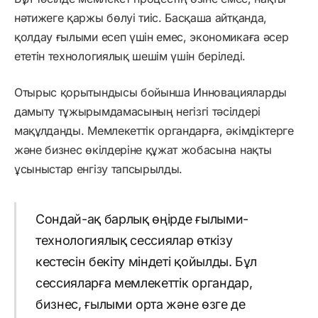
нәтижеге қаржы бөлуі тиіс. Басқаша айтқанда,
қолдау ғылыми есеп үшін емес, экономикаға әсер
ететін технологиялық шешім үшін беріледі.
Отырыс қорытындысы бойынша Инновацияларды
дамыту тұжырымдамасының негізгі тәсілдері
мақұлданды. Мемлекеттік органдарға, әкімдіктерге
және бизнес өкілдеріне құжат жобасына нақты
ұсыныстар енгізу тапсырылды.
Сондай-ақ барлық өңірде ғылыми-
технологиялық сессиялар өткізу
кестесін бекіту міндеті қойылды. Бұл
сессияларға мемлекеттік органдар,
бизнес, ғылыми орта және өзге де