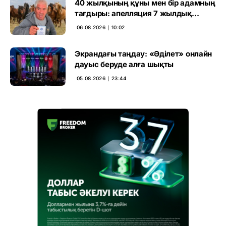
40 жылқының құны мен бір адамның
тағдыры: апелляция 7 жылдық
үкімді бұзды
06.08.2026 ∣ 10:02
Экрандағы таңдау: «Әділет» онлайн
дауыс беруде алға шықты
05.08.2026 ∣ 23:44