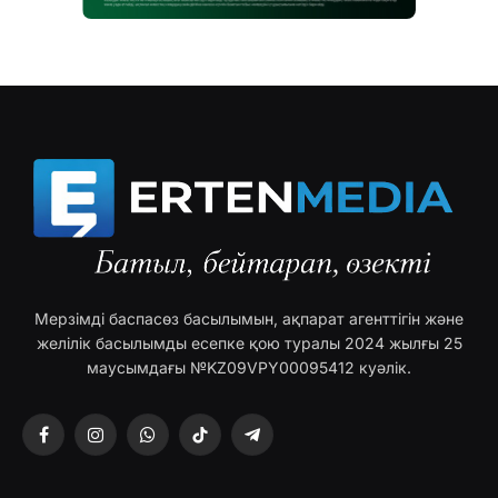
Мерзімді баспасөз басылымын, ақпарат агенттігін және
желілік басылымды есепке қою туралы 2024 жылғы 25
маусымдағы №KZ09VPY00095412 куәлік.
Facebook
Instagram
WhatsApp
TikTok
Telegram