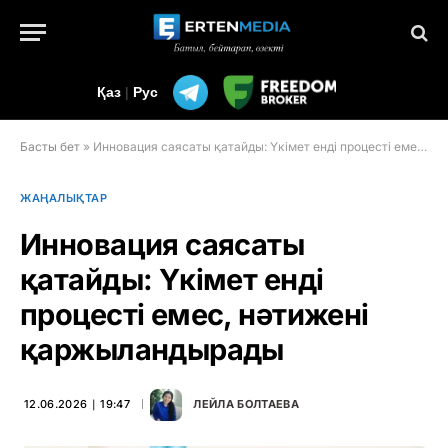
Қаз
|
Рус
Басты бет
»
Инновация саясаты қатайды: Үкімет енді процесті емес, нәтижені қаржыландырады
ЖАҢАЛЫҚТАР
Инновация саясаты
қатайды: Үкімет енді
процесті емес, нәтижені
қаржыландырады
12.06.2026 ∣ 19:47
ЛЕЙЛА БОЛТАЕВА