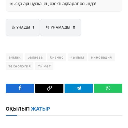
қысқа әрі нұсқа, ең өзекті ақпарат осында!
👍 ҰНАДЫ
1
👎 ҰНАМАДЫ
0
аймақ
Балаева
бизнес
Ғылым
инновация
технология
Үкімет
Facebook
Copy
Telegram
WhatsAp
Link
ОҚЫЛЫП
ЖАТЫР