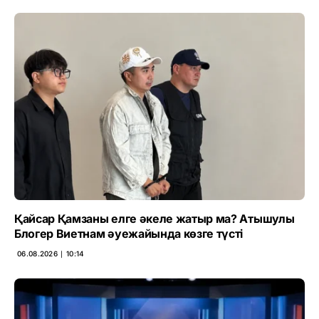
Қайсар Қамзаны елге әкеле жатыр ма? Атышулы
Блогер Виетнам әуежайында көзге түсті
06.08.2026 ∣ 10:14