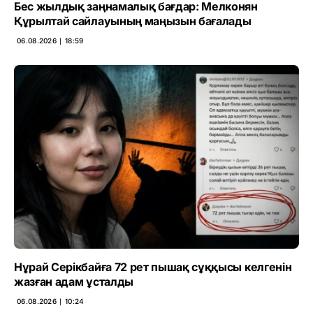
Бес жылдық заңнамалық бағдар: Мелконян
Құрылтай сайлауының маңызын бағалады
06.08.2026 ∣ 18:59
Нұрай Серікбайға 72 рет пышақ сұққысы келгенін
жазған адам ұсталды
06.08.2026 ∣ 10:24