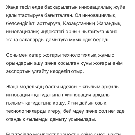
Жаңа тәсіл елде басқарылатын инновациялық жүйе
қалыптастыруға бағытталған. Ол инновациялық
белсенділікті арттыруға, Қазақстанның Жаһандық
инновациялық индекстегі орнын нығайтуға және
жаңа салаларды дамытуға мүмкіндік береді.
Сонымен қатар жоғары технологиялық жұмыс
орындарын ашу және қосылған құны жоғары өнім
экспортын ұлғайту көзделіп отыр.
Жаңа модельдің басты идеясы – «ғылым арқылы
инновация» қағидатынан «инновация арқылы
ғылым» қағидатына көшу. Яғни дайын озық
технологияларды игеру, бейімдеу және сол негізде
отандық ғылымды дамыту ұсынылады.
Бұл тәсілде мемлекет процестің өзіне емес, нақты