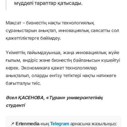
мүдделі тараптар қатысады.
Мақсат – бизнестің нақты технологиялық
сұраныстарын анықтап, инновациялық саясатты сол
қажеттіліктерге бейімдеу.
Үкіметтің пайымдауынша, жаңа инновациялық жүйе
ғылым, өндіріс және бизнестің байланысын күшейтуі
керек. Экономикаға қажет технологиялар
анықталып, оларды енгізу тетіктері нақты нәтижеге
бағытталуы тиіс.
Әсел ҚАСЕНОВА, «Тұран» университетінің
студенті
📌
Ertenmedia
-ның
Telegram
арнасына жазылыңыз: