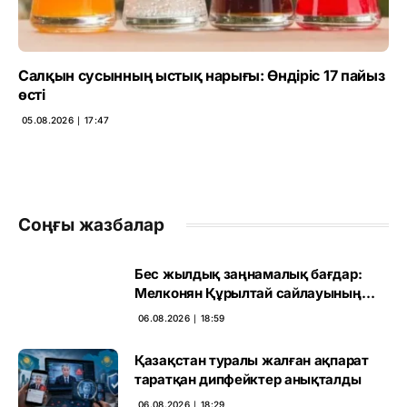
Салқын сусынның ыстық нарығы: Өндіріс 17 пайыз
өсті
05.08.2026 ∣ 17:47
Соңғы жазбалар
Бес жылдық заңнамалық бағдар:
Мелконян Құрылтай сайлауының
маңызын бағалады
06.08.2026 ∣ 18:59
Қазақстан туралы жалған ақпарат
таратқан дипфейктер анықталды
06.08.2026 ∣ 18:29