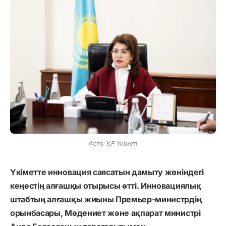
Фото: ҚР Үкіметі
Үкіметте инновация саясатын дамыту жөніндегі
кеңестің алғашқы отырысы өтті. Инновациялық
штабтың алғашқы жиыны Премьер-министрдің
орынбасары, Мәдениет және ақпарат министрі