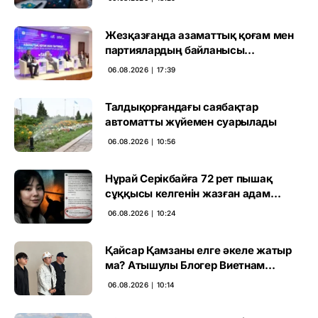
Жезқазғанда азаматтық қоғам мен
партиялардың байланысы
талқыланды
06.08.2026 ∣ 17:39
Талдықорғандағы саябақтар
автоматты жүйемен суарылады
06.08.2026 ∣ 10:56
Нұрай Серікбайға 72 рет пышақ
сұққысы келгенін жазған адам
ұсталды
06.08.2026 ∣ 10:24
Қайсар Қамзаны елге әкеле жатыр
ма? Атышулы Блогер Виетнам
әуежайында көзге түсті
06.08.2026 ∣ 10:14