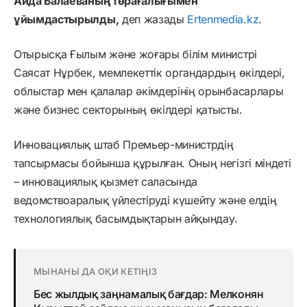
Аида Балаеваның төрағалығымен
ұйымдастырылды,
деп жазады
Ertenmedia.kz
.
Отырысқа Ғылым және жоғары білім министрі
Саясат Нұрбек, мемлекеттік органдардың өкілдері,
облыстар мен қалалар әкімдерінің орынбасарлары
және бизнес секторының өкілдері қатысты.
Инновациялық штаб Премьер-министрдің
тапсырмасы бойынша құрылған. Оның негізгі міндеті
– инновациялық қызмет саласында
ведомствоаралық үйлестіруді күшейту және елдің
технологиялық басымдықтарын айқындау.
МЫНАНЫ ДА ОҚИ КЕТІҢІЗ
Бес жылдық заңнамалық бағдар: Мелконян