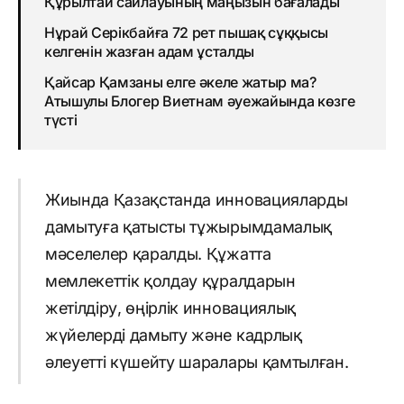
Құрылтай сайлауының маңызын бағалады
Нұрай Серікбайға 72 рет пышақ сұққысы
келгенін жазған адам ұсталды
Қайсар Қамзаны елге әкеле жатыр ма?
Атышулы Блогер Виетнам әуежайында көзге
түсті
Жиында Қазақстанда инновацияларды
дамытуға қатысты тұжырымдамалық
мәселелер қаралды. Құжатта
мемлекеттік қолдау құралдарын
жетілдіру, өңірлік инновациялық
жүйелерді дамыту және кадрлық
әлеуетті күшейту шаралары қамтылған.