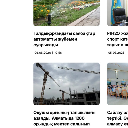
Талдықорғандағы саябақтар
F1H2O жо
автоматты жүйемен
спорт ка
суарылады
зауыт аш
06.08.2026 ∣ 10:56
05.08.2026 ∣ 
Оқушы орнының тапшылығы
Сайлау ал
азаяды: Алматыда 1200
тәртібі: 
орындық мектеп салынып
алмасу өт