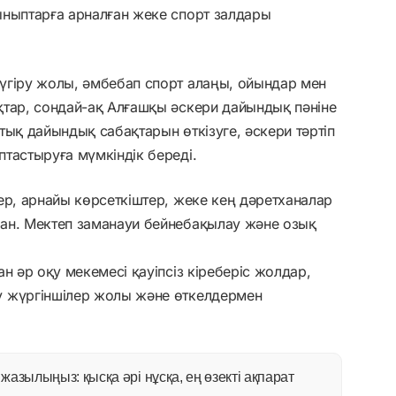
ыныптарға арналған жеке спорт залдары
үгіру жолы, әмбебап спорт алаңы, ойындар мен
қтар, сондай-ақ Алғашқы әскери дайындық пәніне
тық дайындық сабақтарын өткізуге, әскери тәртіп
тастыруға мүмкіндік береді.
ер, арнайы көрсеткіштер, жеке кең дәретханалар
ан. Мектеп заманауи бейнебақылау және озық
н әр оқу мекемесі қауіпсіз кіреберіс жолдар,
у жүргіншілер жолы және өткелдермен
азылыңыз: қысқа әрі нұсқа, ең өзекті ақпарат