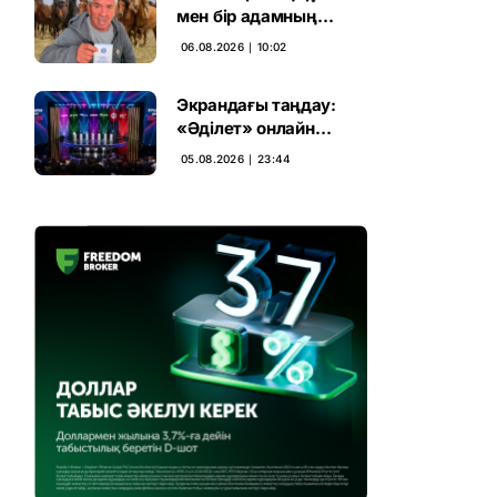
мен бір адамның
тағдыры: апелляция 7
06.08.2026 ∣ 10:02
жылдық үкімді бұзды
Экрандағы таңдау:
«Әділет» онлайн
дауыс беруде алға
05.08.2026 ∣ 23:44
шықты