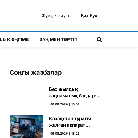
Қаз
|
Рус
Жұма, 7 августа
ШЫҚ ӘҢГІМЕ
ЗАҢ МЕН ТӘРТІП
Соңғы жазбалар
Бес жылдық
заңнамалық бағдар:
Мелконян Құрылтай
06.08.2026 ∣ 18:59
сайлауының маңызын
бағалады
Қазақстан туралы
жалған ақпарат
таратқан дипфейктер
06.08.2026 ∣ 18:29
анықталды