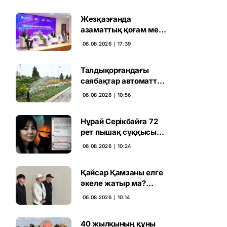
Жезқазғанда
азаматтық қоғам мен
партиялардың
06.08.2026 ∣ 17:39
байланысы
талқыланды
Талдықорғандағы
саябақтар автоматты
жүйемен суарылады
06.08.2026 ∣ 10:56
Нұрай Серікбайға 72
рет пышақ сұққысы
келгенін жазған адам
06.08.2026 ∣ 10:24
ұсталды
Қайсар Қамзаны елге
әкеле жатыр ма?
Атышулы Блогер
06.08.2026 ∣ 10:14
Виетнам әуежайында
көзге түсті
40 жылқының құны