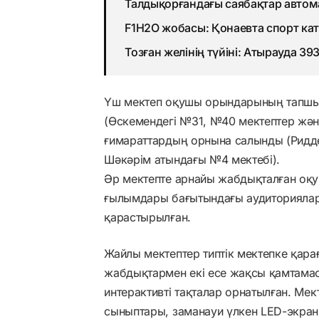
Талдықорғандағы саябақтар авто
F1H2O жобасы: Қонаевта спорт ка
Тозған желінің түйіні: Атырауда 3
Үш мектеп оқушы орындарының тапшы
(Өскемендегі №31, №40 мектептер және
ғимараттардың орнына салынды (Ридд
Шәкәрім атындағы №4 мектебі).
Әр мектепте арнайы жабдықталған оқу
ғылымдары бағытындағы аудиториялар
қарастырылған.
Жайлы мектептер типтік мектепке қара
жабдықтармен екі есе жақсы қамтамас
интерактивті тақталар орнатылған. Ме
сыныптары, заманауи үлкен LED-экран