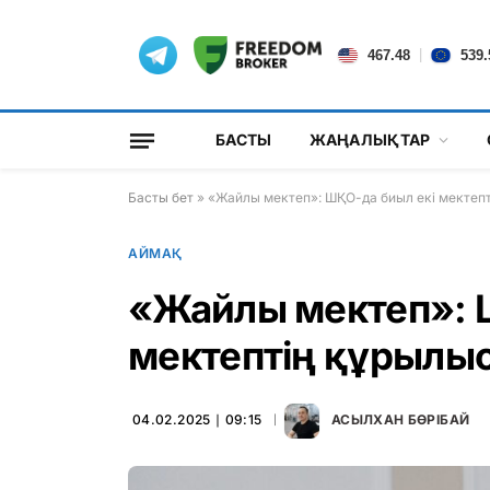
|
467.48
539.
БАСТЫ
ЖАҢАЛЫҚТАР
Басты бет
»
«Жайлы мектеп»: ШҚО-да биыл екі мектеп
АЙМАҚ
«Жайлы мектеп»: 
мектептің құрылы
04.02.2025 ∣ 09:15
АСЫЛХАН БӨРІБАЙ