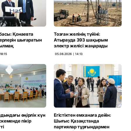
басы: Қонаевта
Тозған желінің түйіні:
терлерін шығаратын
Атырауда 393 шақырым
ылмақ
электр желісі жаңарады
18:15
05.08.2026 ∣ 14:13
дындағы өңірлік күн
Егістіктен емханаға дейін:
Өскеменде пікір
Шығыс Қазақстанда
ті
партиялар тұрғындармен