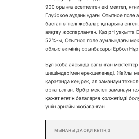
900 орынға есептелген екі мектеп, яғ
Глубокое ауданындағы Опытное поле 
бастап өтпелі жобалар қатарына енг
аяқтау жоспарланған. Қазіргі уақытт
52%-ы, Опытное поле ауылындағы мек
облыс әкімінің орынбасары Ербол Нұр
Бұл жоба аясында салынған мектепте
шешімдерімен ерекшеленеді. Жайлы ме
қарағанда кеңірек, ал заманауи техно
орнатылған. Әрбір мектеп заманауи те
қажет ететін балаларға қолжетімді бол
үшін арнайы жобаланған.
МЫНАНЫ ДА ОҚИ КЕТІҢІЗ