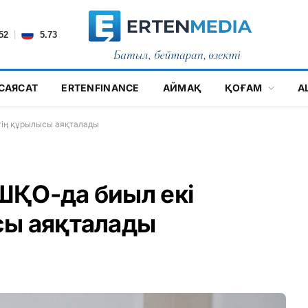
|
52
5.73
САЯСАТ
ERTENFINANCE
АЙМАҚ
ҚОҒАМ
А
тің құрылысы аяқталады
ШҚО-да биыл екі
сы аяқталады