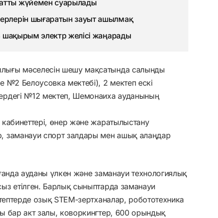
матты жүйемен суарылады
терлерін шығаратын зауыт ашылмақ
93 шақырым электр желісі жаңарады
лығы мәселесін шешу мақсатында салынды
 №2 Белоусовка мектебі), 2 мектеп ескі
ердегі №12 мектеп, Шемонаиха ауданының
 кабинеттері, өнер және жаратылыстану
, заманауи спорт залдары мен ашық алаңдар
ғанда ауданы үлкен және заманауи технологиялық
ыз етілген. Барлық сыныптарда заманауи
ктептерде озық STEM-зертханалар, робототехника
ы бар акт залы, коворкингтер, 600 орындық