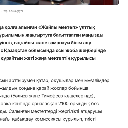
ШҚО әкімдігі
а қолға алынған «Жайлы мектеп» ұлттық
ақұрылымын жаңғыртуға бағытталған маңызды
іпсіз, ыңғайлы және заманауи білім алу
с Қазақстан облысында осы жоба шеңберінде
ұрайтын жеті жаңа мектептің құрылысы
асын арттырумен қатар, оқушылар мен мұғалімдер
н жылдың соңына қарай жоспар бойынша
нда (Уәлиев және Тимофеев көшелерінде),
овка кентінде орналасқан 2100 орындық бес
ы. Салынған мектептерді жергілікті атқарушы
найы қабылдау комиссиясы құрылып, тиісті