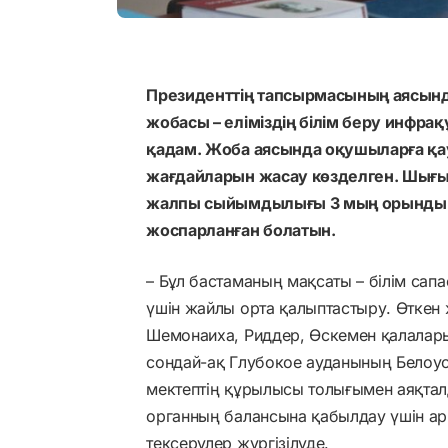
Президенттің тапсырмасының аясынд
жобасы – еліміздің білім беру инфр
қадам. Жоба аясында оқушыларға қау
жағдайларын жасау көзделген. Шығы
жалпы сыйымдылығы 3 мың орынды қ
жоспарланған болатын.
– Бұл бастаманың мақсаты – білім сап
үшін жайлы орта қалыптастыру. Өтке
Шемонаиха, Риддер, Өскемен қалалары
сондай-ақ Глубокое ауданының Белоус
мектептің құрылысы толығымен аяқталд
органның балансына қабылдау үшін ар
тексерулер жүргізілуде.