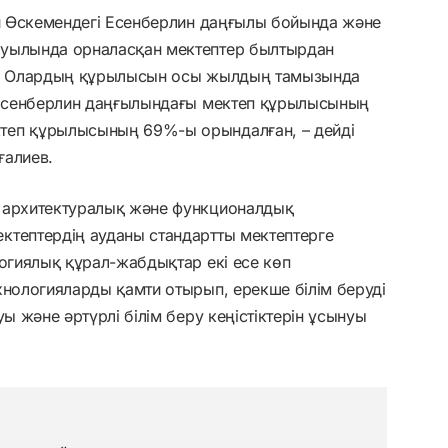
ни Өскемендегі Есенберлин даңғылы бойында және
ауылында орналасқан мектептер былтырдан
ен. Олардың құрылысын осы жылдың тамызында
а Есенберлин даңғылындағы мектеп құрылысының
теп құрылысының 69%-ы орындалған, – дейді
ғалиев.
р архитектуралық және функционалдық
ктептердің ауданы стандартты мектептерге
логиялық құрал-жабдықтар екі есе көп
хнологияларды қамти отырып, ерекше білім беруді
уы және әртүрлі білім беру кеңістіктерін ұсынуы