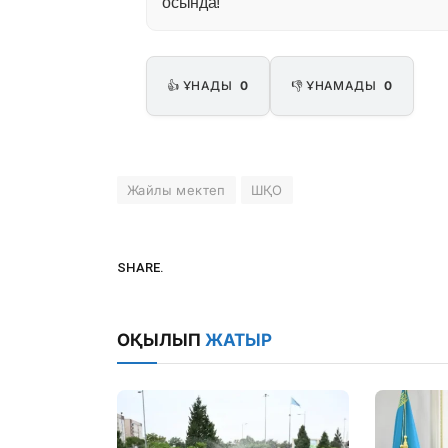
осында!
👍 ҰНАДЫ
0
👎 ҰНАМАДЫ
0
Жайлы мектеп
ШҚО
SHARE.
ОҚЫЛЫП
ЖАТЫР