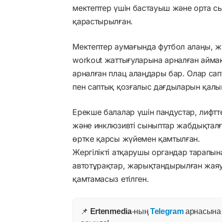
мектептер үшін бастауыш және орта с
қарастырылған.
Мектептер аумағында футбол алаңы, ж
workout жаттығуларына арналған айма
арналған плац алаңдары бар. Олар сап
пен саптық қозғалыс дағдыларын қалып
Ерекше балалар үшін пандустар, лифтт
және инклюзивті сыныптар жабдықталғ
өртке қарсы жүйемен қамтылған.
Жергілікті атқарушы органдар тарапына
автотұрақтар, жарықтандырылған жая
қамтамасыз етілген.
📌
Ertenmedia
-ның
Telegram
арнасына ж