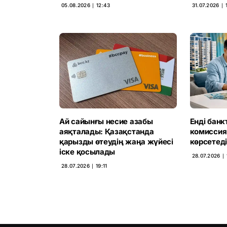
05.08.2026 ∣ 12:43
31.07.2026 ∣ 1
Ай сайынғы несие азабы
Енді банк
аяқталады: Қазақстанда
комиссия
қарызды өтеудің жаңа жүйесі
көрсетеді
іске қосылады
28.07.2026 ∣ 
28.07.2026 ∣ 19:11