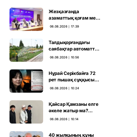
Жезқазғанда
азаматтық қоғам мен
партиялардың
06.08.2026 ∣ 17:39
байланысы
талқыланды
Талдықорғандағы
саябақтар автоматты
жүйемен суарылады
06.08.2026 ∣ 10:56
Нұрай Серікбайға 72
рет пышақ сұққысы
келгенін жазған адам
06.08.2026 ∣ 10:24
ұсталды
Қайсар Қамзаны елге
әкеле жатыр ма?
Атышулы Блогер
06.08.2026 ∣ 10:14
Виетнам әуежайында
көзге түсті
40 жылқының құны