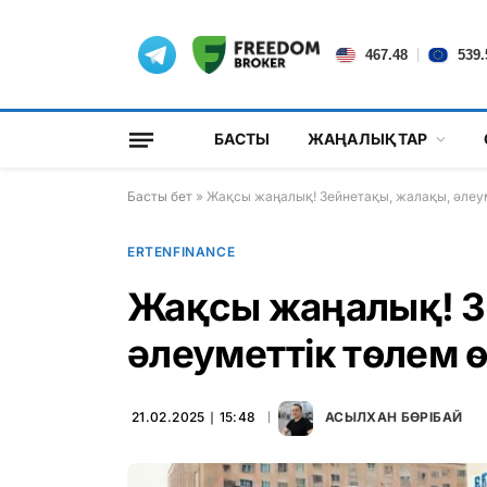
|
467.48
539.
БАСТЫ
ЖАҢАЛЫҚТАР
Басты бет
»
Жақсы жаңалық! Зейнетақы, жалақы, әлеум
ERTENFINANCE
Жақсы жаңалық! З
әлеуметтік төлем ө
21.02.2025 ∣ 15:48
АСЫЛХАН БӨРІБАЙ