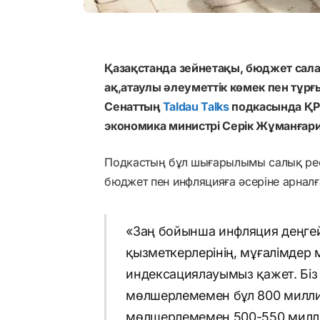
Қазақстанда зейнетақы, бюджет сал
ақ,атаулы әлеуметтік көмек пен тұрғы
Сенаттың
Taldau Talks
подкасында ҚР 
экономика министрі Серік Жұманғар
Подкастың бұл шығарылымы салық реф
бюджет пен инфляцияға әсеріне арналғ
«Заң бойынша инфляция деңгей
қызметкерлерінің, мұғалімдер 
индексациялауымыз қажет. Біз
мөлшерлемемен бұл 800 миллиа
мөлшерлемемен 500-550 милли