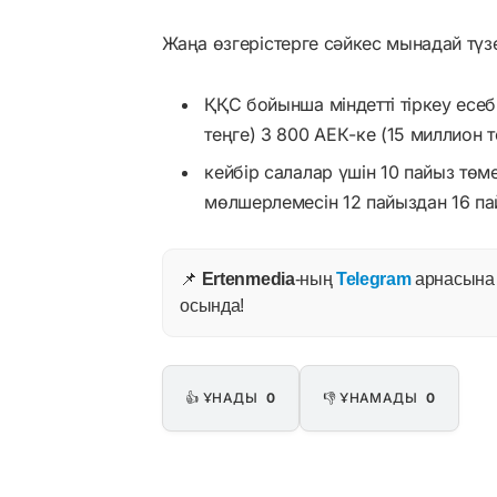
Жаңа өзгерістерге сәйкес мынадай түзет
ҚҚС бойынша міндетті тіркеу есеб
теңге) 3 800 АЕК-ке (15 миллион т
кейбір салалар үшін 10 пайыз төм
мөлшерлемесін 12 пайыздан 16 пай
📌
Ertenmedia
-ның
Telegram
арнасына ж
осында!
👍 ҰНАДЫ
0
👎 ҰНАМАДЫ
0