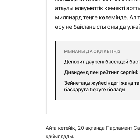
атаулы әлеуметтік көмекті арт
миллиард теңге көлемінде. Ал т
өсуіне байланысты оны да ұлғай
МЫНАНЫ ДА ОҚИ КЕТІҢІЗ
Депозит дәурені бәсеңдей бас
Дивиденд пен рейтинг серпіні:
Зейнетақы жүйесіндегі жаңа т
басқаруға беруге болады
Айта кетейік, 20 ақпанда Парламент С
қабылдады.