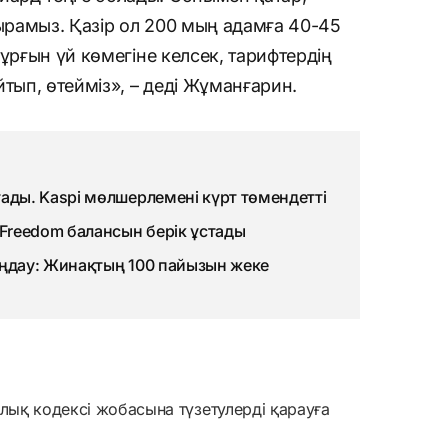
тырамыз. Қазір ол 200 мың адамға 40-45
ұрғын үй көмегіне келсек, тарифтердің
тып, өтейміз», – деді Жұманғарин.
тады. Kaspi мөлшерлемені күрт төмендетті
 Freedom балансын берік ұстады
аңдау: Жинақтың 100 пайызын жеке
алық кодексі жобасына түзетулерді қарауға