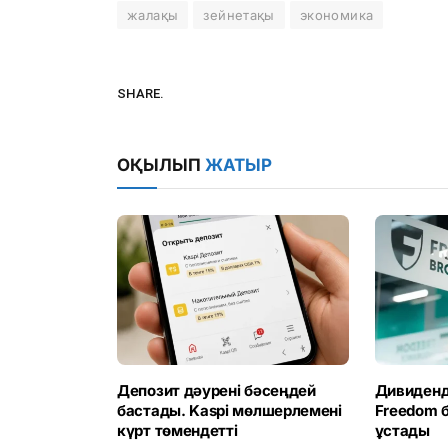
жалақы
зейнетақы
экономика
SHARE.
ОҚЫЛЫП
ЖАТЫР
Депозит дәурені бәсеңдей
Дивиденд 
бастады. Kaspi мөлшерлемені
Freedom 
күрт төмендетті
ұстады