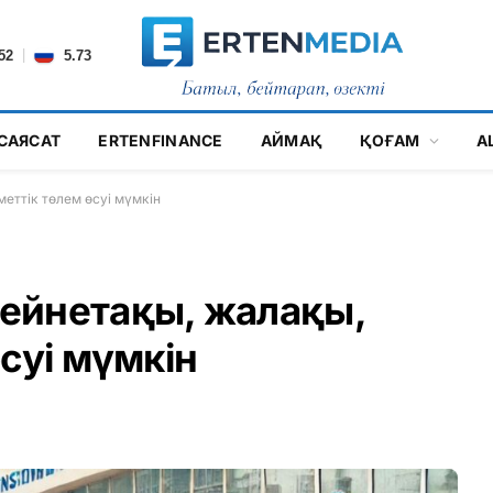
|
52
5.73
САЯСАТ
ERTENFINANCE
АЙМАҚ
ҚОҒАМ
А
еттік төлем өсуі мүмкін
ейнетақы, жалақы,
суі мүмкін