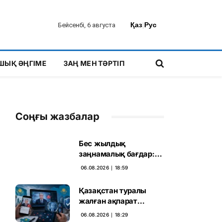
Қаз
|
Рус
Бейсенбі, 6 августа
ШЫҚ ӘҢГІМЕ
ЗАҢ МЕН ТӘРТІП
Соңғы жазбалар
Бес жылдық
заңнамалық бағдар:
Мелконян Құрылтай
06.08.2026 ∣ 18:59
сайлауының маңызын
бағалады
Қазақстан туралы
жалған ақпарат
таратқан дипфейктер
06.08.2026 ∣ 18:29
анықталды