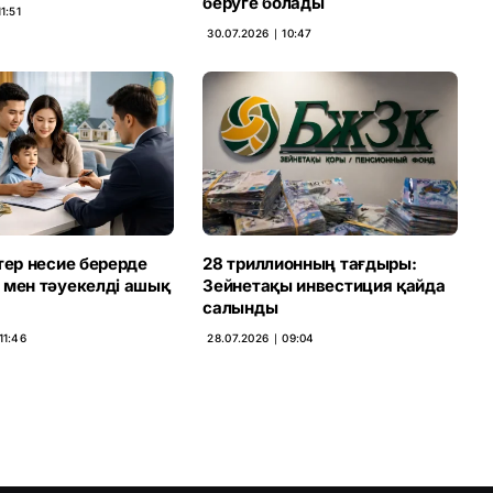
беруге болады
1:51
30.07.2026 ∣ 10:47
тер несие берерде
28 триллионның тағдыры:
 мен тәуекелді ашық
Зейнетақы инвестиция қайда
салынды
11:46
28.07.2026 ∣ 09:04