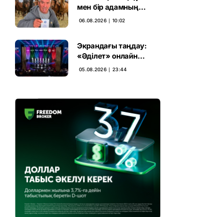
мен бір адамның
тағдыры: апелляция 7
06.08.2026 ∣ 10:02
жылдық үкімді бұзды
Экрандағы таңдау:
«Әділет» онлайн
дауыс беруде алға
05.08.2026 ∣ 23:44
шықты