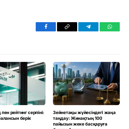
Facebook
Copy
Telegram
WhatsAp
Link
пен рейтинг серпіні:
Зейнетақы жүйесіндегі жаңа
балансын берік
таңдау: Жинақтың 100
пайызын жеке басқаруға