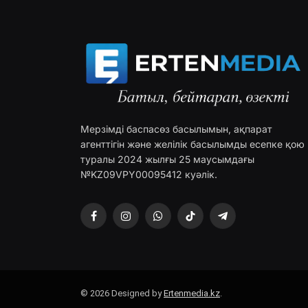
Мерзімді баспасөз басылымын, ақпарат
агенттігін және желілік басылымды есепке қою
туралы 2024 жылғы 25 маусымдағы
№KZ09VPY00095412 куәлік.
Facebook
Instagram
WhatsApp
TikTok
Telegram
© 2026 Designed by
Ertenmedia.kz
.