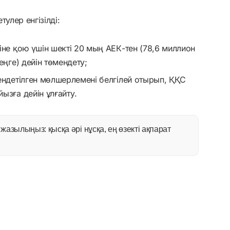
улер енгізілді:
іне қою үшін шекті 20 мың АЕК-тен (78,6 миллион
еңге) дейін төмендету;
ендетілген мөлшерлемені белгілей отырып, ҚҚС
ызға дейін ұлғайту.
азылыңыз: қысқа әрі нұсқа, ең өзекті ақпарат