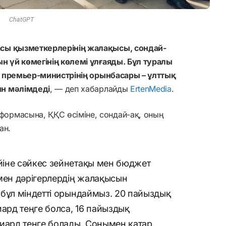
СhatGPT
асы қызметкерлерінің жалақысы, сондай-
н үй көмегінің көлемі ұлғаяды. Бұл туралы
премьер-министрінің орынбасары – ұлттық
ин мәлімдеді
, — деп хабарлайды
ErtenMedia
.
ормасына, ҚҚС өсіміне, сондай-ақ, оның
ан.
іне сәйкес зейнетақы мен бюджет
мен дәрігерлердің жалақысын
 бұл міндетті орындаймыз. 20 пайыздық
рд теңге болса, 16 пайыздық
ард теңге болады. Сонымен қатар,