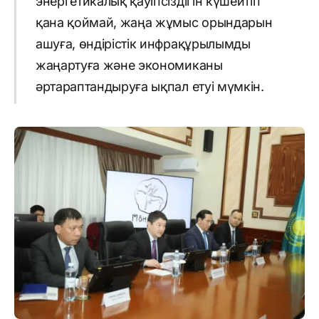
энергетикалық қауіпсіздігін күшейтіп
қана қоймай, жаңа жұмыс орындарын
ашуға, өндірістік инфрақұрылымды
жаңартуға және экономиканы
әртараптандыруға ықпал етуі мүмкін.