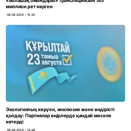
«Болашақ ойындары» трансляциясын 185
миллион рет көрген
08.08.2026 ∣ 15:30
Экологиялық керуен, инклюзия және өндірісті
қолдау: Партиялар өңірлерде қандай мәселе
көтерді
08.08.2026 ∣ 14:06