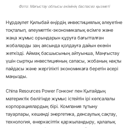
Фото: Мағыстау облысы әкімінің баспасөз қызметі
Нұрдәулет Қилыбай өңірдің инвестициялық әлеуетіне
тоқталып, әлеуметтік-экономикалық өсімге және
жаңа жұмыс орындарын құруға бағытталған
жобаларды заң аясында қолдауға дайын екенін
жеткізді. Аймақ басшысының айтуынша, Маңғыстау
үшін сыртқы инвестицияның сапасы, жобаның нақты
пайдасы және жергілікті экономикаға беретін әсері
маңызды.
China Resources Power Гонконг пен Қытайдың
материктік бөлігінде жұмыс істейтін ірі көпсалалы
корпорациялардың бірі. Компания тұтыну
тауарлары, кешенді энергетика, денсаулық сақтау,
технология, өнеркәсіптік қаржыландыру, қалалық