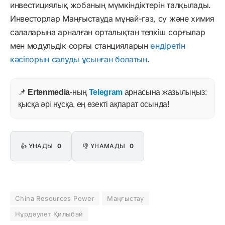
инвестициялық жобаның мүмкіндіктерін талқылады.
Инвесторлар Маңғыстауда мұнай-газ, су және химия
салаларына арналған орталықтан тепкіш сорғылар
мен модульдік сорғы станцияларын
өндіретін
кәсіпорын салуды ұсынған болатын
.
📌
Ertenmedia
-ның
Telegram
арнасына жазылыңыз:
қысқа әрі нұсқа, ең өзекті ақпарат осында!
👍 ҰНАДЫ
0
👎 ҰНАМАДЫ
0
China Resources Power
Маңғыстау
Нұрдәулет Қилыбай