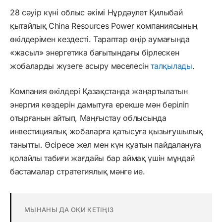
28 сәуір күні облыс әкімі Нұрдәулет Қилыбай
қытайлық China Resources Power компаниясының
өкілдерімен кездесті. Тараптар өңір аумағында
«жасыл» энергетика бағытындағы бірлескен
жобаларды жүзеге асыру мәселесін
талқылады
.
Компания өкілдері Қазақстанда жаңартылатын
энергия көздерін дамытуға ерекше мән беріліп
отырғанын айтып, Маңғыстау облысында
инвестициялық жобаларға қатысуға қызығушылық
танытты. Әсіресе жел мен күн қуатын пайдалануға
қолайлы табиғи жағдайы бар аймақ үшін мұндай
бастамалар стратегиялық мәнге ие.
МЫНАНЫ ДА ОҚИ КЕТІҢІЗ