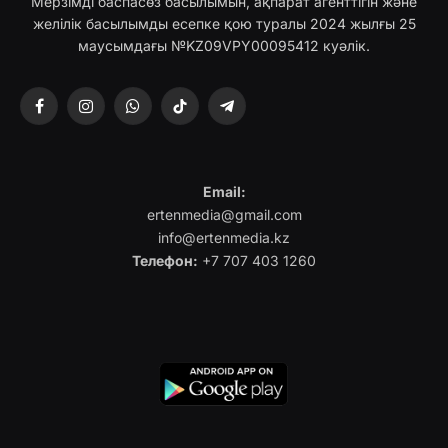
Мерзімді баспасөз басылымын, ақпарат агенттігін және
желілік басылымды есепке қою туралы 2024 жылғы 25
маусымдағы №KZ09VPY00095412 куәлік.
Facebook
Instagram
WhatsApp
TikTok
Telegram
Email:
ertenmedia@gmail.com
info@ertenmedia.kz
Телефон:
+7 707 403 1260