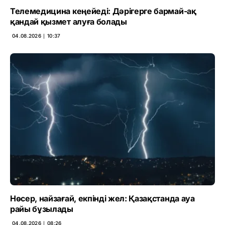
Телемедицина кеңейеді: Дәрігерге бармай-ақ
қандай қызмет алуға болады
04.08.2026 ∣ 10:37
Нөсер, найзағай, екпінді жел: Қазақстанда ауа
райы бұзылады
04.08.2026 ∣ 08:26