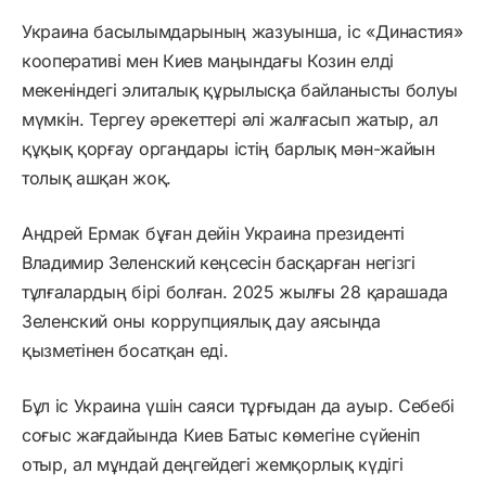
Украина басылымдарының жазуынша, іс «Династия»
кооперативі мен Киев маңындағы Козин елді
мекеніндегі элиталық құрылысқа байланысты болуы
мүмкін. Тергеу әрекеттері әлі жалғасып жатыр, ал
құқық қорғау органдары істің барлық мән-жайын
толық ашқан жоқ.
Андрей Ермак бұған дейін Украина президенті
Владимир Зеленский кеңсесін басқарған негізгі
тұлғалардың бірі болған. 2025 жылғы 28 қарашада
Зеленский оны коррупциялық дау аясында
қызметінен босатқан еді.
Бұл іс Украина үшін саяси тұрғыдан да ауыр. Себебі
соғыс жағдайында Киев Батыс көмегіне сүйеніп
отыр, ал мұндай деңгейдегі жемқорлық күдігі