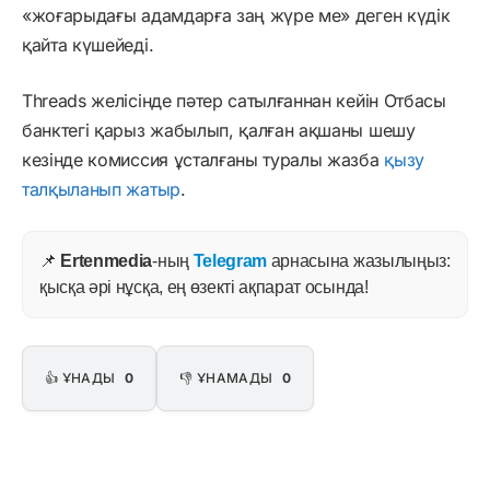
«жоғарыдағы адамдарға заң жүре ме» деген күдік
қайта күшейеді.
Threads желісінде пәтер сатылғаннан кейін Отбасы
банктегі қарыз жабылып, қалған ақшаны шешу
кезінде комиссия ұсталғаны туралы жазба
қызу
талқыланып жатыр
.
📌
Ertenmedia
-ның
Telegram
арнасына жазылыңыз:
қысқа әрі нұсқа, ең өзекті ақпарат осында!
👍 ҰНАДЫ
0
👎 ҰНАМАДЫ
0