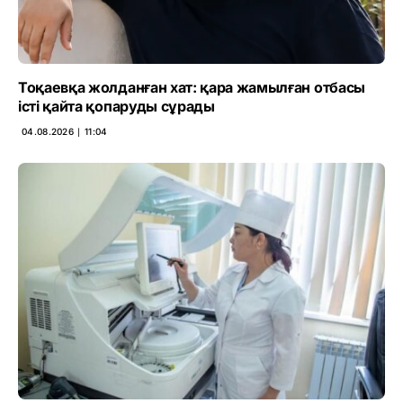
Тоқаевқа жолданған хат: қара жамылған отбасы
істі қайта қопаруды сұрады
04.08.2026 ∣ 11:04