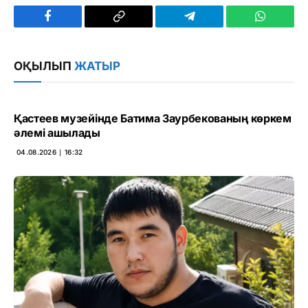
Facebook
Copy
Telegram
WhatsAp
Link
ОҚЫЛЫП
ЖАТЫР
Қастеев музейінде Батима Заурбекованың көркем
әлемі ашылады
04.08.2026 ∣ 16:32