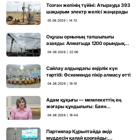
Тозған желінің түйіні: Атырауда 393
шақырым электр желісі жаңарады
05.08.2026 ∣ 14:13
Оқушы орнының тапшылығы
азаяды: Алматыда 1200 орындық
мектеп салынып жатыр
04.08.2026 ∣ 22:06
Сайлау алдындағы өңірлік күн
тәртібі: Өскеменде пікір алмасу өтті
04.08.2026 ∣ 19:10
Адам құқығы — мемлекеттің ең
жоғары құндылығы: Баян
Жалмағанбетова
04.08.2026 ∣ 18:44
Партиялар Құрылтайда өңір
мүддесін қалай қорғайды: