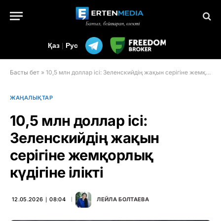
Қаз
|
Рус
Басты бет
»
10,5 млн доллар ісі: Зеленскийдің жақын серігіне жемқорлық күдігіне ілікті
ЖАҢАЛЫҚТАР
10,5 млн доллар ісі:
Зеленскийдің жақын
серігіне жемқорлық
күдігіне ілікті
12.05.2026 ∣ 08:04
ЛЕЙЛА БОЛТАЕВА