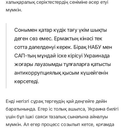
халықаралық серіктестердің сеніміне әсер етуі
мүмкін.
Сонымен қатар күдік тағу үкім шықты
деген сөз емес. Ермактың кінәсі тек
сотта дәлелденуі керек. Бірақ НАБУ мен
САП-тың мұндай іске кірісуі Украинада
жоғары лауазымды тұлғаларға қатысты
антикоррупциялық қысым күшейгенін
көрсетеді.
Енді негізгі сұрақ тергеудің қай деңгейге дейін
баратынында. Егер іс толық ашылса, Украина билігі
үшін бұл ішкі саяси тазалық сынағына айналуы
мүмкін. Ал егер процесс созылып кетсе, қоғамда