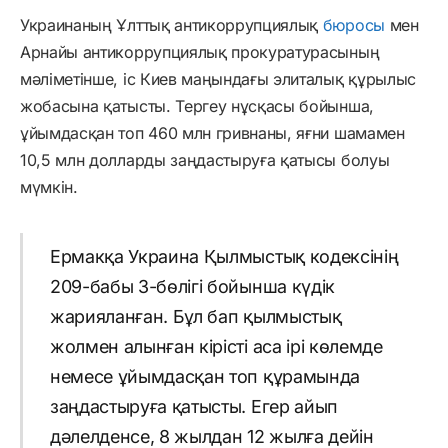
Украинаның Ұлттық антикоррупциялық
бюросы
мен
Арнайы антикоррупциялық прокуратурасының
мәліметінше, іс Киев маңындағы элиталық құрылыс
жобасына қатысты. Тергеу нұсқасы бойынша,
ұйымдасқан топ 460 млн гривнаны, яғни шамамен
10,5 млн долларды заңдастыруға қатысы болуы
мүмкін.
Ермакқа Украина Қылмыстық кодексінің
209-бабы 3-бөлігі бойынша күдік
жарияланған. Бұл бап қылмыстық
жолмен алынған кірісті аса ірі көлемде
немесе ұйымдасқан топ құрамында
заңдастыруға қатысты. Егер айып
дәлелденсе, 8 жылдан 12 жылға дейін