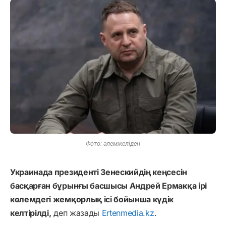
Фото: әлемжеліден
Украинада президенті Зенескийдің кеңсесін
басқарған бұрынғы басшысы Андрей Ермакқа ірі
көлемдегі жемқорлық ісі бойынша күдік
келтірілді,
деп жазады
Ertenmedia.kz
.