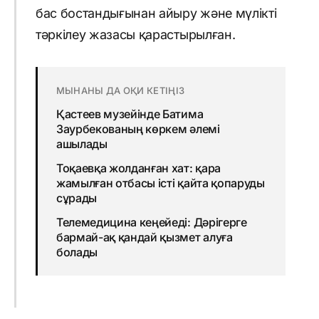
бас бостандығынан айыру және мүлікті
тәркілеу жазасы қарастырылған.
МЫНАНЫ ДА ОҚИ КЕТІҢІЗ
Қастеев музейінде Батима
Заурбекованың көркем әлемі
ашылады
Тоқаевқа жолданған хат: қара
жамылған отбасы істі қайта қопаруды
сұрады
Телемедицина кеңейеді: Дәрігерге
бармай-ақ қандай қызмет алуға
болады