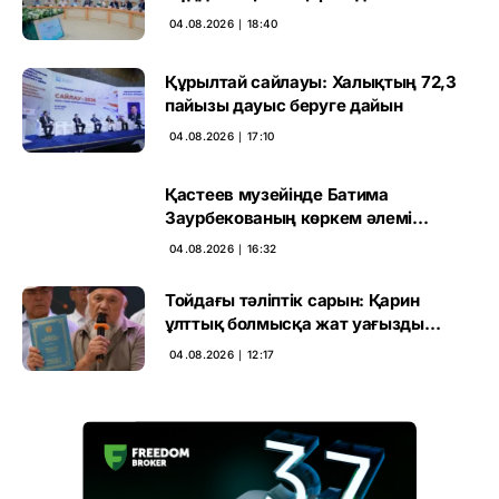
сарапшылар талқылауы
04.08.2026 ∣ 18:40
Құрылтай сайлауы: Халықтың 72,3
пайызы дауыс беруге дайын
04.08.2026 ∣ 17:10
Қастеев музейінде Батима
Заурбекованың көркем әлемі
ашылады
04.08.2026 ∣ 16:32
Тойдағы тәліптік сарын: Қарин
ұлттық болмысқа жат уағызды
сынға алды
04.08.2026 ∣ 12:17