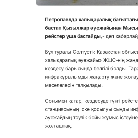
Петропавлда халықаралық бағыттағы 
бастап Қызылжар әуежайынан Мысыр
рейстер ұша бастайды
,- деп хабарла
Бұл туралы Солтүстік Қазақстан облы
халықаралық әуежайы» ЖШС-нің жаңа
кездесу барысында белгілі болды. Та
инфрақұрылымды жаңарту және жолауш
мәселелерін талқылады.
Сонымен қатар, кездесуде түнгі рейст
станциясының іске қосылуы сынды инф
әуежайдың тәулік бойы жұмыс істеуіне 
жол ашпақ.