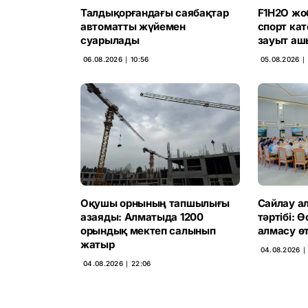
Талдықорғандағы саябақтар
F1H2O жо
автоматты жүйемен
спорт ка
суарылады
зауыт аш
06.08.2026 ∣ 10:56
05.08.2026 ∣ 
Оқушы орнының тапшылығы
Сайлау ал
азаяды: Алматыда 1200
тәртібі: 
орындық мектеп салынып
алмасу өт
жатыр
04.08.2026 ∣ 
04.08.2026 ∣ 22:06