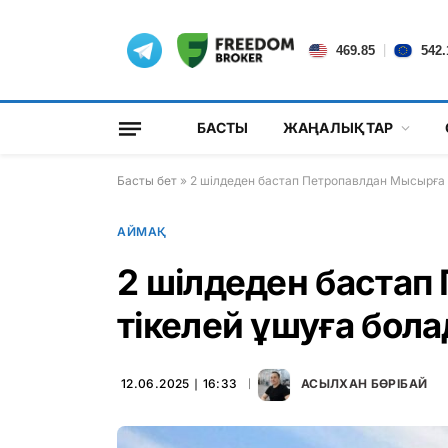
|
469.85
542.
БАСТЫ
ЖАҢАЛЫҚТАР
Басты бет
»
2 шілдеден бастап Петропавлдан Мысырға 
АЙМАҚ
2 шілдеден бастап
тікелей ұшуға бол
12.06.2025 ∣ 16:33
АСЫЛХАН БӨРІБАЙ