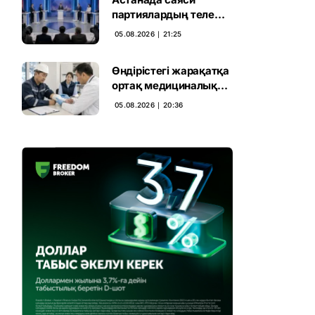
партиялардың теле
дебаты басталды
05.08.2026 ∣ 21:25
Өндірістегі жарақатқа
ортақ медициналық
талап енгізілмек
05.08.2026 ∣ 20:36