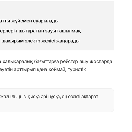
матты жүйемен суарылады
терлерін шығаратын зауыт ашылмақ
93 шақырым электр желісі жаңарады
а халықаралық бағыттарға рейстер ашу жоспарда
еуетін арттырып қана қоймай, туристік
азылыңыз: қысқа әрі нұсқа, ең өзекті ақпарат