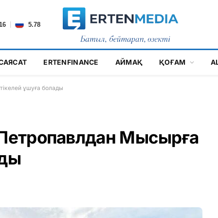
|
16
5.78
САЯСАТ
ERTENFINANCE
АЙМАҚ
ҚОҒАМ
А
тікелей ұшуға болады
 Петропавлдан Мысырға
ады