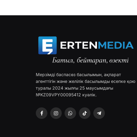
Мерзімді баспасөз басылымын, ақпарат
агенттігін және желілік басылымды есепке қою
туралы 2024 жылғы 25 маусымдағы
№KZ09VPY00095412 куәлік.
Facebook
Instagram
WhatsApp
TikTok
Telegram