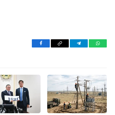
Facebook
Copy
Telegram
WhatsAp
Link