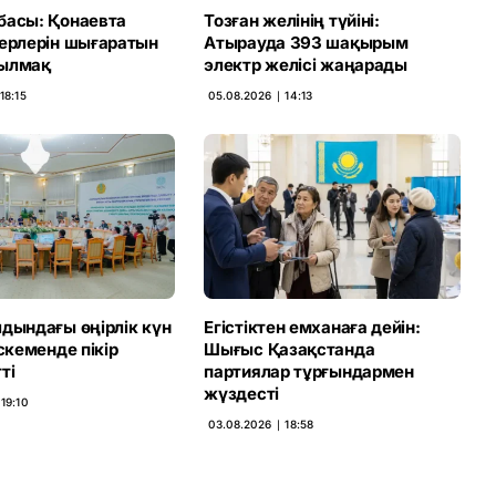
басы: Қонаевта
Тозған желінің түйіні:
терлерін шығаратын
Атырауда 393 шақырым
ылмақ
электр желісі жаңарады
18:15
05.08.2026 ∣ 14:13
дындағы өңірлік күн
Егістіктен емханаға дейін:
Өскеменде пікір
Шығыс Қазақстанда
ті
партиялар тұрғындармен
жүздесті
19:10
03.08.2026 ∣ 18:58