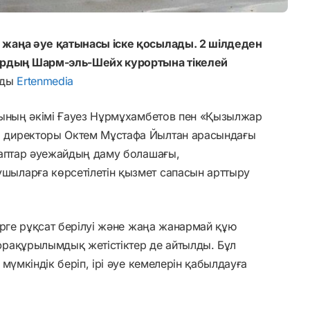
жаңа әуе қатынасы іске қосылады. 2 шілдеден
дың Шарм-эль-Шейх курортына тікелей
йды
Ertenmedia
сының әкімі Ғауез Нұрмұхамбетов пен «Қызылжар
 директоры Октем Мұстафа Йылтан арасындағы
раптар әуежайдың даму болашағы,
ыларға көрсетілетін қызмет сапасын арттыру
ерге рұқсат берілуі және жаңа жанармай құю
рақұрылымдық жетістіктер де айтылды. Бұл
мүмкіндік беріп, ірі әуе кемелерін қабылдауға