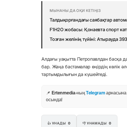
МЫНАНЫ ДА ОҚИ КЕТІҢІЗ
Талдықорғандағы саябақтар авто
F1H2O жобасы: Қонаевта спорт ка
Тозған желінің түйіні: Атырауда 3
Алдағы уақытта Петропавлдан басқа д
бар. Жаңа бастамалар өңірдің көлік әл
тартымдылығын да күшейтеді.
📌
Ertenmedia
-ның
Telegram
арнасына ж
осында!
👍 ҰНАДЫ
0
👎 ҰНАМАДЫ
0