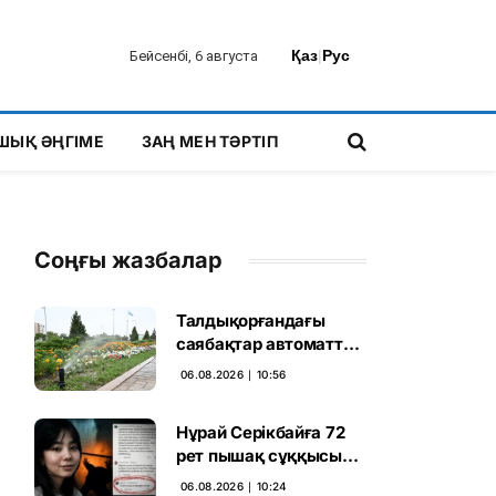
Қаз
|
Рус
Бейсенбі, 6 августа
ШЫҚ ӘҢГІМЕ
ЗАҢ МЕН ТӘРТІП
Соңғы жазбалар
Талдықорғандағы
саябақтар автоматты
жүйемен суарылады
06.08.2026 ∣ 10:56
Нұрай Серікбайға 72
рет пышақ сұққысы
келгенін жазған адам
06.08.2026 ∣ 10:24