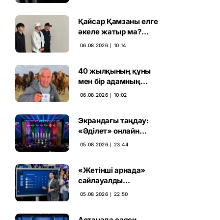
ұсталды
Қайсар Қамзаны елге
әкеле жатыр ма?
Атышулы Блогер
06.08.2026 ∣ 10:14
Виетнам әуежайында
көзге түсті
40 жылқының құны
мен бір адамның
тағдыры: апелляция 7
06.08.2026 ∣ 10:02
жылдық үкімді бұзды
Экрандағы таңдау:
«Әділет» онлайн
дауыс беруде алға
05.08.2026 ∣ 23:44
шықты
«Жетінші арнада»
сайлауалды
теледебаттың аралық
05.08.2026 ∣ 22:50
дауыс беру нәтижесі
жарияланды
Астанада саяси