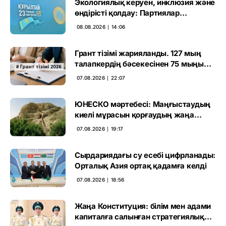
Экологиялық керуен, инклюзия және
өндірісті қолдау: Партиялар
өңірлерде қандай мәселе көтерді
08.08.2026 ∣ 14:06
Грант тізімі жарияланды. 127 мың
талапкердің бәсекесінен 75 мыңы
өтті
07.08.2026 ∣ 22:07
ЮНЕСКО мәртебесі: Маңғыстаудың
киелі мұрасын қорғаудың жаңа
кезеңі басталды
07.08.2026 ∣ 19:17
Сырдариядағы су есебі цифрланады:
Орталық Азия ортақ қадамға келді
07.08.2026 ∣ 18:56
Жаңа Конституция: білім мен адами
капиталға салынған стратегиялық