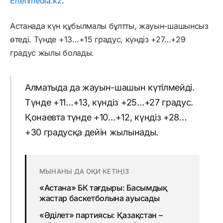
Ertenmedia.kz
.
Астанада күн құбылмалы бұлтты, жауын-шашынсыз
өтеді. Түнде +13…+15 градус, күндіз +27…+29
градус жылы болады.
Алматыда да жауын-шашын күтілмейді.
Түнде +11…+13, күндіз +25…+27 градус.
Қонаевта түнде +10…+12, күндіз +28…
+30 градусқа дейін жылынады.
МЫНАНЫ ДА ОҚИ КЕТІҢІЗ
«Астана» БК тағдыры: Басымдық
жастар баскетболына ауысады
«Әділет» партиясы: Қазақстан –