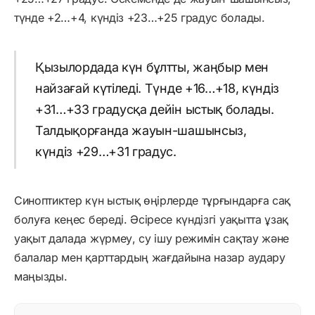
түнде +2…+4, күндіз +23…+25 градус болады.
Қызылордада күн бұлтты, жаңбыр мен
найзағай күтіледі. Түнде +16…+18, күндіз
+31…+33 градусқа дейін ыстық болады.
Талдықорғанда жауын-шашынсыз,
күндіз +29…+31 градус.
Синоптиктер күн ыстық өңірлерде тұрғындарға сақ
болуға кеңес береді. Әсіресе күндізгі уақытта ұзақ
уақыт далада жүрмеу, су ішу режимін сақтау және
балалар мен қарттардың жағдайына назар аудару
маңызды.