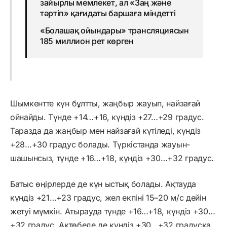
зайырлы мемлекет, ал «Заң және
тәртіп» қағидаты баршаға міндетті
«Болашақ ойындары» трансляциясын
185 миллион рет көрген
Шымкентте күн бұлтты, жаңбыр жауып, найзағай
ойнайды. Түнде +14…+16, күндіз +27…+29 градус.
Таразда да жаңбыр мен найзағай күтіледі, күндіз
+28…+30 градус болады. Түркістанда жауын-
шашынсыз, түнде +16…+18, күндіз +30…+32 градус.
Батыс өңірлерде де күн ыстық болады. Ақтауда
күндіз +21…+23 градус, жел екпіні 15–20 м/с дейін
жетуі мүмкін. Атырауда түнде +16…+18, күндіз +30…
+32 градус. Ақтөбеде де күндіз +30…+32 градусқа