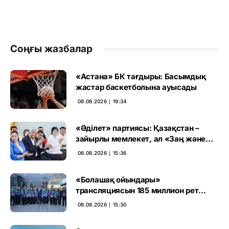
Соңғы жазбалар
«Астана» БК тағдыры: Басымдық
жастар баскетболына ауысады
08.08.2026 ∣ 19:34
«Әділет» партиясы: Қазақстан –
зайырлы мемлекет, ал «Заң және
тәртіп» қағидаты баршаға міндетті
08.08.2026 ∣ 15:36
«Болашақ ойындары»
трансляциясын 185 миллион рет
көрген
08.08.2026 ∣ 15:30