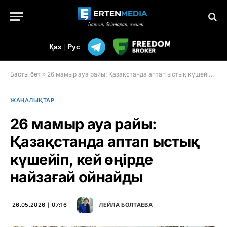
Қаз
|
Рус
Басты бет
»
26 мамыр ауа райы: Қазақстанда аптап ыстық күшейіп, кей өңірде найзағай ойнайды
ЖАҢАЛЫҚТАР
26 мамыр ауа райы:
Қазақстанда аптап ыстық
күшейіп, кей өңірде
найзағай ойнайды
26.05.2026 ∣ 07:16
ЛЕЙЛА БОЛТАЕВА