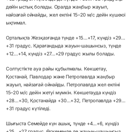
дейін ыстық болады. Оралда жаңбыр жауып,
найзағай ойнайды, жел екпіні 15–20 м/с дейін күшеюі
ықтимал.
Орталықта Жезқазғанда түнде +15…+17, күндіз +29…
+31 градус. Қарағандыда жауын-шашынсыз, түнде
+12…+14, күндіз +27…+29 градус жылы болады.
Солтүстікте ауа райы құбылмалы. Көкшетау,
Қостанай, Павлодар және Петропавлда жаңбыр
жауып, найзағай ойнайды. Петропавлда жел екпіні
15–20 м/с дейін жетуі мүмкін. Көкшетауда күндіз
+28…+30, Қостанайда +30…+32, Петропавлда +29…
+31 градус күтіледі.
Шығыста Семейде күн ашық, түнде +4…+6, күндіз
+25…+27 градус. Өскеменде де жауын-шашынсыз,