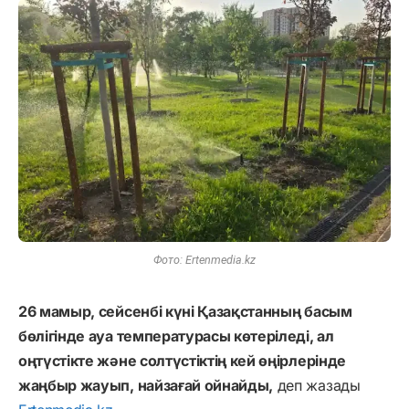
Фото: Ertenmedia.kz
26 мамыр, сейсенбі күні Қазақстанның басым
бөлігінде ауа температурасы көтеріледі, ал
оңтүстікте және солтүстіктің кей өңірлерінде
жаңбыр жауып, найзағай ойнайды,
деп жазады