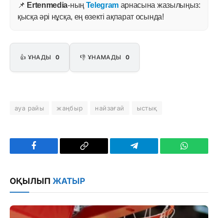
📌
Ertenmedia
-ның
Telegram
арнасына жазылыңыз:
қысқа әрі нұсқа, ең өзекті ақпарат осында!
👍 ҰНАДЫ
0
👎 ҰНАМАДЫ
0
ауа райы
жаңбыр
найзағай
ыстық
Facebook
Copy
Telegram
WhatsAp
Link
ОҚЫЛЫП
ЖАТЫР