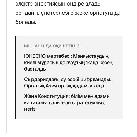
электр энергиясын өндіре алады,
сондай-ақ пәтерлерге жеке орнатуға да
болады.
МЫНАНЫ ДА ОҚИ КЕТІҢІЗ
ЮНЕСКО мәртебесі: Маңғыстаудың
киелі мұрасын қорғаудың жаңа кезеңі
басталды
Сырдариядағы су есебі цифрланады:
Орталық Азия ортақ қадамға келді
Жаңа Конституция: білім мен адами
капиталға салынған стратегиялық
негіз