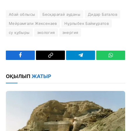
Абай облысы
Бесқарағай ауданы
Дидар Баталов
Мейрамғали Жексенаев
Нұрлыбек Баймұратов
су құбыры
экология
энергия
Facebook
Copy
Telegram
WhatsAp
Link
ОҚЫЛЫП
ЖАТЫР