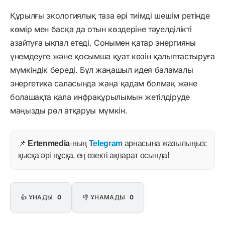
Құрылғы экологиялық таза әрі тиімді шешім ретінде
көмір мен басқа да отын көздеріне тәуелділікті
азайтуға ықпал етеді. Сонымен қатар энергияны
үнемдеуге және қосымша қуат көзін қалыптастыруға
мүмкіндік береді. Бұл жаңашыл идея баламалы
энергетика саласында жаңа қадам болмақ және
болашақта қала инфрақұрылымын жетілдіруде
маңызды рөл атқаруы мүмкін.
📌
Ertenmedia
-ның
Telegram
арнасына жазылыңыз:
қысқа әрі нұсқа, ең өзекті ақпарат осында!
👍 ҰНАДЫ
0
👎 ҰНАМАДЫ
0