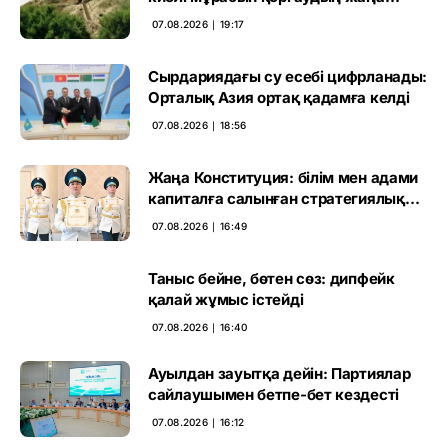
кезеңі басталды
07.08.2026 ∣ 19:17
Сырдариядағы су есебі цифрланады:
Орталық Азия ортақ қадамға келді
07.08.2026 ∣ 18:56
Жаңа Конституция: білім мен адами
капиталға салынған стратегиялық
негіз
07.08.2026 ∣ 16:49
Таныс бейне, бөтен сөз: дипфейк
қалай жұмыс істейді
07.08.2026 ∣ 16:40
Ауылдан зауытқа дейін: Партиялар
сайлаушымен бетпе-бет кездесті
07.08.2026 ∣ 16:12