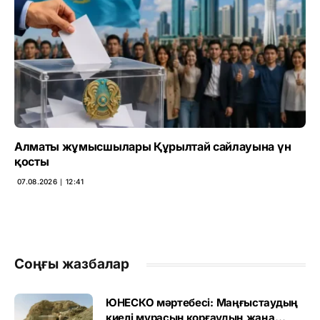
Алматы жұмысшылары Құрылтай сайлауына үн
қосты
07.08.2026 ∣ 12:41
Соңғы жазбалар
ЮНЕСКО мәртебесі: Маңғыстаудың
киелі мұрасын қорғаудың жаңа