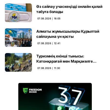
Өз сайлау учаскеңізді онлайн қалай
табуға болады
07.08.2026 ∣ 16:05
Алматы жұмысшылары Құрылтай
сайлауына үн қосты
07.08.2026 ∣ 12:41
Туризмнің екінші тынысы:
Катонқарағай мен Марқакөлге
инвестиция не береді
07.08.2026 ∣ 11:30