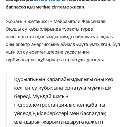
баспасөз қызметіне сілтеме жасап.
Жобаның жетекшісі – Мейрамғали Жексенаев.
Оқушы су құбырларында тұрақты түрде
қалыптасатын қысымды тиімді пайдалану арқылы
оны электр энергиясына айналдыруға ұмтылған. Бұл
үшін ол су есептегіштеріне ұқсас мини-
турбиналарды құбырларға орнатуды ұсынды.
Құрылғының қарапайымдылығы оны кез
келген су құбырына орнатуға мүмкіндік
береді. Мұндай шағын
гидроэлектростанциялар көпқабатты
үйлердің кіреберістері мен баспалдақ
алаңдарын жарықтандыруға қажетті