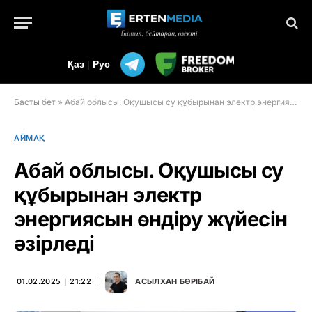
Қаз
|
Рус
Басты бет
»
Абай облысы. Оқушысы су құбырынан электр энергиясын өндіру жүйесін әзірледі
АЙМАҚ
Абай облысы. Оқушысы су
құбырынан электр
энергиясын өндіру жүйесін
әзірледі
01.02.2025 ∣ 21:22
АСЫЛХАН БӨРІБАЙ