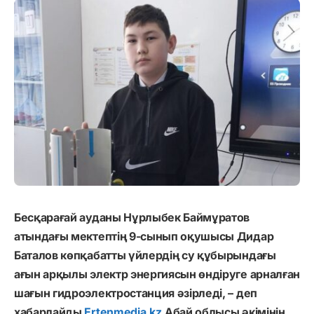
Бесқарағай ауданы Нұрлыбек Баймұратов
атындағы мектептің 9-сынып оқушысы Дидар
Баталов көпқабатты үйлердің су құбырындағы
ағын арқылы электр энергиясын өндіруге арналған
шағын гидроэлектростанция әзірледі, – деп
хабарлайды
Ertenmedia.kz
Абай облысы әкімінің