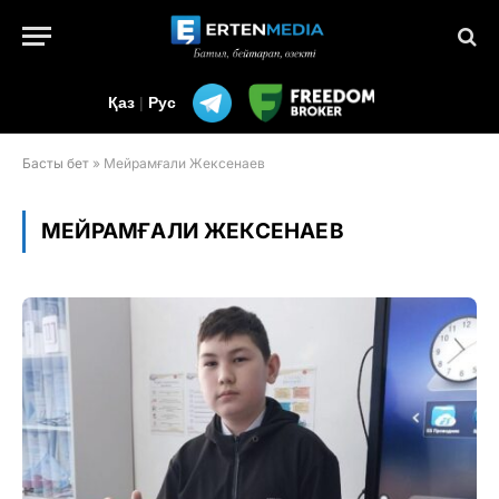
Қаз
|
Рус
Басты бет
»
Мейрамғали Жексенаев
МЕЙРАМҒАЛИ ЖЕКСЕНАЕВ