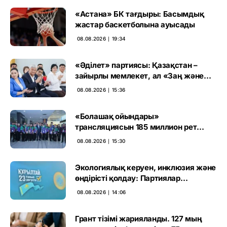
«Астана» БК тағдыры: Басымдық
жастар баскетболына ауысады
08.08.2026 ∣ 19:34
«Әділет» партиясы: Қазақстан –
зайырлы мемлекет, ал «Заң және
тәртіп» қағидаты баршаға міндетті
08.08.2026 ∣ 15:36
«Болашақ ойындары»
трансляциясын 185 миллион рет
көрген
08.08.2026 ∣ 15:30
Экологиялық керуен, инклюзия және
өндірісті қолдау: Партиялар
өңірлерде қандай мәселе көтерді
08.08.2026 ∣ 14:06
Грант тізімі жарияланды. 127 мың