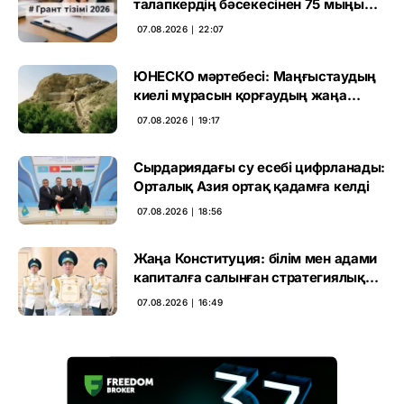
талапкердің бәсекесінен 75 мыңы
өтті
07.08.2026 ∣ 22:07
ЮНЕСКО мәртебесі: Маңғыстаудың
киелі мұрасын қорғаудың жаңа
кезеңі басталды
07.08.2026 ∣ 19:17
Сырдариядағы су есебі цифрланады:
Орталық Азия ортақ қадамға келді
07.08.2026 ∣ 18:56
Жаңа Конституция: білім мен адами
капиталға салынған стратегиялық
негіз
07.08.2026 ∣ 16:49