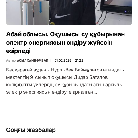
Абай облысы. Оқушысы су құбырынан
электр энергиясын өндіру жүйесін
әзірледі
Автор
АСЫЛХАН БӨРІБАЙ
01.02.2025 ∣ 21:22
Бесқарағай ауданы Нұрлыбек Баймұратов атындағы
мектептің 9-сынып оқушысы Дидар Баталов
көпқабатты үйлердің су құбырындағы ағын арқылы
электр энергиясын өндіруге арналған…
Соңғы жазбалар