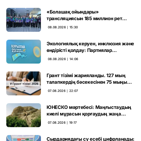
«Болашақ ойындары»
трансляциясын 185 миллион рет
көрген
08.08.2026 ∣ 15:30
Экологиялық керуен, инклюзия және
өндірісті қолдау: Партиялар
өңірлерде қандай мәселе көтерді
08.08.2026 ∣ 14:06
Грант тізімі жарияланды. 127 мың
талапкердің бәсекесінен 75 мыңы
өтті
07.08.2026 ∣ 22:07
ЮНЕСКО мәртебесі: Маңғыстаудың
киелі мұрасын қорғаудың жаңа
кезеңі басталды
07.08.2026 ∣ 19:17
Сырдариядағы су есебі цифрланады: