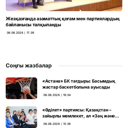
Жезқазғанда азаматтық қоғам мен партиялардың
байланысы талқыланды
06.08.2026 ∣ 17:39
Соңғы жазбалар
«Астана» БК тағдыры: Басымдық
жастар баскетболына ауысады
08.08.2026 ∣ 19:34
«Әділет» партиясы: Қазақстан –
зайырлы мемлекет, ал «Заң және
тәртіп» қағидаты баршаға міндетті
08.08.2026 ∣ 15:36