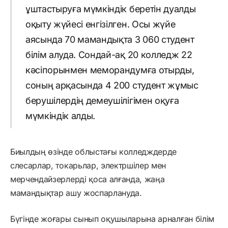
ұштастыруға мүмкіндік беретін дуалды
оқыту жүйесі енгізілген. Осы жүйе
аясында 70 мамандықта 3 060 студент
білім алуда. Сондай-ақ 20 колледж 22
кәсіпорынмен меморандумға отырды,
соның арқасында 4 200 студент жұмыс
берушілердің демеушілігімен оқуға
мүмкіндік алды.
Биылдың өзінде облыстағы колледждерде
слесарлар, токарьлар, электршілер мен
мерчендайзерлерді қоса алғанда, жаңа
мамандықтар ашу жоспарлануда.
Бүгінде жоғары сынып оқушыларына арналған білім