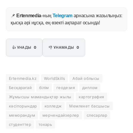
📌
Ertenmedia
-ның
Telegram
арнасына жазылыңыз:
қысқа әрі нұсқа, ең өзекті ақпарат осында!
👍 ҰНАДЫ
0
👎 ҰНАМАДЫ
0
Ertenmedia.kz
WorldSkills
Абай облысы
Бесқарағай
білім
геодезия
диплом
Жұмысшы мамандықтар жылы
картография
кәсіпорындар
колледж
Мемлекет басшысы
меморандум
мерчендайзерлер
слесарлар
студенттер
токарь