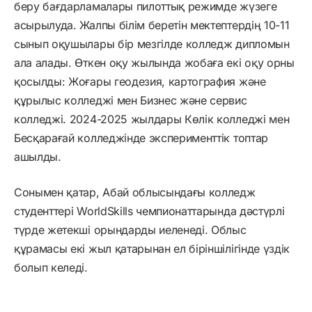
беру бағдарламалары пилоттық режимде жүзеге
асырылуда. Жалпы білім беретін мектептердің 10-11
сынып оқушылары бір мезгілде колледж дипломын
ала алады. Өткен оқу жылында жобаға екі оқу орны
қосылды: Жоғары геодезия, картография және
құрылыс колледжі мен Бизнес және сервис
колледжі. 2024-2025 жылдары Көлік колледжі мен
Бесқарағай колледжінде эксперименттік топтар
ашылды.
Сонымен қатар, Абай облысындағы колледж
студенттері WorldSkills чемпионаттарында дәстүрлі
түрде жетекші орындарды иеленеді. Облыс
құрамасы екі жыл қатарынан ел біріншілігінде үздік
болып келеді.