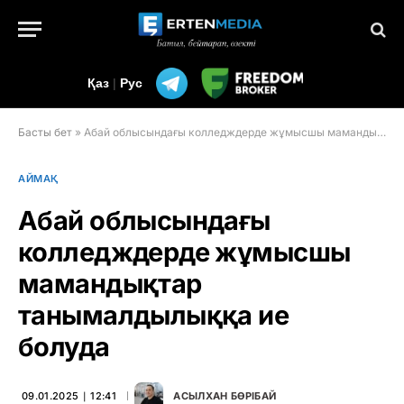
Қаз
|
Рус
Басты бет
»
Абай облысындағы колледждерде жұмысшы мамандықтар танымалдылыққа ие болуда
АЙМАҚ
Абай облысындағы
колледждерде жұмысшы
мамандықтар
танымалдылыққа ие
болуда
09.01.2025 ∣ 12:41
АСЫЛХАН БӨРІБАЙ