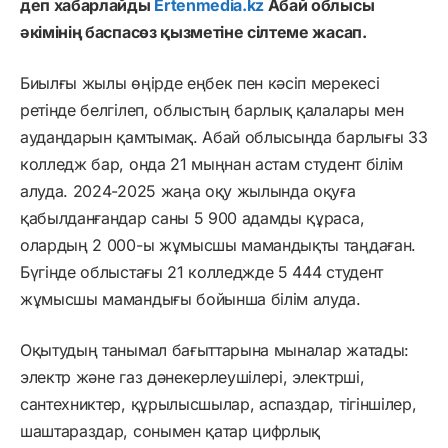
деп хабарлайды
Ertenmedia.kz
Абай облысы
әкімінің баспасөз қызметіне сілтеме жасап.
Биылғы жылы өңірде еңбек пен кәсіп мерекесі
ретінде белгілеп, облыстың барлық қалалары мен
аудандарын қамтымақ. Абай облысында барлығы 33
колледж бар, онда 21 мыңнан астам студент білім
алуда. 2024-2025 жаңа оқу жылында оқуға
қабылданғандар саны 5 900 адамды құраса,
олардың 2 000-ы жұмысшы мамандықты таңдаған.
Бүгінде облыстағы 21 колледжде 5 444 студент
жұмысшы мамандығы бойынша білім алуда.
Оқытудың танымал бағыттарына мыналар жатады:
электр және газ дәнекерлеушілері, электрші,
сантехниктер, құрылысшылар, аспаздар, тігіншілер,
шаштараздар, сонымен қатар цифрлық