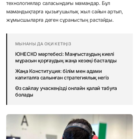
технологиялар саласындағы мамандар. Бұл
мамандықтарға қызығушылық жыл сайын артып,
жұмысшыларға деген сұраныстың растайды.
МЫНАНЫ ДА ОҚИ КЕТІҢІЗ
ЮНЕСКО мәртебесі: Маңғыстаудың киелі
мұрасын қорғаудың жаңа кезеңі басталды
Жаңа Конституция: білім мен адами
капиталға салынған стратегиялық негіз
Өз сайлау учаскеңізді онлайн қалай табуға
болады