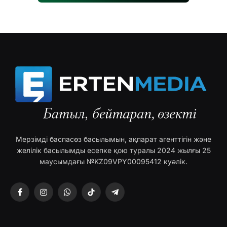
Мерзімді баспасөз басылымын, ақпарат агенттігін және
желілік басылымды есепке қою туралы 2024 жылғы 25
маусымдағы №KZ09VPY00095412 куәлік.
Facebook
Instagram
WhatsApp
TikTok
Telegram