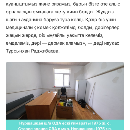
қуаныштымыз және ризамыз, бұрын бізге өте алыс
орналасқан емханаға жету қиын болды, Жұлдыз
шағын ауданына баруға тура келді. Қазір біз үшін
медициналық көмек қолжетімді болды, дәрігерлер
жақын жерде, біз ыңғайлы уақытта келеміз,
емделеміз, дәрі — дәрмек аламыз», — деді науқас
Тұрсынхан Раджибаева.