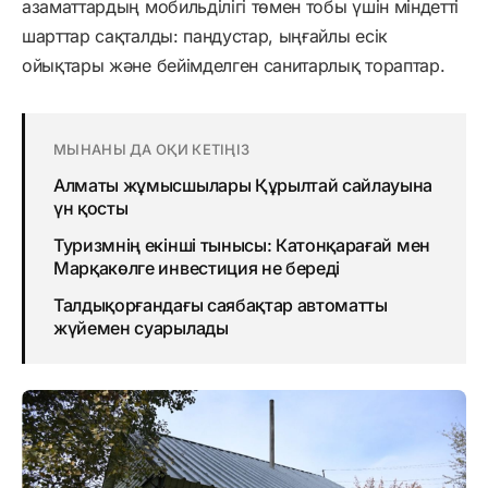
азаматтардың мобильділігі төмен тобы үшін міндетті
шарттар сақталды: пандустар, ыңғайлы есік
ойықтары және бейімделген санитарлық тораптар.
МЫНАНЫ ДА ОҚИ КЕТІҢІЗ
Алматы жұмысшылары Құрылтай сайлауына
үн қосты
Туризмнің екінші тынысы: Катонқарағай мен
Марқакөлге инвестиция не береді
Талдықорғандағы саябақтар автоматты
жүйемен суарылады