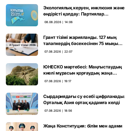
Экологиялық керуен, инклюзия және
өндірісті қолдау: Партиялар
өңірлерде қандай мәселе көтерді
08.08.2026 ∣ 14:06
Грант тізімі жарияланды. 127 мың
талапкердің бәсекесінен 75 мыңы
өтті
07.08.2026 ∣ 22:07
ЮНЕСКО мәртебесі: Маңғыстаудың
киелі мұрасын қорғаудың жаңа
кезеңі басталды
07.08.2026 ∣ 19:17
Сырдариядағы су есебі цифрланады:
Орталық Азия ортақ қадамға келді
07.08.2026 ∣ 18:56
Жаңа Конституция: білім мен адами