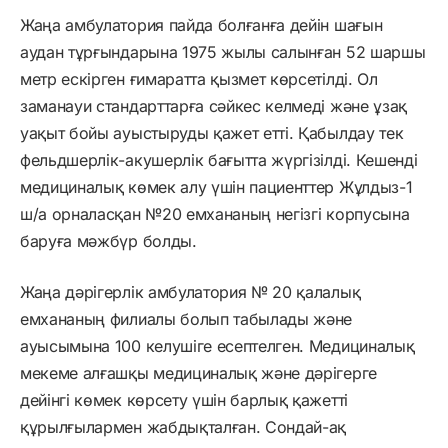
Жаңа амбулатория пайда болғанға дейін шағын
аудан тұрғындарына 1975 жылы салынған 52 шаршы
метр ескірген ғимаратта қызмет көрсетілді. Ол
заманауи стандарттарға сәйкес келмеді және ұзақ
уақыт бойы ауыстыруды қажет етті. Қабылдау тек
фельдшерлік-акушерлік бағытта жүргізілді. Кешенді
медициналық көмек алу үшін пациенттер Жұлдыз-1
ш/а орналасқан №20 емхананың негізгі корпусына
баруға мәжбүр болды.
Жаңа дәрігерлік амбулатория № 20 қалалық
емхананың филиалы болып табылады және
ауысымына 100 келушіге есептелген. Медициналық
мекеме алғашқы медициналық және дәрігерге
дейінгі көмек көрсету үшін барлық қажетті
құрылғылармен жабдықталған. Сондай-ақ