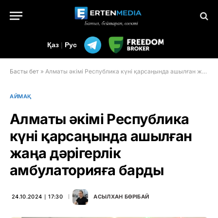
Қаз
|
Рус
Басты бет
»
Алматы әкімі Республика күні қарсаңында ашылған жаңа дәрігерлік амбулаторияға барды
АЙМАҚ
Алматы әкімі Республика
күні қарсаңында ашылған
жаңа дәрігерлік
амбулаторияға барды
24.10.2024 ∣ 17:30
АСЫЛХАН БӨРІБАЙ