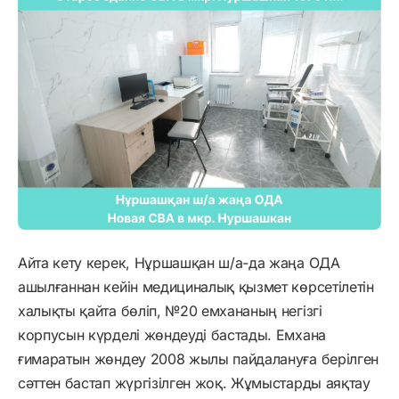
Айта кету керек, Нұршашқан ш/а-да жаңа ОДА
ашылғаннан кейін медициналық қызмет көрсетілетін
халықты қайта бөліп, №20 емхананың негізгі
корпусын күрделі жөндеуді бастады. Емхана
ғимаратын жөндеу 2008 жылы пайдалануға берілген
сәттен бастап жүргізілген жоқ. Жұмыстарды аяқтау