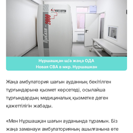
Жаңа амбулатория шағын ауданның бекітілген
тұрғындарына қызмет көрсетеді, осылайша
тұрғындардың медициналық қызметке деген
қажеттілігін жабады.
«Мен Нұршашқан шағын ауданында тұрамын. Біз
жаңа заманауи амбулаторияның ашылғанына өте