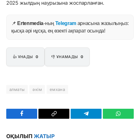
2025 жылдың наурызына жоспарланған.
📌
Ertenmedia
-ның
Telegram
арнасына жазылыңыз:
қысқа әрі нұсқа, ең өзекті ақпарат осында!
👍 ҰНАДЫ
0
👎 ҰНАМАДЫ
0
алматы
әкім
емхана
Facebook
Copy
Telegram
WhatsAp
Link
ОҚЫЛЫП
ЖАТЫР