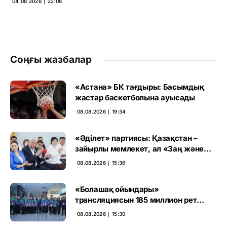
04.08.2026 ∣ 22:06
Соңғы жазбалар
«Астана» БК тағдыры: Басымдық
жастар баскетболына ауысады
08.08.2026 ∣ 19:34
«Әділет» партиясы: Қазақстан –
зайырлы мемлекет, ал «Заң және
тәртіп» қағидаты баршаға міндетті
08.08.2026 ∣ 15:36
«Болашақ ойындары»
трансляциясын 185 миллион рет
көрген
08.08.2026 ∣ 15:30