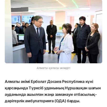
Алматы қаласы әкімдігі
Алматы әкімі Ерболат Досаев Республика күні
қарсаңында Түрксіб уданының Нұршашқан шағын
ауданында ашылған жаңа заманауи отбасылық-
дәрігерлік амбулаторияға (ОДА) барды.