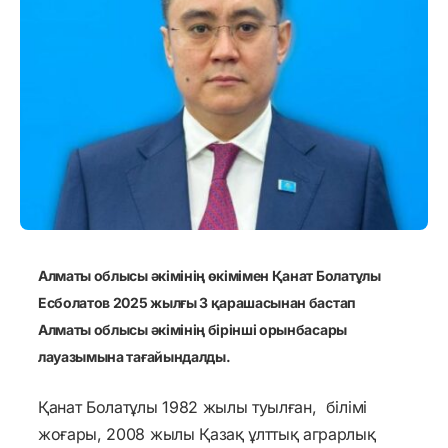
Алматы облысы әкімінің өкімімен Қанат Болатұлы
Есболатов 2025 жылғы 3 қарашасынан бастап
Алматы облысы әкімінің бірінші орынбасары
лауазымына тағайындалды.
Қанат Болатұлы 1982 жылы туылған, білімі
жоғары, 2008 жылы Қазақ ұлттық аграрлық