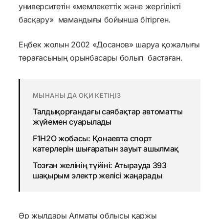
университетін «мемлекеттік және жергілікті
басқару» мамандығы бойынша бітірген.
Еңбек жолын 2002 «Досанов» шаруа қожалығы
төрағасының орынбасары болып бастаған.
МЫНАНЫ ДА ОҚИ КЕТІҢІЗ
Талдықорғандағы саябақтар автоматты
жүйемен суарылады
F1H2O жобасы: Қонаевта спорт
катерлерін шығаратын зауыт ашылмақ
Тозған желінің түйіні: Атырауда 393
шақырым электр желісі жаңарады
Әр жылдары Алматы облысы қаржы