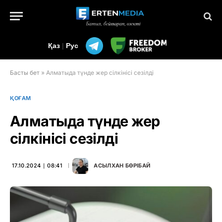
Қаз
|
Рус
Басты бет
»
Алматыда түнде жер сілкінісі сезілді
ҚОҒАМ
Алматыда түнде жер
сілкінісі сезілді
17.10.2024 ∣ 08:41
АСЫЛХАН БӨРІБАЙ