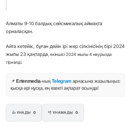
Алматы 9-10 балдық сейсмикалық аймақта
орналасқан.
Айта кетейік, бұған дейін ірі жер сілкінісінің бірі 2024
жылы 23 қаңтарда
, екіншісі 2024 жылы 4 наурызда
тіркелді.
📌
Ertenmedia
-ның
Telegram
арнасына жазылыңыз:
қысқа әрі нұсқа, ең өзекті ақпарат осында!
👍 ҰНАДЫ
0
👎 ҰНАМАДЫ
0