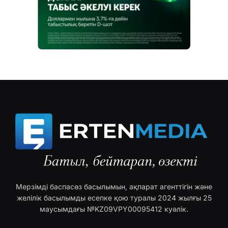
Мерзімді баспасөз басылымын, ақпарат агенттігін және
желілік басылымды есепке қою туралы 2024 жылғы 25
маусымдағы №KZ09VPY00095412 куәлік.