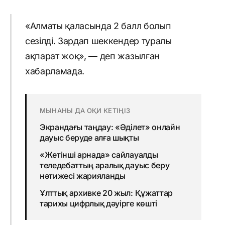
«Алматы қаласында 2 балл болып
сезілді. Зардап шеккендер туралы
ақпарат жоқ», — деп жазылған
хабарламада.
МЫНАНЫ ДА ОҚИ КЕТІҢІЗ
Экрандағы таңдау: «Әділет» онлайн
дауыс беруде алға шықты
«Жетінші арнада» сайлауалды
теледебаттың аралық дауыс беру
нәтижесі жарияланды
Ұлттық архивке 20 жыл: Құжаттар
тарихы цифрлық дәуірге көшті