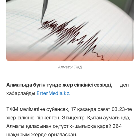
Алматы ТЖД
Алматыда бүгін түнде жер сілкінісі сезілді,
— деп
хабарлайды
ErtenMedia.kz.
ТЖМ мәліметіне сүйенсек, 17 қазанда сағат 03.23-те
жер сілкінісі тіркелген. Эпицентрі Қытай аумағында,
Алматы қаласынан оңтүстік-шығысқа қарай 264
шақырым жерде орналасқан.