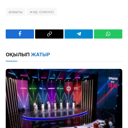
алматы
жер сілкінісі
Facebook
Copy
Telegram
WhatsAp
Link
ОҚЫЛЫП
ЖАТЫР