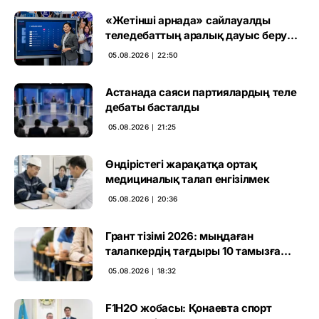
«Жетінші арнада» сайлауалды
теледебаттың аралық дауыс беру
нәтижесі жарияланды
05.08.2026 ∣ 22:50
Астанада саяси партиялардың теле
дебаты басталды
05.08.2026 ∣ 21:25
Өндірістегі жарақатқа ортақ
медициналық талап енгізілмек
05.08.2026 ∣ 20:36
Грант тізімі 2026: мыңдаған
талапкердің тағдыры 10 тамызға
дейін белгілі болады
05.08.2026 ∣ 18:32
F1H2O жобасы: Қонаевта спорт