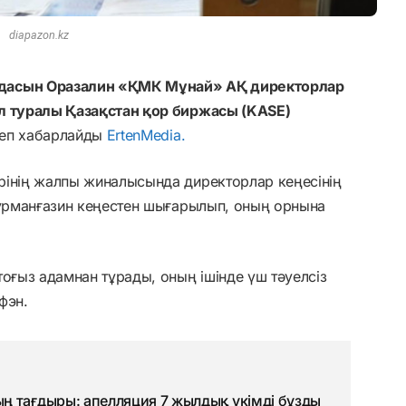
diapazon.kz
ңдасын Оразалин «ҚМК Мұнай» АҚ директорлар
ұл туралы Қазақстан қор биржасы (KASE)
деп хабарлайды
ErtenMedia.
рінің жалпы жиналысында директорлар кеңесінің
Құрманғазин кеңестен шығарылып, оның орнына
тоғыз адамнан тұрады, оның ішінде үш тәуелсіз
фэн.
ң тағдыры: апелляция 7 жылдық үкімді бұзды