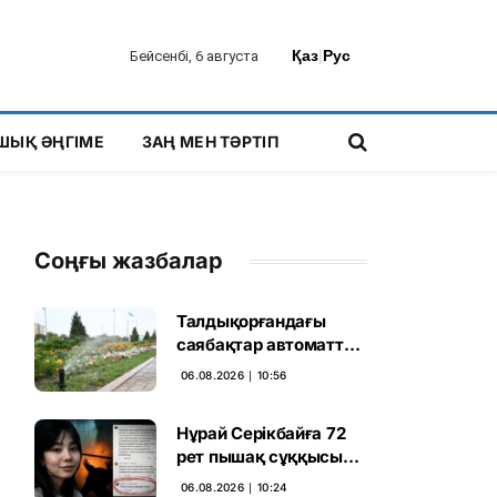
Қаз
|
Рус
Бейсенбі, 6 августа
ШЫҚ ӘҢГІМЕ
ЗАҢ МЕН ТӘРТІП
Соңғы жазбалар
Талдықорғандағы
саябақтар автоматты
жүйемен суарылады
06.08.2026 ∣ 10:56
Нұрай Серікбайға 72
рет пышақ сұққысы
келгенін жазған адам
06.08.2026 ∣ 10:24