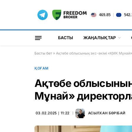
|
469.85
542.
БАСТЫ
ЖАҢАЛЫҚТАР
Басты бет
»
Ақтөбе облысының экс-әкімі «ҚМК Мұнай» 
ҚОҒАМ
Ақтөбе облысының
Мұнай» директорла
03.02.2025 ∣ 11:22
АСЫЛХАН БӨРІБАЙ