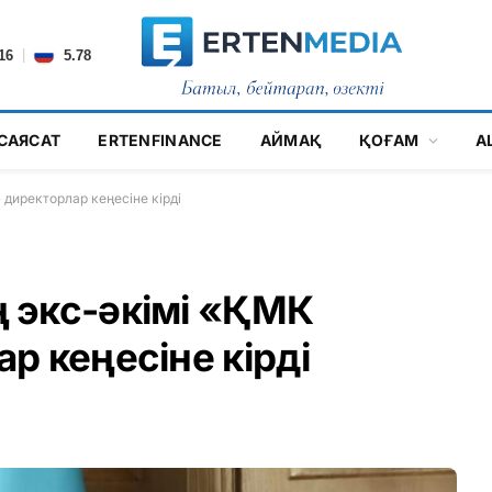
|
16
5.78
САЯСАТ
ERTENFINANCE
АЙМАҚ
ҚОҒАМ
А
директорлар кеңесіне кірді
 экс-әкімі «ҚМК
р кеңесіне кірді