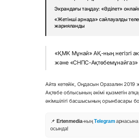
Экрандағы таңдау: «Әділет» онлай
«Жетінші арнада» сайлауалды теле
жарияланды
«ҚМК Мұнай» АҚ-ның негізгі акц
және «СНПС-Ақтөбемұнайгаз» 
Айта кетейік, Оңдасын Оразалин 2019
Ақтөбе облысының әкімі қызметін атқа
әкімшілігі басшысының орынбасары бо
📌
Ertenmedia
-ның
Telegram
арнасына ж
осында!