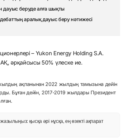
н дауыс беруде алға шықты
дебаттың аралық дауыс беру нәтижесі
ионерлері – Yukon Energy Holding S.A.
АҚ, әрқайсысы 50% үлеске ие.
 жылдың ақпанынан 2022 жылдың тамызына дейін
рды. Бұған дейін, 2017-2019 жылдары Президент
лған.
азылыңыз: қысқа әрі нұсқа, ең өзекті ақпарат