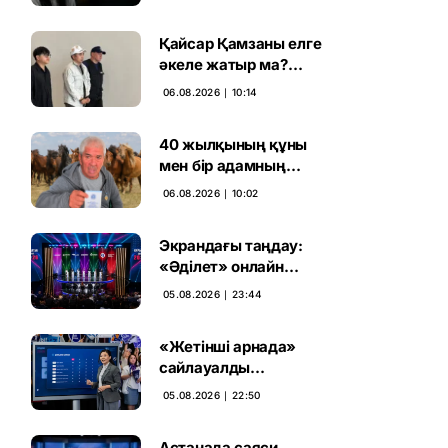
ұсталды
Қайсар Қамзаны елге
әкеле жатыр ма?
Атышулы Блогер
06.08.2026 ∣ 10:14
Виетнам әуежайында
көзге түсті
40 жылқының құны
мен бір адамның
тағдыры: апелляция 7
06.08.2026 ∣ 10:02
жылдық үкімді бұзды
Экрандағы таңдау:
«Әділет» онлайн
дауыс беруде алға
05.08.2026 ∣ 23:44
шықты
«Жетінші арнада»
сайлауалды
теледебаттың аралық
05.08.2026 ∣ 22:50
дауыс беру нәтижесі
жарияланды
Астанада саяси