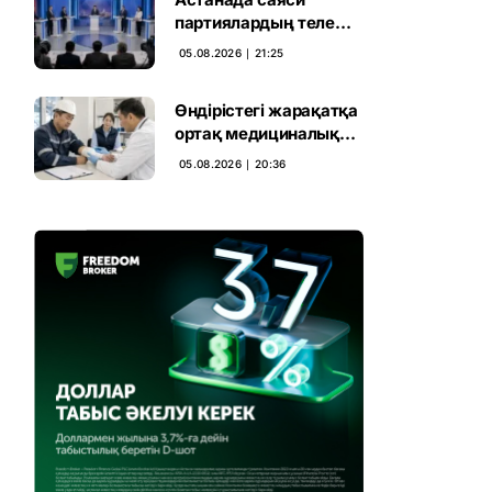
партиялардың теле
дебаты басталды
05.08.2026 ∣ 21:25
Өндірістегі жарақатқа
ортақ медициналық
талап енгізілмек
05.08.2026 ∣ 20:36