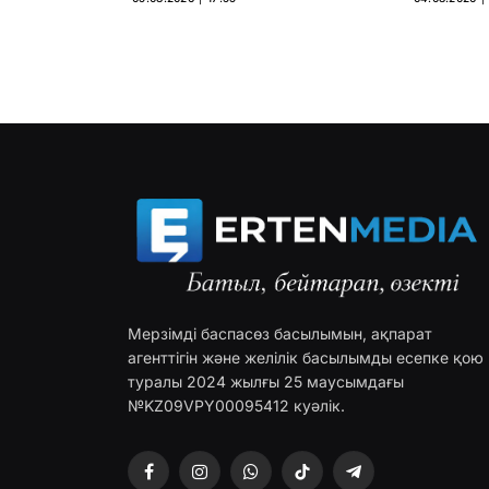
Мерзімді баспасөз басылымын, ақпарат
агенттігін және желілік басылымды есепке қою
туралы 2024 жылғы 25 маусымдағы
№KZ09VPY00095412 куәлік.
Facebook
Instagram
WhatsApp
TikTok
Telegram