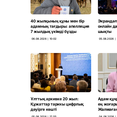
40 жылқының құны мен бір
Экрандағ
адамның тағдыры: апелляция
онлайн д
7 жылдық үкімді бұзды
шықты
06.08.2026 ∣ 10:02
05.08.2026 ∣
Ұлттық архивке 20 жыл:
Адам құқ
Құжаттар тарихы цифрлық
ең жоғар
дәуірге көшті
Жалмаған
05.08.2026 ∣ 17:55
04.08.2026 ∣