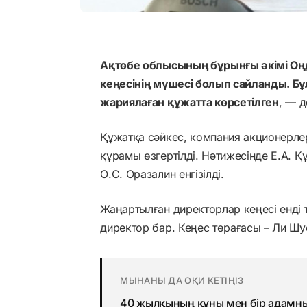
Ақтөбе облысының бұрынғы әкімі О
кеңесінің мүшесі болып сайланды. Б
жариялаған құжатта көрсетілген
, — 
Құжатқа сәйкес, компания акционерле
құрамы өзгертілді. Нәтижесінде Е.А. 
О.С. Оразалин енгізілді.
Жаңартылған директорлар кеңесі енді 
директор бар. Кеңес төрағасы – Ли Шу
МЫНАНЫ ДА ОҚИ КЕТІҢІЗ
40 жылқының құны мен бір адамны