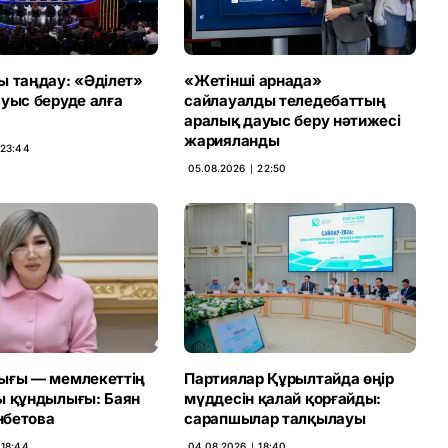
ы таңдау: «Әділет»
«Жетінші арнада»
ауыс беруде алға
сайлауалды теледебаттың
аралық дауыс беру нәтижесі
жарияланды
 23:44
05.08.2026 ∣ 22:50
ығы — мемлекеттің
Партиялар Құрылтайда өңір
ы құндылығы: Баян
мүддесін қалай қорғайды:
бетова
сарапшылар талқылауы
 18:44
04.08.2026 ∣ 18:40