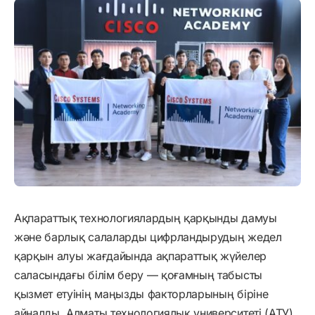
Ақпараттық технологиялардың қарқынды дамуы
және барлық салаларды цифрландырудың жедел
қарқын алуы жағдайында ақпараттық жүйелер
саласындағы білім беру — қоғамның табысты
қызмет етуінің маңызды факторларының біріне
айналды. Алматы технологиялық университеті (АТУ)