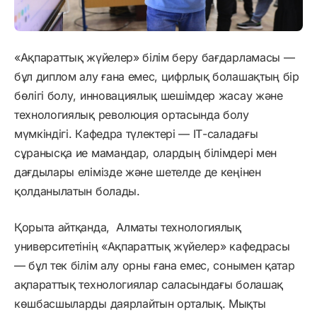
«Ақпараттық жүйелер» білім беру бағдарламасы —
бұл диплом алу ғана емес, цифрлық болашақтың бір
бөлігі болу, инновациялық шешімдер жасау және
технологиялық революция ортасында болу
мүмкіндігі. Кафедра түлектері — ІТ-саладағы
сұранысқа ие мамандар, олардың білімдері мен
дағдылары елімізде және шетелде де кеңінен
қолданылатын болады.
Қорыта айтқанда, Алматы технологиялық
университетінің «Ақпараттық жүйелер» кафедрасы
— бұл тек білім алу орны ғана емес, сонымен қатар
ақпараттық технологиялар саласындағы болашақ
көшбасшыларды даярлайтын орталық. Мықты