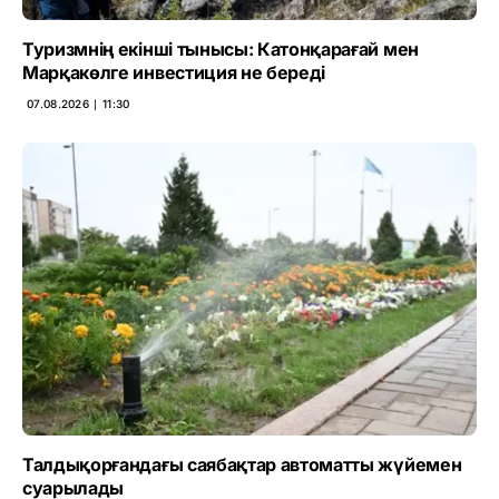
Туризмнің екінші тынысы: Катонқарағай мен
Марқакөлге инвестиция не береді
07.08.2026 ∣ 11:30
Талдықорғандағы саябақтар автоматты жүйемен
суарылады