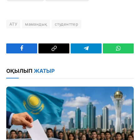
АТУ
мамандық
студенттер
Facebook
Copy
Telegram
WhatsAp
Link
ОҚЫЛЫП
ЖАТЫР