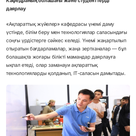
Кафедраның болашағы және студенттерді
даярлау
«Ақпараттық жүйелер» кафедрасы үнемі даму
үстінде, білім беру мен технологиялар саласындағы
соңғы үрдістерге сәйкес келеді. Үнемі жаңартылып
отыратын бағдарламалар, жаңа зертханалар — бұл
болашақта жоғары білікті мамандар даярлауға
ықпал етеді, олар заманауи ақпараттық
технологияларды қолданып, ІТ-саласын дамытады.