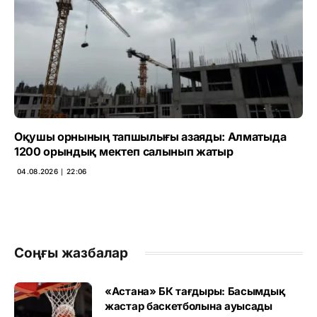
Оқушы орнының тапшылығы азаяды: Алматыда
1200 орындық мектеп салынып жатыр
04.08.2026 ∣ 22:06
Соңғы жазбалар
«Астана» БК тағдыры: Басымдық
жастар баскетболына ауысады