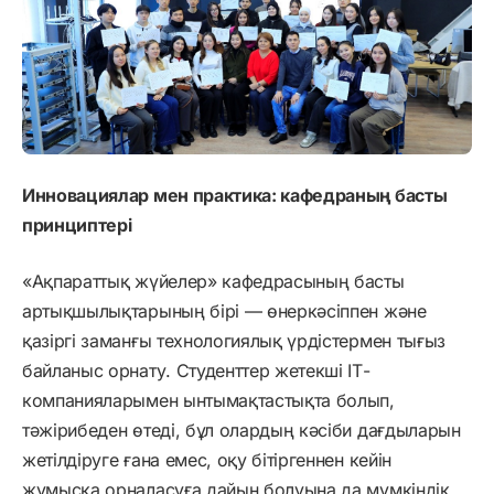
Инновациялар мен практика: кафедраның басты
принциптері
«Ақпараттық жүйелер» кафедрасының басты
артықшылықтарының бірі — өнеркәсіппен және
қазіргі заманғы технологиялық үрдістермен тығыз
байланыс орнату. Студенттер жетекші ІТ-
компанияларымен ынтымақтастықта болып,
тәжірибеден өтеді, бұл олардың кәсіби дағдыларын
жетілдіруге ғана емес, оқу бітіргеннен кейін
жұмысқа орналасуға дайын болуына да мүмкіндік