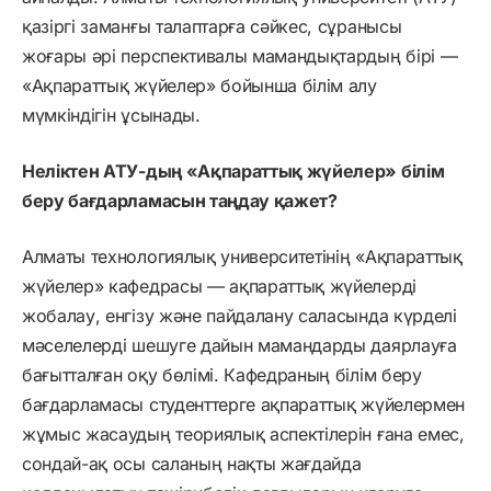
қазіргі заманғы талаптарға сәйкес, сұранысы
жоғары әрі перспективалы мамандықтардың бірі —
«Ақпараттық жүйелер» бойынша білім алу
мүмкіндігін ұсынады.
Неліктен АТУ-дың «Ақпараттық жүйелер» білім
беру бағдарламасын таңдау қажет?
Алматы технологиялық университетінің «Ақпараттық
жүйелер» кафедрасы — ақпараттық жүйелерді
жобалау, енгізу және пайдалану саласында күрделі
мәселелерді шешуге дайын мамандарды даярлауға
бағытталған оқу бөлімі. Кафедраның білім беру
бағдарламасы студенттерге ақпараттық жүйелермен
жұмыс жасаудың теориялық аспектілерін ғана емес,
сондай-ақ осы саланың нақты жағдайда