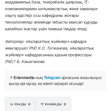
академиялық база, тәжірибелік даярлық, ІТ-
компаниялармен ынтымақтастық және заманауи
оқыту әдістері осы кафедраны жоғары
технологиялар әлемінде табысты мансап құруды
қалайтын жастар үшін тамаша таңдау етеді.
Авторлар:
«Ақпараттық жүйелер» кафедра
меңгерушісі PhD К.О. Тогжанова,
«Ақпараттық
жүйелер» кафедрасының қауым.профессоры
PhD,Г.Б. Кашаганова.
📌
Ertenmedia
-ның
Telegram
арнасына жазылыңыз:
қысқа әрі нұсқа, ең өзекті ақпарат осында!
👍 ҰНАДЫ
0
👎 ҰНАМАДЫ
0