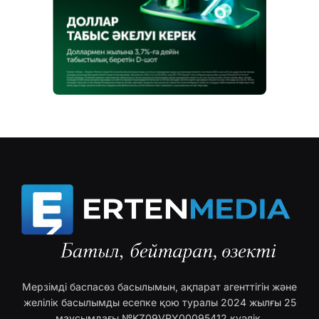
Мерзімді баспасөз басылымын, ақпарат агенттігін және
желілік басылымды есепке қою туралы 2024 жылғы 25
маусымдағы №KZ09VPY00095412 куәлік.