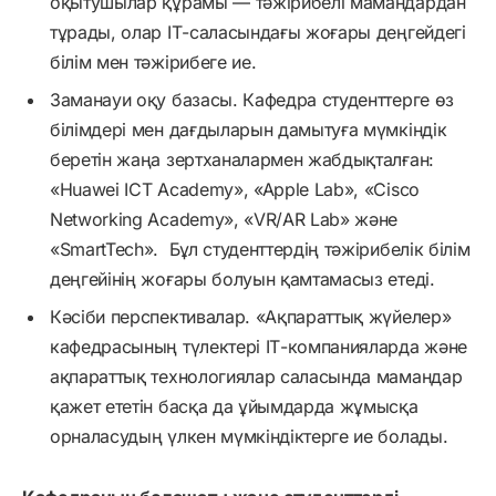
оқытушылар құрамы — тәжірибелі мамандардан
тұрады, олар ІТ-саласындағы жоғары деңгейдегі
білім мен тәжірибеге ие.
Заманауи оқу базасы. Кафедра студенттерге өз
білімдері мен дағдыларын дамытуға мүмкіндік
беретін жаңа зертханалармен жабдықталған:
«Huawei ICT Academy», «Apple Lab», «Cisco
Networking Academy», «VR/AR Lab» және
«SmartTech». Бұл студенттердің тәжірибелік білім
деңгейінің жоғары болуын қамтамасыз етеді.
Кәсіби перспективалар. «Ақпараттық жүйелер»
кафедрасының түлектері ІТ-компанияларда және
ақпараттық технологиялар саласында мамандар
қажет ететін басқа да ұйымдарда жұмысқа
орналасудың үлкен мүмкіндіктерге ие болады.