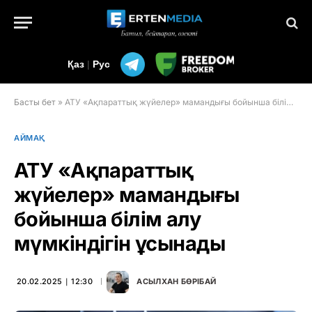
Қаз
|
Рус
Басты бет
»
АТУ «Ақпараттық жүйелер» мамандығы бойынша білім алу мүмкіндігін ұсынады
АЙМАҚ
АТУ «Ақпараттық
жүйелер» мамандығы
бойынша білім алу
мүмкіндігін ұсынады
20.02.2025 ∣ 12:30
АСЫЛХАН БӨРІБАЙ