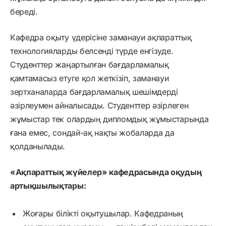
береді.
Кафедра оқыту үдерісіне заманауи ақпараттық
технологияларды белсенді түрде енгізуде.
Студенттер жаңартылған бағдарламалық
қамтамасыз етуге қол жеткізіп, заманауи
зертханаларда бағдарламалық шешімдерді
әзірлеумен айналысады. Студенттер әзірлеген
жұмыстар тек олардың дипломдық жұмыстарында
ғана емес, сондай-ақ нақты жобаларда да
қолданылады.
«Ақпараттық жүйелер» кафедрасында оқудың
артықшылықтары:
Жоғары білікті оқытушылар. Кафедраның