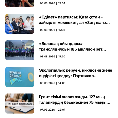
08.08.2026 ∣ 19:34
«Әділет» партиясы: Қазақстан –
зайырлы мемлекет, ал «Заң және
тәртіп» қағидаты баршаға міндетті
08.08.2026 ∣ 15:36
«Болашақ ойындары»
трансляциясын 185 миллион рет
көрген
08.08.2026 ∣ 15:30
Экологиялық керуен, инклюзия және
өндірісті қолдау: Партиялар
өңірлерде қандай мәселе көтерді
08.08.2026 ∣ 14:06
Грант тізімі жарияланды. 127 мың
талапкердің бәсекесінен 75 мыңы
өтті
07.08.2026 ∣ 22:07