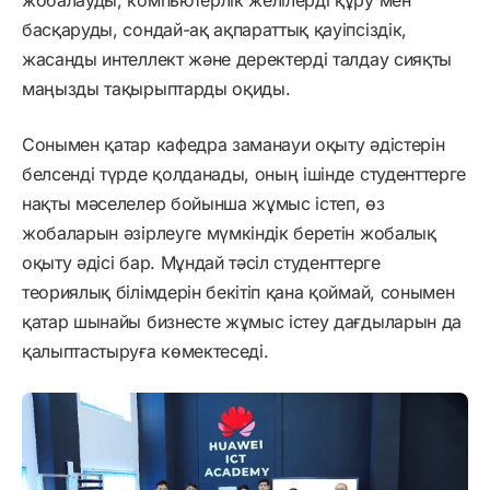
басқаруды, сондай-ақ ақпараттық қауіпсіздік,
жасанды интеллект және деректерді талдау сияқты
маңызды тақырыптарды оқиды.
Сонымен қатар кафедра заманауи оқыту әдістерін
белсенді түрде қолданады, оның ішінде студенттерге
нақты мәселелер бойынша жұмыс істеп, өз
жобаларын әзірлеуге мүмкіндік беретін жобалық
оқыту әдісі бар. Мұндай тәсіл студенттерге
теориялық білімдерін бекітіп қана қоймай, сонымен
қатар шынайы бизнесте жұмыс істеу дағдыларын да
қалыптастыруға көмектеседі.