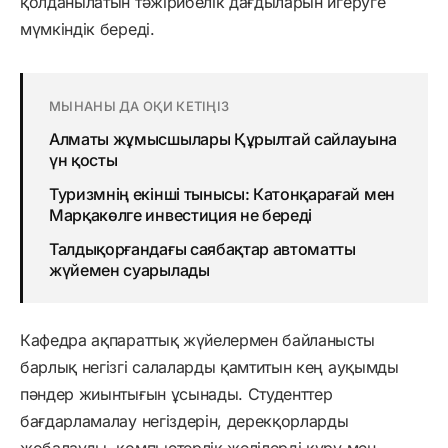
қолданылатын тәжірибелік дағдыларын игеруге
мүмкіндік береді.
МЫНАНЫ ДА ОҚИ КЕТІҢІЗ
Алматы жұмысшылары Құрылтай сайлауына
үн қосты
Туризмнің екінші тынысы: Катонқарағай мен
Марқакөлге инвестиция не береді
Талдықорғандағы саябақтар автоматты
жүйемен суарылады
Кафедра ақпараттық жүйелермен байланысты
барлық негізгі салаларды қамтитын кең ауқымды
пәндер жиынтығын ұсынады. Студенттер
бағдарламалау негіздерін, дерекқорларды
жобалауды, компьютерлік желілерді құру мен