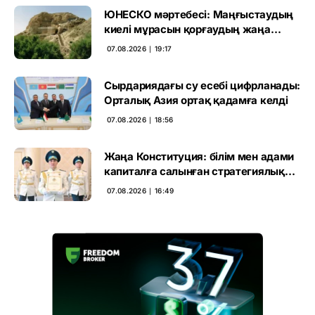
ЮНЕСКО мәртебесі: Маңғыстаудың
киелі мұрасын қорғаудың жаңа
кезеңі басталды
07.08.2026 ∣ 19:17
Сырдариядағы су есебі цифрланады:
Орталық Азия ортақ қадамға келді
07.08.2026 ∣ 18:56
Жаңа Конституция: білім мен адами
капиталға салынған стратегиялық
негіз
07.08.2026 ∣ 16:49