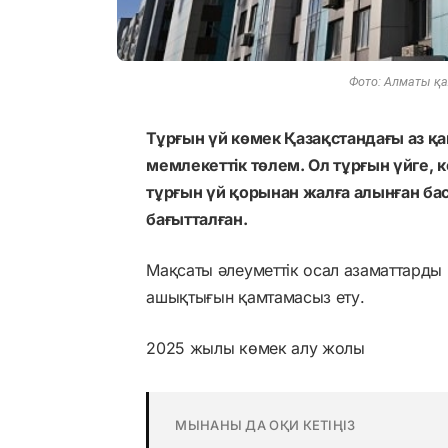
Фото: Алматы қа
Тұрғын үй көмек Қазақстандағы аз қ
мемлекеттік төлем. Ол тұрғын үйге,
тұрғын үй қорынан жалға алынған ба
бағытталған.
Мақсаты әлеуметтік осал азаматтард
ашықтығын қамтамасыз ету.
2025 жылы көмек алу жолы
МЫНАНЫ ДА ОҚИ КЕТІҢІЗ