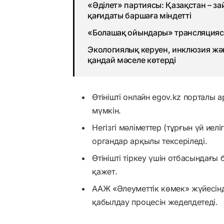
«Әділет» партиясы: Қазақстан – за
қағидаты баршаға міндетті
«Болашақ ойындары» трансляциясы
Экологиялық керуен, инклюзия жән
қандай мәселе көтерді
Өтінішті онлайн egov.kz порталы
мүмкін.
Негізгі мәліметтер (тұрғын үй иеліг
органдар арқылы тексеріледі.
Өтінішті тіркеу үшін отбасындағы
қажет.
ААЖ «Әлеуметтік көмек» жүйесінд
қабылдау процесін жеделдетеді.