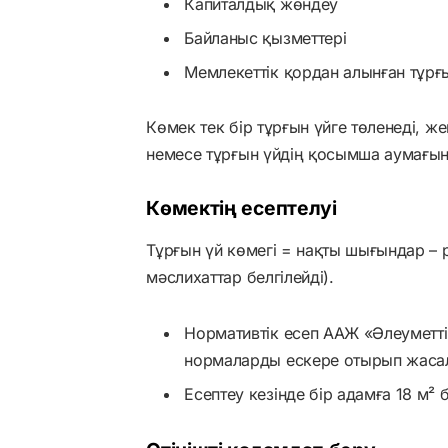
Капиталдық жөндеу
Байланыс қызметтері
Мемлекеттік қордан алынған тұрғы
Көмек тек бір тұрғын үйге төленеді, ж
немесе тұрғын үйдің қосымша аумағы
Көмектің есептелуі
Тұрғын үй көмегі = нақты шығындар – рұ
мәслихаттар белгілейді).
Нормативтік есеп ААЖ «Әлеуметті
нормаларды ескере отырып жаса
Есептеу кезінде бір адамға 18 м² б