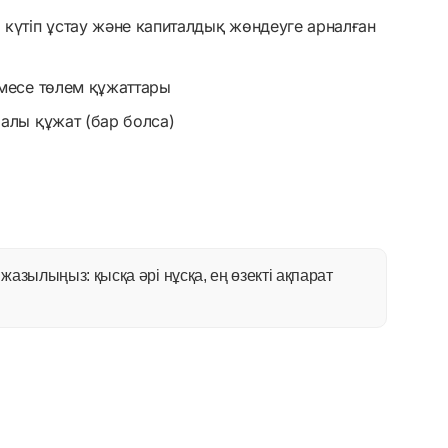
 күтіп ұстау және капиталдық жөндеуге арналған
емесе төлем құжаттары
ралы құжат (бар болса)
азылыңыз: қысқа әрі нұсқа, ең өзекті ақпарат