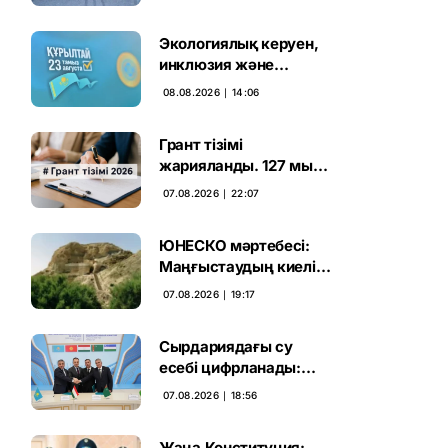
Экологиялық керуен,
инклюзия және
өндірісті қолдау:
08.08.2026 ∣ 14:06
Партиялар өңірлерде
қандай мәселе көтерді
Грант тізімі
жарияланды. 127 мың
талапкердің
07.08.2026 ∣ 22:07
бәсекесінен 75 мыңы
өтті
ЮНЕСКО мәртебесі:
Маңғыстаудың киелі
мұрасын қорғаудың
07.08.2026 ∣ 19:17
жаңа кезеңі басталды
Сырдариядағы су
есебі цифрланады:
Орталық Азия ортақ
07.08.2026 ∣ 18:56
қадамға келді
Жаңа Конституция: