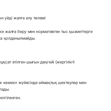
н үйді жалға алу төлемі
еке жалға беру мен нормативтен тыс қызметтерге
на қолданылмайды.
қсат етілген шығын деңгейі (жергілікті
к көмек» жүйесінде аймақтық шектеулер мен
лады.
елгіленген.