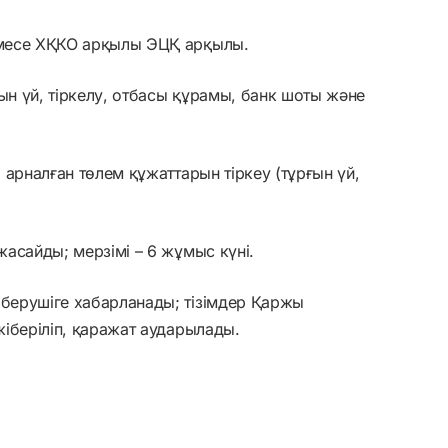
немесе ХҚКО арқылы ЭЦҚ арқылы.
ын үй, тіркелу, отбасы құрамы, банк шоты және
а арналған төлем құжаттарын тіркеу (тұрғын үй,
жасайды; мерзімі – 6 жұмыс күні.
 берушіге хабарланады; тізімдер Қаржы
 жіберіліп, қаражат аударылады.