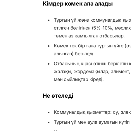
Кімдер көмек ала алады
Тұрғын үй және коммуналдық қыз
етілген бөлігінен (5%-10%, мәслиха
төмен аз қамтылған отбасылар.
Көмек тек бір ғана тұрғын үйге (ө
алынған) беріледі.
Отбасының кірісі өтініш берілетін
жалақы, жәрдемақылар, алимент, 
мен сыйлықтар кіреді.
Не өтеледі
Коммуналдық қызметтер: су, элек
Тұрғын үй мен аула аумағын күтіп