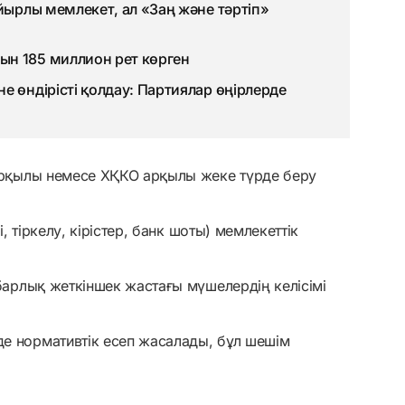
йырлы мемлекет, ал «Заң және тәртіп»
н 185 миллион рет көрген
е өндірісті қолдау: Партиялар өңірлерде
 арқылы немесе ХҚКО арқылы жеке түрде беру
і, тіркелу, кірістер, банк шоты) мемлекеттік
 барлық жеткіншек жастағы мүшелердің келісімі
е нормативтік есеп жасалады, бұл шешім