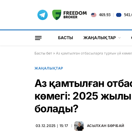
|
469.93
541.
БАСТЫ
ЖАҢАЛЫҚТАР
Басты бет
»
Аз қамтылған отбасыларға тұрғын үй көме
ЖАҢАЛЫҚТАР
Аз қамтылған отба
көмегі: 2025 жылы
болады?
03.12.2025 ∣ 15:17
АСЫЛХАН БӨРІБАЙ