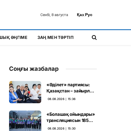
Қаз
|
Рус
Сенбі, 8 августа
ШЫҚ ӘҢГІМЕ
ЗАҢ МЕН ТӘРТІП
Соңғы жазбалар
«Әділет» партиясы:
Қазақстан – зайырлы
мемлекет, ал «Заң
08.08.2026 ∣ 15:36
және тәртіп» қағидаты
баршаға міндетті
«Болашақ ойындары»
трансляциясын 185
миллион рет көрген
08.08.2026 ∣ 15:30