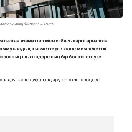
ласы әкімінің баспасөз қызметі
амтылған азаматтар мен отбасыларға арналған
 коммуналдық қызметтерге және мемлекеттік
спананың шығындарының бір бөлігін өтеуге
ы қолдау және цифрландыру арқылы процесс