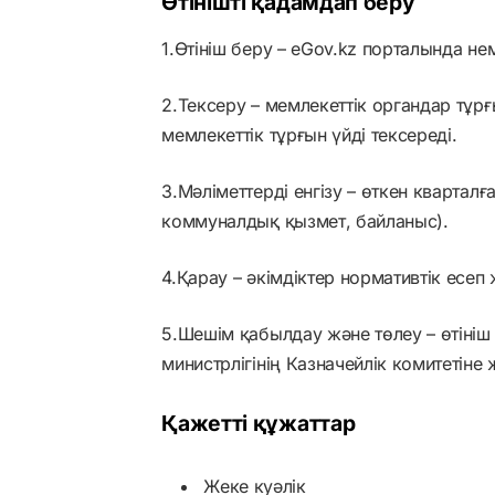
Өтінішті қадамдап беру
1.Өтініш беру – eGov.kz порталында 
2.Тексеру – мемлекеттік органдар тұрғ
мемлекеттік тұрғын үйді тексереді.
3.Мәліметтерді енгізу – өткен кварталғ
коммуналдық қызмет, байланыс).
4.Қарау – әкімдіктер нормативтік есеп 
5.Шешім қабылдау және төлеу – өтініш
министрлігінің Казначейлік комитетіне
Қажетті құжаттар
Жеке куәлік