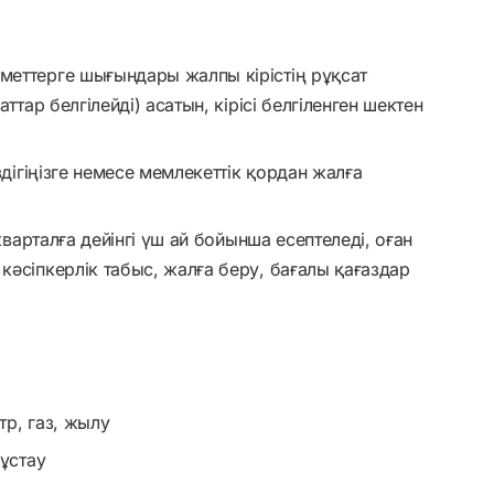
меттерге шығындары жалпы кірістің рұқсат
ттар белгілейді) асатын, кірісі белгіленген шектен
здігіңізге немесе мемлекеттік қордан жалға
 кварталға дейінгі үш ай бойынша есептеледі, оған
кәсіпкерлік табыс, жалға беру, бағалы қағаздар
тр, газ, жылу
 ұстау