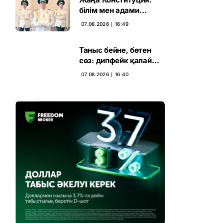
білім мен адами
капиталға салынған
07.08.2026 ∣ 16:49
стратегиялық негіз
Таныс бейне, бөтен
сөз: дипфейк қалай
жұмыс істейді
07.08.2026 ∣ 16:40