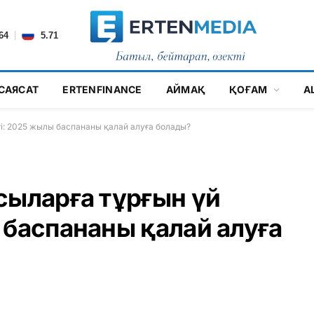
|
64
5.71
САЯСАТ
ERTENFINANCE
АЙМАҚ
ҚОҒАМ
А
гі: 2025 жылы баспананы қалай алуға болады?
сыларға тұрғын үй
 баспананы қалай алуға