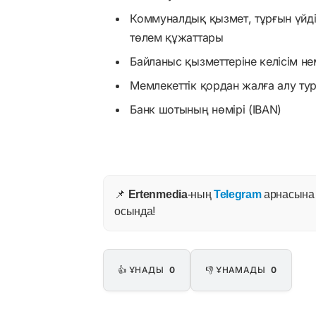
Коммуналдық қызмет, тұрғын үйді
төлем құжаттары
Байланыс қызметтеріне келісім н
Мемлекеттік қордан жалға алу ту
Банк шотының нөмірі (IBAN)
📌
Ertenmedia
-ның
Telegram
арнасына ж
осында!
👍 ҰНАДЫ
0
👎 ҰНАМАДЫ
0