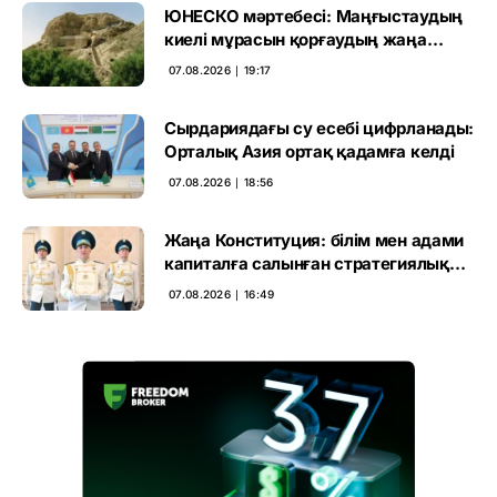
ЮНЕСКО мәртебесі: Маңғыстаудың
киелі мұрасын қорғаудың жаңа
кезеңі басталды
07.08.2026 ∣ 19:17
Сырдариядағы су есебі цифрланады:
Орталық Азия ортақ қадамға келді
07.08.2026 ∣ 18:56
Жаңа Конституция: білім мен адами
капиталға салынған стратегиялық
негіз
07.08.2026 ∣ 16:49