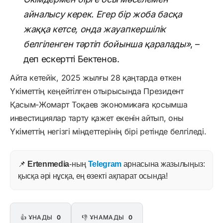
айналысу керек. Егер бір жоба басқа
жаққа кетсе, онда жауапкершілік
белгіленген тәртіп бойынша қаралады»
, –
деп ескертті Бектенов.
Айта кетейік, 2025 жылғы 28 қаңтарда өткен
Үкіметтің кеңейтілген отырысында Президент
Қасым-Жомарт Тоқаев экономикаға қосымша
инвестициялар тарту қажет екенін айтып, оны
Үкіметтің негізгі міндеттерінің бірі ретінде белгіледі.
📌
Ertenmedia
-ның
Telegram
арнасына жазылыңыз:
қысқа әрі нұсқа, ең өзекті ақпарат осында!
👍 ҰНАДЫ
0
👎 ҰНАМАДЫ
0