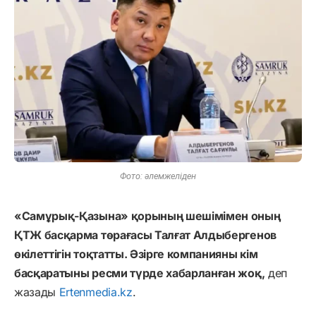
Фото: әлемжеліден
«Самұрық-Қазына» қорының шешімімен оның
ҚТЖ басқарма төрағасы Талғат Алдыбергенов
өкілеттігін тоқтатты. Әзірге компанияны кім
басқаратыны ресми түрде хабарланған жоқ,
деп
жазады
Ertenmedia.kz
.