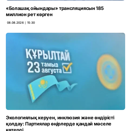
«Болашақ ойындары» трансляциясын 185
миллион рет көрген
08.08.2026 ∣ 15:30
Экологиялық керуен, инклюзия және өндірісті
қолдау: Партиялар өңірлерде қандай мәселе
көтерді