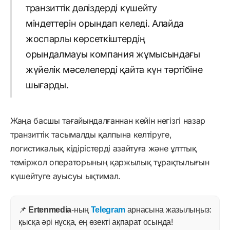
транзиттік дәліздерді күшейту
міндеттерін орындап келеді. Алайда
жоспарлы көрсеткіштердің
орындалмауы компания жұмысындағы
жүйелік мәселелерді қайта күн тәртібіне
шығарды.
Жаңа басшы тағайындалғаннан кейін негізгі назар
транзиттік тасымалды қалпына келтіруге,
логистикалық кідірістерді азайтуға және ұлттық
теміржол операторының қаржылық тұрақтылығын
күшейтуге ауысуы ықтимал.
📌
Ertenmedia
-ның
Telegram
арнасына жазылыңыз:
қысқа әрі нұсқа, ең өзекті ақпарат осында!