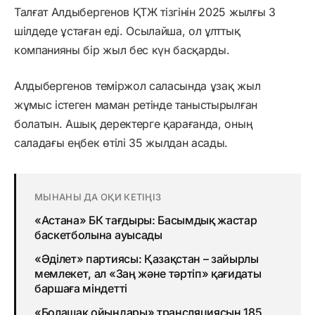
Талғат Алдыбергенов ҚТЖ тізгінін 2025 жылғы 3
шілдеде ұстаған еді. Осылайша, ол ұлттық
компанияны бір жыл бес күн басқарды.
Алдыбергенов теміржол саласында ұзақ жыл
жұмыс істеген маман ретінде таныстырылған
болатын. Ашық деректерге қарағанда, оның
саладағы еңбек өтілі 35 жылдан асады.
МЫНАНЫ ДА ОҚИ КЕТІҢІЗ
«Астана» БК тағдыры: Басымдық жастар
баскетболына ауысады
«Әділет» партиясы: Қазақстан – зайырлы
мемлекет, ал «Заң және тәртіп» қағидаты
баршаға міндетті
«Болашақ ойындары» трансляциясын 185