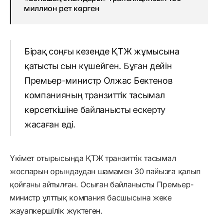
миллион рет көрген
Бірақ соңғы кезеңде ҚТЖ жұмысына
қатысты сын күшейген. Бұған дейін
Премьер-министр Олжас Бектенов
компанияның транзиттік тасымал
көрсеткішіне байланысты ескерту
жасаған еді.
Үкімет отырысында ҚТЖ транзиттік тасымал
жоспарын орындаудан шамамен 30 пайызға қалып
қойғаны айтылған. Осыған байланысты Премьер-
министр ұлттық компания басшысына жеке
жауапкершілік жүктеген.