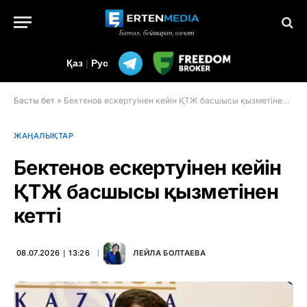
Қаз
|
Рус
Басты бет
»
Бектенов ескертуінен кейін ҚТЖ басшысы қызметінен кетті
ЖАҢАЛЫҚТАР
Бектенов ескертуінен кейін
ҚТЖ басшысы қызметінен
кетті
08.07.2026 ∣ 13:26
ЛЕЙЛА БОЛТАЕВА