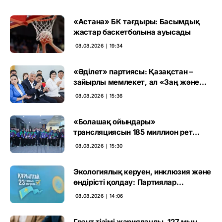
«Астана» БК тағдыры: Басымдық
жастар баскетболына ауысады
08.08.2026 ∣ 19:34
«Әділет» партиясы: Қазақстан –
зайырлы мемлекет, ал «Заң және
тәртіп» қағидаты баршаға міндетті
08.08.2026 ∣ 15:36
«Болашақ ойындары»
трансляциясын 185 миллион рет
көрген
08.08.2026 ∣ 15:30
Экологиялық керуен, инклюзия және
өндірісті қолдау: Партиялар
өңірлерде қандай мәселе көтерді
08.08.2026 ∣ 14:06
Грант тізімі жарияланды. 127 мың