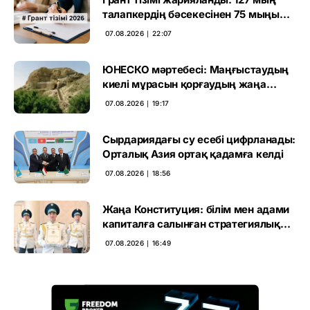
талапкердің бәсекесінен 75 мыңы
өтті
07.08.2026 ∣ 22:07
ЮНЕСКО мәртебесі: Маңғыстаудың
киелі мұрасын қорғаудың жаңа
кезеңі басталды
07.08.2026 ∣ 19:17
Сырдариядағы су есебі цифрланады:
Орталық Азия ортақ қадамға келді
07.08.2026 ∣ 18:56
Жаңа Конституция: білім мен адами
капиталға салынған стратегиялық
негіз
07.08.2026 ∣ 16:49