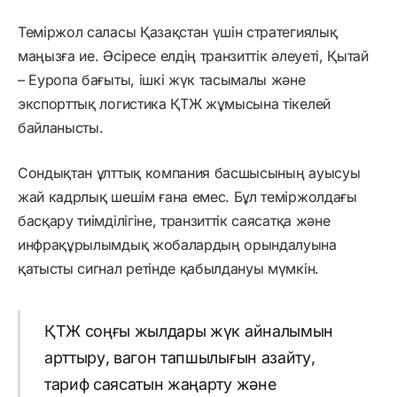
Теміржол саласы Қазақстан үшін стратегиялық
маңызға ие. Әсіресе елдің транзиттік әлеуеті, Қытай
– Еуропа бағыты, ішкі жүк тасымалы және
экспорттық логистика ҚТЖ жұмысына тікелей
байланысты.
Сондықтан ұлттық компания басшысының ауысуы
жай кадрлық шешім ғана емес. Бұл теміржолдағы
басқару тиімділігіне, транзиттік саясатқа және
инфрақұрылымдық жобалардың орындалуына
қатысты сигнал ретінде қабылдануы мүмкін.
ҚТЖ соңғы жылдары жүк айналымын
арттыру, вагон тапшылығын азайту,
тариф саясатын жаңарту және