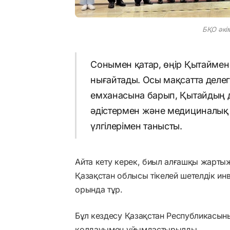
БҚО әкім
Сонымен қатар, өңір Қытайме
нығайтады. Осы мақсатта делег
емханасына барып, Қытайдың д
әдістермен және медициналық 
үлгілерімен танысты.
Айта кету керек, биыл алғашқы жар
Қазақстан облысы тікелей шетелдік ин
орында тұр.
Бұл кездесу Қазақстан Республикасын
қолдауымен ұйымдастырылды.