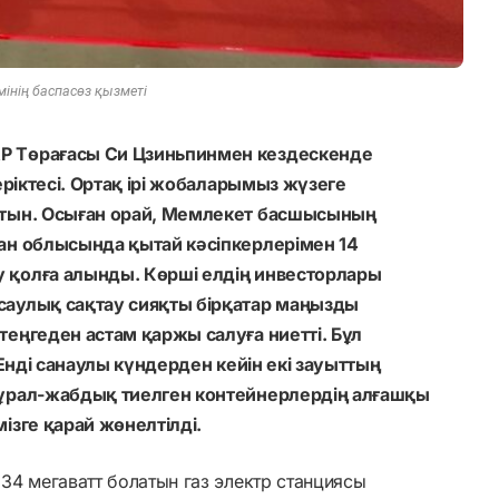
мінің баспасөз қызметі
Р Төрағасы Си Цзиньпинмен кездескенде
еріктесі. Ортақ ірі жобаларымыз жүзеге
атын. Осыған орай, Мемлекет басшысының
ан облысында қытай кәсіпкерлерімен 14
 қолға алынды. Көрші елдің инвесторлары
саулық сақтау сияқты бірқатар маңызды
еңгеден астам қаржы салуға ниетті. Бұл
 Енді санаулы күндерден кейін екі зауыттың
құрал-жабдық тиелген контейнерлердің алғашқы
ізге қарай жөнелтілді.
34 мегаватт болатын газ электр станциясы