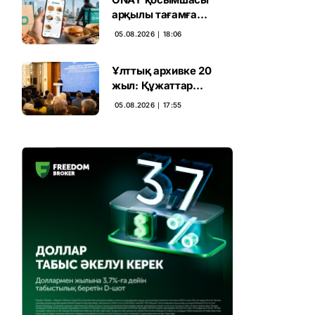
арқылы тағамға
тапсырыс беруге
05.08.2026 ∣ 18:06
болады
Ұлттық архивке 20
жыл: Құжаттар
тарихы цифрлық
05.08.2026 ∣ 17:55
дәуірге көшті