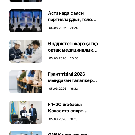
дауыс беру нәтижесі
жарияланды
Астанада саяси
партиялардың теле
дебаты басталды
05.08.2026 ∣ 21:25
Өндірістегі жарақатқа
ортақ медициналық
талап енгізілмек
05.08.2026 ∣ 20:36
Грант тізімі 2026:
мыңдаған талапкердің
тағдыры 10 тамызға
05.08.2026 ∣ 18:32
дейін белгілі болады
F1H2O жобасы:
Қонаевта спорт
катерлерін шығаратын
05.08.2026 ∣ 18:15
зауыт ашылмақ
ONAY қосымшасы