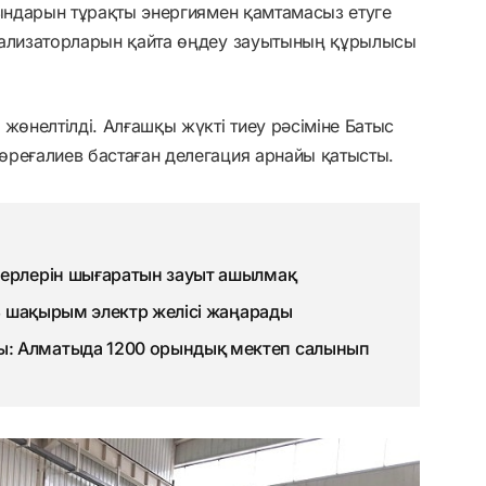
рындарын тұрақты энергиямен қамтамасыз етуге
тализаторларын қайта өңдеу зауытының құрылысы
жөнелтілді. Алғашқы жүкті тиеу рәсіміне Батыс
өреғалиев бастаған делегация арнайы қатысты.
терлерін шығаратын зауыт ашылмақ
93 шақырым электр желісі жаңарады
: Алматыда 1200 орындық мектеп салынып