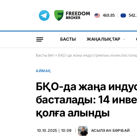
|
469.85
542.
БАСТЫ
ЖАҢАЛЫҚТАР
Басты бет
»
БҚО-да жаңа индустриялық кезең басталад
АЙМАҚ
БҚО-да жаңа инду
басталады: 14 инв
қолға алынды
10.10.2025 ∣ 10:09
АСЫЛХАН БӨРІБАЙ