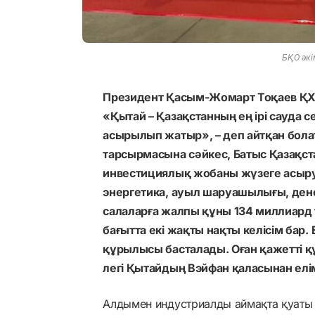
БҚО әкі
Президент Қасым-Жомарт Тоқаев ҚХ
«Қытай – Қазақстанның ең ірі сауда с
асырылып жатыр», – деп айтқан бол
тарсырмасына сәйкес, Батыс Қазақст
инвестициялық жобаны жүзеге асыру
энергетика, ауыл шаруашылығы, ден
салаларға жалпы құны 134 миллиард т
бағытта екі жақты нақты келісім бар.
құрылысы басталады. Оған қажетті 
легі Қытайдың Вэйфан қаласынан елім
Алдымен индустриалды аймақта қуаты 