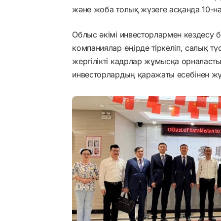
және жоба толық жүзеге асқанда 10-н
Облыс әкімі инвесторлармен кездесу б
компаниялар өңірде тіркеліп, салық түс
жергілікті кадрлар жұмысқа орналас
инвесторлардың қаражаты есебінен жүрг