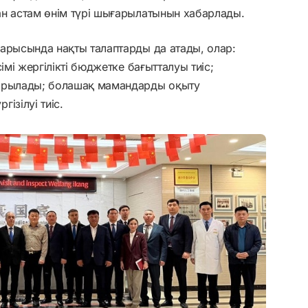
ан астам өнім түрі шығарылатынын хабарлады.
арысында нақты талаптарды да атады, олар:
імі жергілікті бюджетке бағытталуы тиіс;
тырылады; болашақ мамандарды оқыту
ізілуі тиіс.