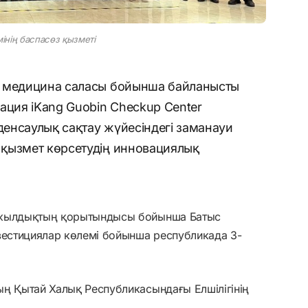
інің баспасөз қызметі
н медицина саласы бойынша байланысты
ация iKang Guobin Checkup Center
енсаулық сақтау жүйесіндегі заманауи
қызмет көрсетудің инновациялық
тыжылдықтың қорытындысы бойынша Батыс
вестициялар көлемі бойынша республикада 3-
ың Қытай Халық Республикасындағы Елшілігінің