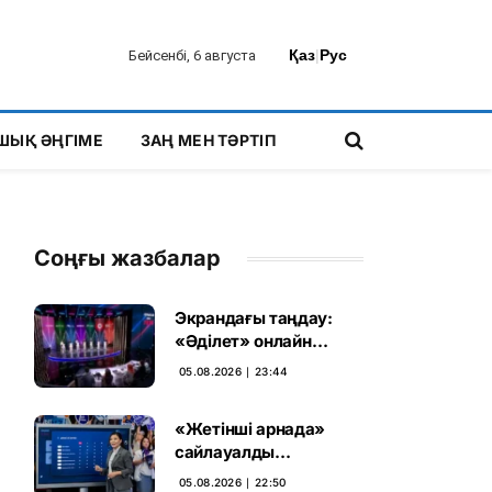
Қаз
|
Рус
Бейсенбі, 6 августа
ШЫҚ ӘҢГІМЕ
ЗАҢ МЕН ТӘРТІП
Соңғы жазбалар
Экрандағы таңдау:
«Әділет» онлайн
дауыс беруде алға
05.08.2026 ∣ 23:44
шықты
«Жетінші арнада»
сайлауалды
теледебаттың аралық
05.08.2026 ∣ 22:50