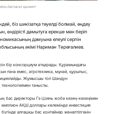
інің баспасөз қызметі
дей, біз шикізатқа тәуелді болмай, өңдеу
н, өндірісті дамытуға ерекше мән беріп
ономикасының дамуына елеулі серпін
н облысының әкімі Нариман Төреғалиев.
рін бір консорциум атқарады. Құрамындағы
сын ғана емес, агротехника, мұнай, құрылыс,
стициялайды. Жұмысшы топ Шандун
 технологиямен танысты.
ң бас директоры Гэ Цзянь жоба кезең-кезеңімен
0 миллион АҚШ доллары көлемінде инвестиция
 бүгінде алғашқы бес контейнер жөнелтілгенін