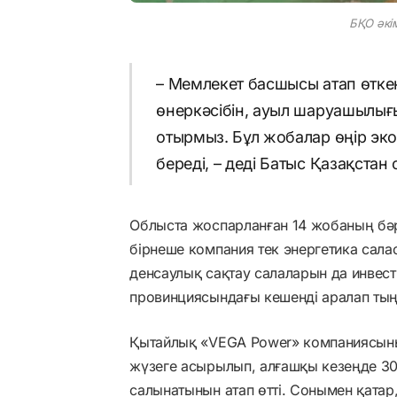
БҚО әкім
– Мемлекет басшысы атап өткен
өнеркәсібін, ауыл шаруашылығы
отырмыз. Бұл жобалар өңір эк
береді, – деді Батыс Қазақста
Облыста жоспарланған 14 жобаның бә
бірнеше компания тек энергетика сала
денсаулық сақтау салаларын да инве
провинциясындағы кешенді аралап тың
Қытайлық «VEGA Power» компаниясыны
жүзеге асырылып, алғашқы кезеңде 3
салынатынын атап өтті. Сонымен қатар,