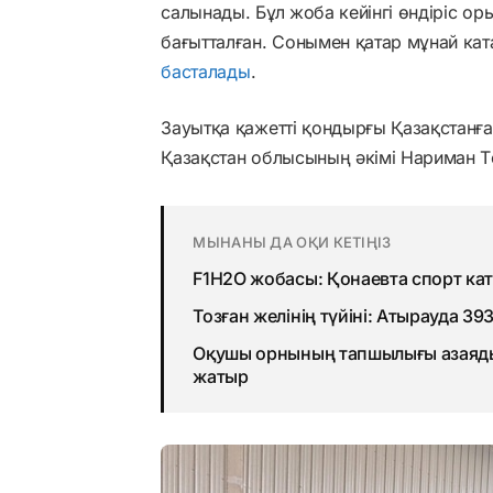
салынады. Бұл жоба кейінгі өндіріс о
бағытталған. Сонымен қатар мұнай ка
басталады
.
Зауытқа қажетті қондырғы Қазақстанға 
Қазақстан облысының әкімі Нариман Т
МЫНАНЫ ДА ОҚИ КЕТІҢІЗ
F1H2O жобасы: Қонаевта спорт ка
Тозған желінің түйіні: Атырауда 3
Оқушы орнының тапшылығы азаяды
жатыр