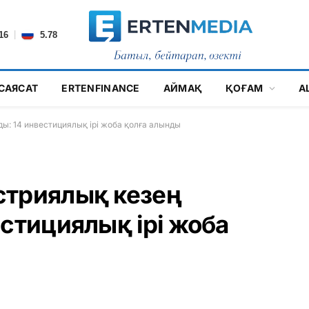
|
16
5.78
САЯСАТ
ERTENFINANCE
АЙМАҚ
ҚОҒАМ
А
ы: 14 инвестициялық ірі жоба қолға алынды
стриялық кезең
естициялық ірі жоба