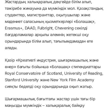
Жастардың халықаралық деңгейде білім алып,
тәжірибе жинауына да мүмкіндік мол. Қазақстандық
студенттер, магистранттар, оқытушылар және
мәдениет саласының қызметкерлері «Болашақ»,
Erasmus+, DAAD, Fulbright, Chevening секілді
бағдарламалар арқылы әлемнің жетекші оқу
орындарында білім алып, тағылымдамадан өте
алады.
Қазір «Креативті индустрия, шығармашылық және
өнер» бағыты бойынша «Болашақ» стипендиаттары
Royal Conservatoire of Scotland, University of Reading,
Stanford University және New York Film Academy
сияқты беделді оқу орындарында оқып жатыр.
Шығармашылық бағыттағы жастар үшін тағы бір
маңызды мүмкіндік – халықаралық байқау