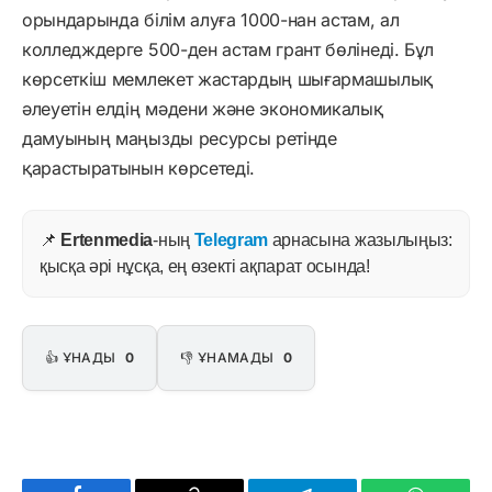
орындарында білім алуға 1000-нан астам, ал
колледждерге 500-ден астам грант бөлінеді. Бұл
көрсеткіш мемлекет жастардың шығармашылық
әлеуетін елдің мәдени және экономикалық
дамуының маңызды ресурсы ретінде
қарастыратынын көрсетеді.
📌
Ertenmedia
-ның
Telegram
арнасына жазылыңыз:
қысқа әрі нұсқа, ең өзекті ақпарат осында!
👍 ҰНАДЫ
0
👎 ҰНАМАДЫ
0