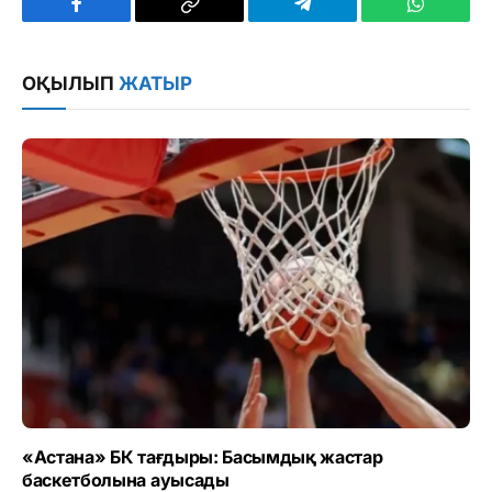
Facebook
Copy
Telegram
WhatsAp
Link
ОҚЫЛЫП
ЖАТЫР
«Астана» БК тағдыры: Басымдық жастар
баскетболына ауысады