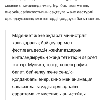
сыйлығы тағайындалмақ. Бұл бастама ұлттық
өнердің сабақтастығын сақтауға және дәстүрлі
орындаушылық мектептерді қолдауға бағытталған.
Мәдениет және ақпарат министрлігі
халықаралық байқаулар мен
фестивальдердің жеңімпаздарын
ынталандырудың жаңа тетіктерін әзірлеп
жатыр. Музыка, театр, хореография,
балет, бейнелеу және сәндік-
қолданбалы өнер, кино мен анимация
саласындағы үздіктерді арнайы
сараптама комиссиясы анықтайды.