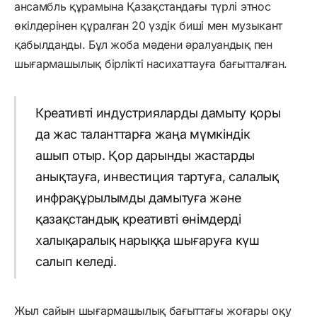
ансамбль құрамына Қазақстандағы түрлі этнос
өкілдерінен құралған 20 үздік биші мен музыкант
қабылданды. Бұл жоба мәдени әралуандық пен
шығармашылық бірлікті насихаттауға бағытталған.
Креативті индустрияларды дамыту қоры
да жас таланттарға жаңа мүмкіндік
ашып отыр. Қор дарынды жастарды
анықтауға, инвестиция тартуға, салалық
инфрақұрылымды дамытуға және
қазақстандық креативті өнімдерді
халықаралық нарыққа шығаруға күш
салып келеді.
Жыл сайын шығармашылық бағыттағы жоғары оқу