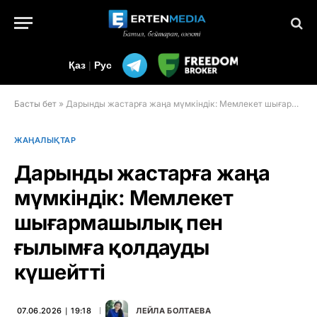
Қаз
|
Рус
Басты бет
»
Дарынды жастарға жаңа мүмкіндік: Мемлекет шығармашылық пен ғылымға қолдауды күшейтті
ЖАҢАЛЫҚТАР
Дарынды жастарға жаңа
мүмкіндік: Мемлекет
шығармашылық пен
ғылымға қолдауды
күшейтті
07.06.2026 ∣ 19:18
ЛЕЙЛА БОЛТАЕВА