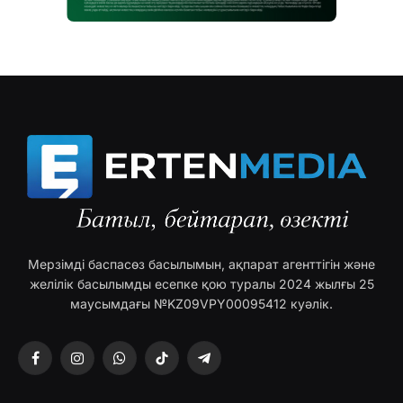
Мерзімді баспасөз басылымын, ақпарат агенттігін және
желілік басылымды есепке қою туралы 2024 жылғы 25
маусымдағы №KZ09VPY00095412 куәлік.
Facebook
Instagram
WhatsApp
TikTok
Telegram