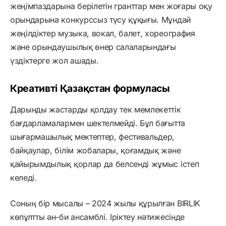
жеңімпаздарына берілетін гранттар мен жоғары оқу
орындарына конкурссыз түсу құқығы. Мұндай
жеңілдіктер музыка, вокал, балет, хореография
және орындаушылық өнер салаларындағы
үздіктерге жол ашады.
Креативті Қазақстан формуласы
Дарынды жастарды қолдау тек мемлекеттік
бағдарламалармен шектелмейді. Бұл бағытта
шығармашылық мектептер, фестивальдер,
байқаулар, білім жобалары, қоғамдық және
қайырымдылық қорлар да белсенді жұмыс істеп
келеді.
Соның бір мысалы – 2024 жылы құрылған BIRLIK
көпұлтты ән-би ансамблі. Іріктеу нәтижесінде