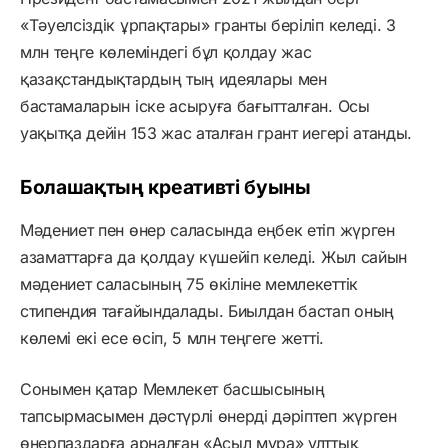
«Тәуелсіздік ұрпақтары» гранты беріліп келеді. 3
млн теңге көлеміндегі бұл қолдау жас
қазақстандықтардың тың идеялары мен
бастамаларын іске асыруға бағытталған. Осы
уақытқа дейін 153 жас аталған грант иегері атанды.
Болашақтың креативті буыны
Мәдениет пен өнер саласында еңбек етіп жүрген
азаматтарға да қолдау күшейіп келеді. Жыл сайын
мәдениет саласының 75 өкіліне мемлекеттік
стипендия тағайындалады. Биылдан бастап оның
көлемі екі есе өсіп, 5 млн теңгеге жетті.
Сонымен қатар Мемлекет басшысының
тапсырмасымен дәстүрлі өнерді дәріптеп жүрген
өнерпаздарға арналған «Асыл мұра» ұлттық