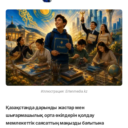
Иллюстрация: Ertenmedia.kz
Қазақстанда дарынды жастар мен
шығармашылық орта өкілдерін қолдау
мемлекеттік саясаттың маңызды бағытына