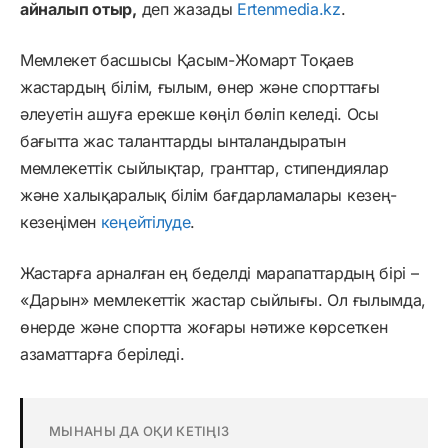
айналып отыр,
деп жазады
Ertenmedia.kz
.
Мемлекет басшысы Қасым-Жомарт Тоқаев
жастардың білім, ғылым, өнер және спорттағы
әлеуетін ашуға ерекше көңіл бөліп келеді. Осы
бағытта жас таланттарды ынталандыратын
мемлекеттік сыйлықтар, гранттар, стипендиялар
және халықаралық білім бағдарламалары кезең-
кезеңімен
кеңейтілуде
.
Жастарға арналған ең беделді марапаттардың бірі –
«Дарын» мемлекеттік жастар сыйлығы. Ол ғылымда,
өнерде және спортта жоғары нәтиже көрсеткен
азаматтарға беріледі.
МЫНАНЫ ДА ОҚИ КЕТІҢІЗ