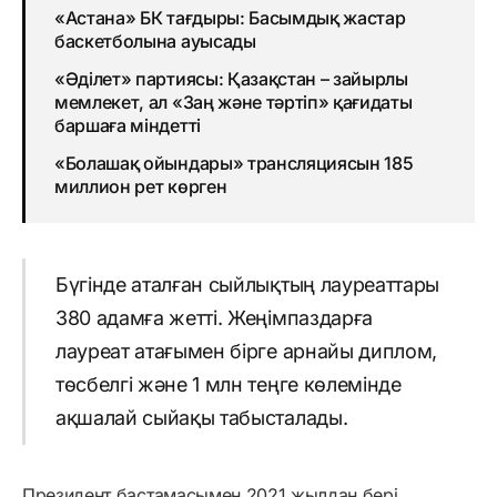
«Астана» БК тағдыры: Басымдық жастар
баскетболына ауысады
«Әділет» партиясы: Қазақстан – зайырлы
мемлекет, ал «Заң және тәртіп» қағидаты
баршаға міндетті
«Болашақ ойындары» трансляциясын 185
миллион рет көрген
Бүгінде аталған сыйлықтың лауреаттары
380 адамға жетті. Жеңімпаздарға
лауреат атағымен бірге арнайы диплом,
төсбелгі және 1 млн теңге көлемінде
ақшалай сыйақы табысталады.
Президент бастамасымен 2021 жылдан бері