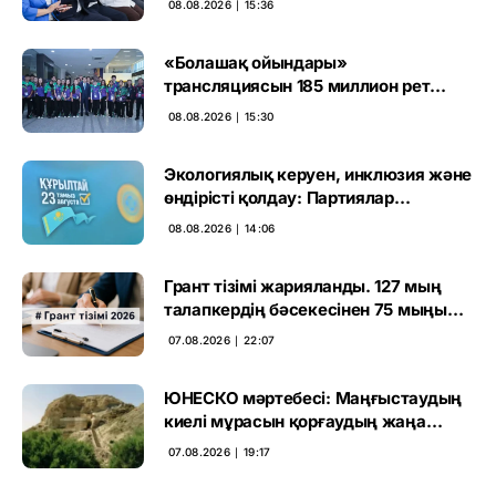
08.08.2026 ∣ 15:36
«Болашақ ойындары»
трансляциясын 185 миллион рет
көрген
08.08.2026 ∣ 15:30
Экологиялық керуен, инклюзия және
өндірісті қолдау: Партиялар
өңірлерде қандай мәселе көтерді
08.08.2026 ∣ 14:06
Грант тізімі жарияланды. 127 мың
талапкердің бәсекесінен 75 мыңы
өтті
07.08.2026 ∣ 22:07
ЮНЕСКО мәртебесі: Маңғыстаудың
киелі мұрасын қорғаудың жаңа
кезеңі басталды
07.08.2026 ∣ 19:17