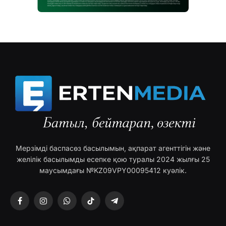
Мерзімді баспасөз басылымын, ақпарат агенттігін және
желілік басылымды есепке қою туралы 2024 жылғы 25
маусымдағы №KZ09VPY00095412 куәлік.
Facebook
Instagram
WhatsApp
TikTok
Telegram