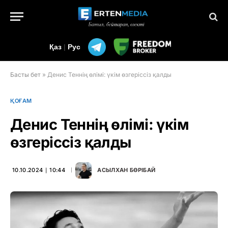
Қаз
|
Рус
Басты бет
»
Денис Теннің өлімі: үкім өзгеріссіз қалды
ҚОҒАМ
Денис Теннің өлімі: үкім
өзгеріссіз қалды
10.10.2024 ∣ 10:44
АСЫЛХАН БӨРІБАЙ