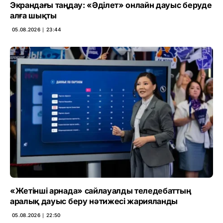
Экрандағы таңдау: «Әділет» онлайн дауыс беруде
алға шықты
05.08.2026 ∣ 23:44
«Жетінші арнада» сайлауалды теледебаттың
аралық дауыс беру нәтижесі жарияланды
05.08.2026 ∣ 22:50