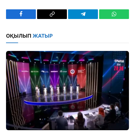
Facebook
Copy
Telegram
WhatsAp
Link
ОҚЫЛЫП
ЖАТЫР