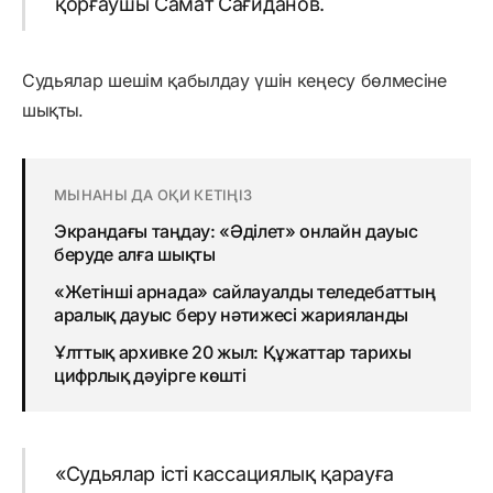
қорғаушы
Самат
Сағиданов
.
Судьялар
шешім
қабылдау
үшін
кеңесу
бөлмесіне
шықты
.
МЫНАНЫ ДА ОҚИ КЕТІҢІЗ
Экрандағы таңдау: «Әділет» онлайн дауыс
беруде алға шықты
«Жетінші арнада» сайлауалды теледебаттың
аралық дауыс беру нәтижесі жарияланды
Ұлттық архивке 20 жыл: Құжаттар тарихы
цифрлық дәуірге көшті
«
Судьялар
істі
кассациялық
қарауға