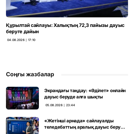
Құрылтай сайлауы: Халықтың 72,3 пайызы дауыс
беруге дайын
04.08.2026 ∣ 17:10
Соңғы жазбалар
Экрандағы таңдау: «Әділет» онлайн
дауыс беруде алға шықты
05.08.2026 ∣ 23:44
«Жетінші арнада» сайлауалды
теледебаттың аралық дауыс беру
нәтижесі жарияланды