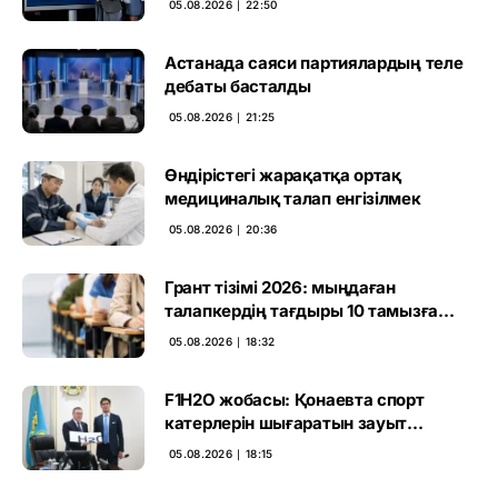
05.08.2026 ∣ 22:50
Астанада саяси партиялардың теле
дебаты басталды
05.08.2026 ∣ 21:25
Өндірістегі жарақатқа ортақ
медициналық талап енгізілмек
05.08.2026 ∣ 20:36
Грант тізімі 2026: мыңдаған
талапкердің тағдыры 10 тамызға
дейін белгілі болады
05.08.2026 ∣ 18:32
F1H2O жобасы: Қонаевта спорт
катерлерін шығаратын зауыт
ашылмақ
05.08.2026 ∣ 18:15