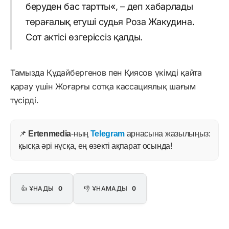
беруден
бас
тартты
«
,
–
деп
хабарлады
төрағалық
етуші
судья
Роза
Жакудина
.
Сот
актісі
өзгеріссіз
қалды
.
Тамызда
Құдайбергенов
пен
Қиясов
үкімді
қайта
қарау
үшін
Жоғарғы
сотқа
кассациялық
шағым
түсірді
.
📌
Ertenmedia
-ның
Telegram
арнасына жазылыңыз:
қысқа әрі нұсқа, ең өзекті ақпарат осында!
👍 ҰНАДЫ
0
👎 ҰНАМАДЫ
0