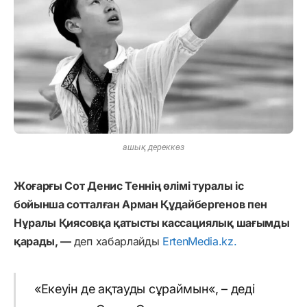
ашық дереккөз
Жоғарғы
Сот
Денис
Теннің өлімі туралы іс
бойынша
сотталған
Арман
Құдайбергенов
пен
Нұралы
Қиясовқа қатысты
кассациялық
шағымды
қарады, —
деп хабарлайды
ErtenMedia.kz.
«
Екеуін
де
ақтауды
сұраймын
«
,
–
деді