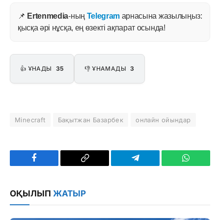
📌
Ertenmedia
-ның
Telegram
арнасына жазылыңыз:
қысқа әрі нұсқа, ең өзекті ақпарат осында!
👍 ҰНАДЫ
35
👎 ҰНАМАДЫ
3
Minecraft
Бақытжан Базарбек
онлайн ойындар
Facebook
Copy
Telegram
WhatsAp
Link
ОҚЫЛЫП
ЖАТЫР