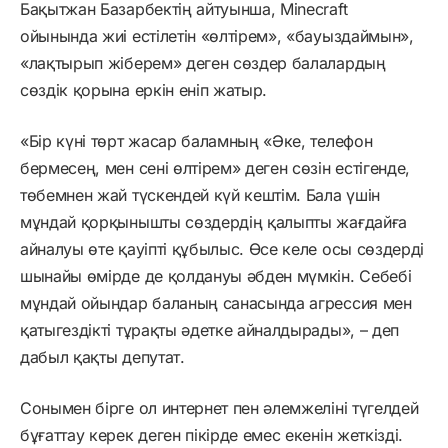
Бақытжан Базарбектің айтуынша, Minecraft
ойынында жиі естілетін «өлтірем», «бауыздаймын»,
«лақтырып жіберем» деген сөздер балалардың
сөздік қорына еркін еніп жатыр.
«Бір күні төрт жасар баламның «Әке, телефон
бермесең, мен сені өлтірем» деген сөзін естігенде,
төбемнен жай түскендей күй кештім. Бала үшін
мұндай қорқынышты сөздердің қалыпты жағдайға
айналуы өте қауіпті құбылыс. Өсе келе осы сөздерді
шынайы өмірде де қолдануы әбден мүмкін. Себебі
мұндай ойындар баланың санасында агрессия мен
қатыгездікті тұрақты әдетке айналдырады», – деп
дабыл қақты депутат.
Сонымен бірге ол интернет пен әлемжеліні түгелдей
бұғаттау керек деген пікірде емес екенін жеткізді.