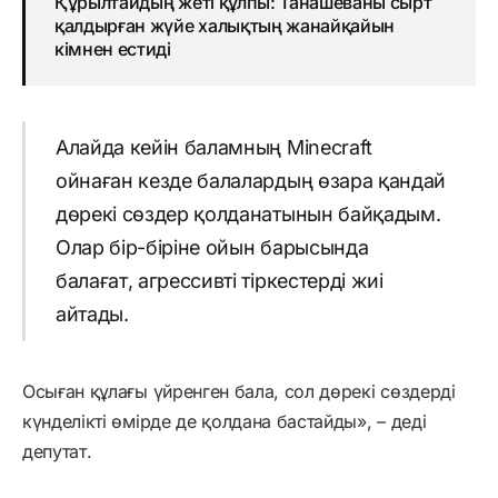
Құрылтайдың жеті құлпы: Танашеваны сырт
қалдырған жүйе халықтың жанайқайын
кімнен естиді
Алайда кейін баламның Minecraft
ойнаған кезде балалардың өзара қандай
дөрекі сөздер қолданатынын байқадым.
Олар бір-біріне ойын барысында
балағат, агрессивті тіркестерді жиі
айтады.
Осыған құлағы үйренген бала, сол дөрекі сөздерді
күнделікті өмірде де қолдана бастайды», – деді
депутат.