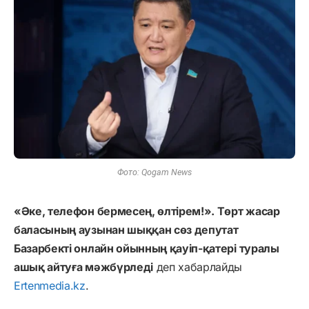
Фото: Qogam News
«Әке, телефон бермесең, өлтірем!». Төрт жасар
баласының аузынан шыққан сөз депутат
Базарбекті онлайн ойынның қауіп-қатері туралы
ашық айтуға мәжбүрледі
деп хабарлайды
Ertenmedia.kz
.