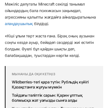
Мәжіліс депутаты Minecraft секілді танымал
ойындардың бала психикасын зақымдап,
агрессияны қалыпты жағдайға айналдыратынына
алаңдаушылық
білдірді.
«Кіші ұлым төрт жаста ғана. Бірақ оның аузынан
соңғы кезде ауыр, бейәдеп сөздерді жиі еститін
болдым. Әуелі бұл қайдан шықты деп,
балабақшадан, туыстардан көргім келді.
МЫНАНЫ ДА ОҚИ КЕТІҢІЗ
Wildberries-тегі қара түтін: Рубльдің күйігі
Қазақстанға жұғуы мүмкін
Тойдағы тәліптік сарын: Қарин ұлттық
болмысқа жат уағызды сынға алды