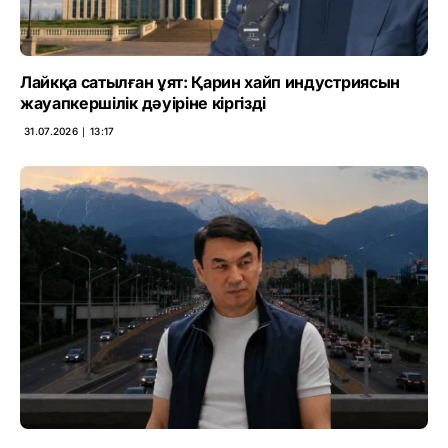
Лайкқа сатылған ұят: Қарин хайп индустриясын
жауапкершілік дәуіріне кіргізді
31.07.2026 ∣ 13:17