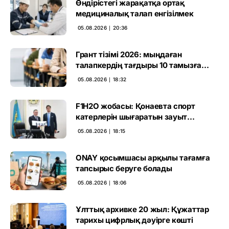
Өндірістегі жарақатқа ортақ
медициналық талап енгізілмек
05.08.2026 ∣ 20:36
Грант тізімі 2026: мыңдаған
талапкердің тағдыры 10 тамызға
дейін белгілі болады
05.08.2026 ∣ 18:32
F1H2O жобасы: Қонаевта спорт
катерлерін шығаратын зауыт
ашылмақ
05.08.2026 ∣ 18:15
ONAY қосымшасы арқылы тағамға
тапсырыс беруге болады
05.08.2026 ∣ 18:06
Ұлттық архивке 20 жыл: Құжаттар
тарихы цифрлық дәуірге көшті