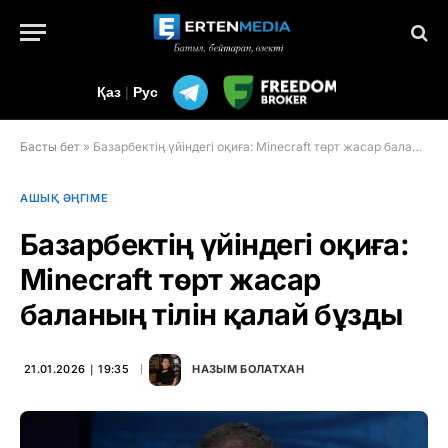
Қаз
|
Рус
Басты бет
»
Базарбектің үйіндегі оқиға: Minecraft төрт жасар баланың тілін қалай бұзды
АШЫҚ ӘҢГІМЕ
Базарбектің үйіндегі оқиға:
Minecraft төрт жасар
баланың тілін қалай бұзды
21.01.2026 ∣ 19:35
НАЗЫМ БОЛАТХАН