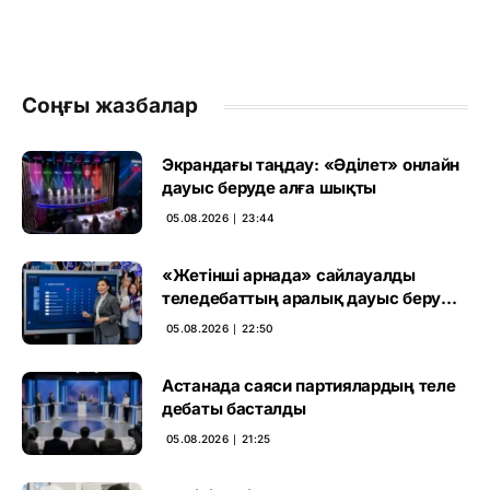
Соңғы жазбалар
Экрандағы таңдау: «Әділет» онлайн
дауыс беруде алға шықты
05.08.2026 ∣ 23:44
«Жетінші арнада» сайлауалды
теледебаттың аралық дауыс беру
нәтижесі жарияланды
05.08.2026 ∣ 22:50
Астанада саяси партиялардың теле
дебаты басталды
05.08.2026 ∣ 21:25