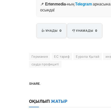
📌
Ertenmedia
-ның
Telegram
арнасына ж
осында!
👍 ҰНАДЫ
0
👎 ҰНАМАДЫ
0
Германия
ЕС тариф
Еуропа Қытай
ин
сауда профициті
SHARE.
ОҚЫЛЫП
ЖАТЫР