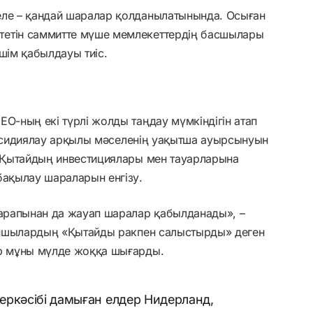
еле – қандай шаралар қолданылатынында. Осыған
тетін саммитте мүше мемлекеттердің басшылары
шім қабылдауы тиіс.
ЕО-ның екі түрлі жолды таңдау мүмкіндігін атап
 субсидиялау арқылы мәселенің уақытша ауырсынуын
и Қытайдың инвестициялары мен тауарларына
бақылау шараларын енгізу.
тарапынан да жауап шаралар қабылданады», –
 сыншылардың «Қытайды ракпен салыстырды» деген
ер мұны мүлде жоққа шығарды.
еркәсібі дамыған елдер Нидерланд,