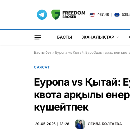
|
467.48
539.
БАСТЫ
ЖАҢАЛЫҚТАР
Басты бет
»
Еуропа vs Қытай: ЕуроОдақ тариф пен кво
САЯСАТ
Еуропа vs Қытай: 
квота арқылы өнер
күшейтпек
29.05.2026 ∣ 13:28
ЛЕЙЛА БОЛТАЕВА