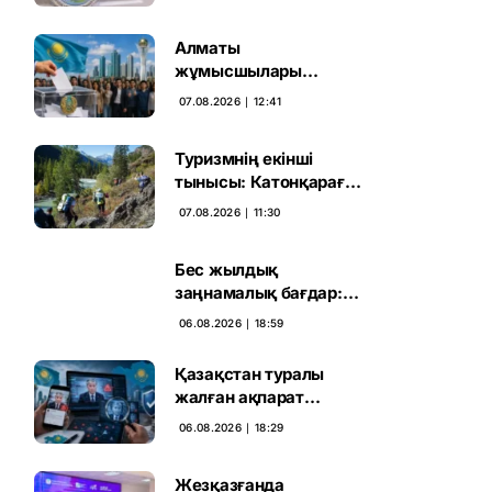
Алматы
жұмысшылары
Құрылтай сайлауына
07.08.2026 ∣ 12:41
үн қосты
Туризмнің екінші
тынысы: Катонқарағай
мен Марқакөлге
07.08.2026 ∣ 11:30
инвестиция не береді
Бес жылдық
заңнамалық бағдар:
Мелконян Құрылтай
06.08.2026 ∣ 18:59
сайлауының маңызын
бағалады
Қазақстан туралы
жалған ақпарат
таратқан дипфейктер
06.08.2026 ∣ 18:29
анықталды
Жезқазғанда