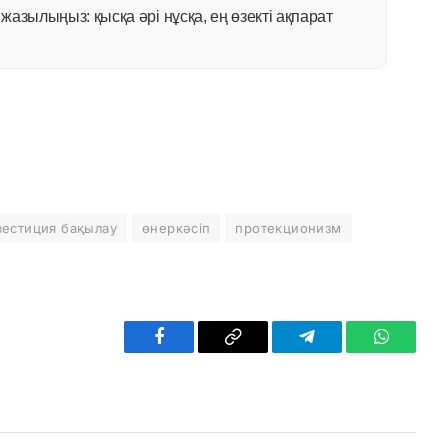
азылыңыз: қысқа әрі нұсқа, ең өзекті ақпарат
вестиция бақылау
өнеркәсіп
протекционизм
Facebook
Copy
Telegram
WhatsAp
Link