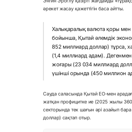
Энгин Эроглу қазіргі жағдайды «тұрақ
әрекет жасау қажеттігін баса айтты.
Халықаралық валюта қоры мен
бойынша, Қытай әлемдік эконо
852 миллиард доллар) тұрса, 
(1,4 миллиард адам). Дегенмен
жоғары (23 034 миллиард долл
үшінші орында (450 миллион а
Сауда саласында Қытай ЕО-мен арадағы
жатқан профицитке ие (2025 жылы 360
секторында тек шағын әрі азайып бара
доллар) сақтап отыр.