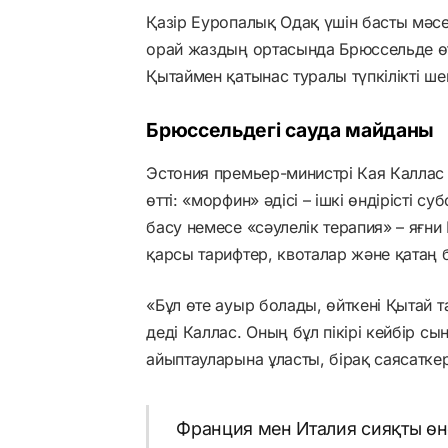
Қазір Еуропалық Одақ үшін басты мәс
орай жаздың ортасында Брюссельде ө
Қытаймен қатынас туралы түпкілікті ше
Брюссельдегі сауда майданы
Эстония премьер-министрі Кая Каллас 
өтті: «морфин» әдісі – ішкі өндірісті
басу немесе «сәулелік терапия» – яғн
қарсы тарифтер, квоталар және қатаң 
«Бұл өте ауыр болады, өйткені Қытай 
деді Каллас. Оның бұл пікірі кейбір
айыптауларына ұласты, бірақ саясатк
Франция мен Италия сияқты өн