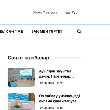
Қаз
|
Рус
Жұма, 7 августа
ШЫҚ ӘҢГІМЕ
ЗАҢ МЕН ТӘРТІП
Соңғы жазбалар
Ауылдан зауытқа
дейін: Партиялар
сайлаушымен бетпе-
07.08.2026 ∣ 16:12
бет кездесті
Өз сайлау учаскеңізді
онлайн қалай табуға
болады
07.08.2026 ∣ 16:05