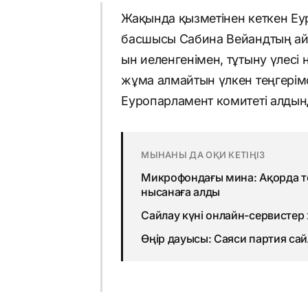
Жақында қызметінен кеткен Е
басшысы Сабина Вейандтың айт
ын иеленгенімен, тұтыну үлесі 
жұма алмайтын үлкен теңгерімс
Еуропарламент комитеті алдынд
МЫНАНЫ ДА ОҚИ КЕТІҢІЗ
Микрофондағы мина: Ақорда т
нысанаға алды
Сайлау күні онлайн-сервистер 
Өңір дауысы: Саяси партия сай