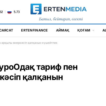
|
52
5.73
САЯСАТ
ERTENFINANCE
АЙМАҚ
ҚОҒАМ
А
та арқылы өнеркәсіп қалқанын күшейтпек
ЕуроОдақ тариф пен
кәсіп қалқанын