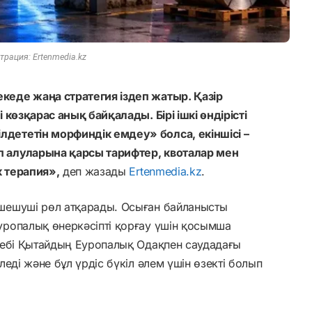
рация: Ertenmedia.kz
еде жаңа стратегия іздеп жатыр. Қазір
көзқарас анық байқалады. Бірі ішкі өндірісті
ететін морфиндік емдеу» болса, екіншісі –
 алуларына қарсы тарифтер, квоталар мен
 терапия»,
деп жазады
Ertenmedia.kz
.
шешуші рөл атқарады. Осыған байланысты
ропалық өнеркәсіпті қорғау үшін қосымша
бебі Қытайдың Еуропалық Одақпен саудадағы
еді және бұл үрдіс бүкіл әлем үшін өзекті болып