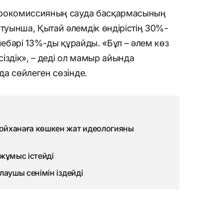
урокомиссияның сауда басқармасының
уынша, Қытай әлемдік өндірістің 30%-
небәрі 13%-ды құрайды. «Бұл – әлем көз
іздік», – деді ол мамыр айында
а сөйлеген сөзінде.
ойханаға көшкен жат идеологияны
жұмыс істейді
лаушы сенімін іздейді