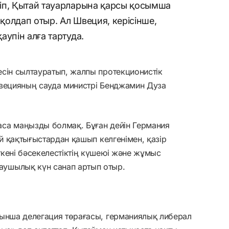
іп, Қытай тауарларына қарсы қосымша
 қолдап отыр. Ал Швеция, керісінше,
аупін алға тартуда.
сін сылтауратып, жалпы протекционистік
Швецияның сауда министрі Бенджамин Дуза
са маңызды болмақ. Бұған дейін Германия
ей қақтығыстардан қашып келгенімен, қазір
кені бәсекелестіктің күшеюі және жұмыс
ушылық күн санап артып отыр.
йынша делегация төрағасы, германиялық либерал