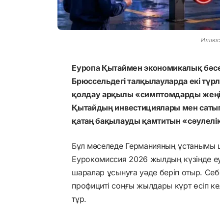
Иллюст
Еуропа Қытаймен экономикалық бәсек
Брюссельдегі талқылауларда екі түрлі 
қолдау арқылы «симптомдарды жеңілд
Қытайдың инвестициялары мен сатып
қатаң бақылауды қамтитын «сәулелік
Бұл мәселеде Германияның ұстанымы 
Еурокомиссия 2026 жылдың күзінде еу
шаралар ұсынуға уәде беріп отыр. Се
профициті соңғы жылдары күрт өсіп кел
тұр.