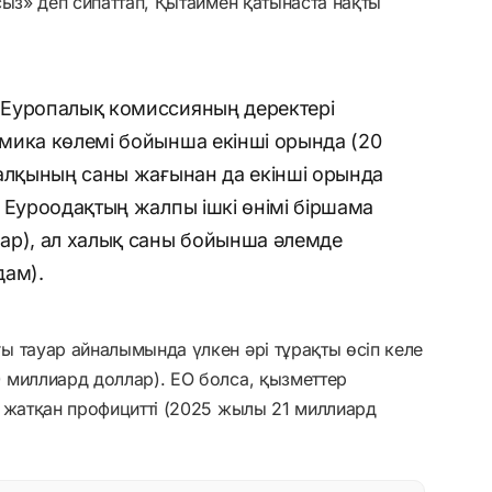
сыз» деп сипаттап, Қытаймен қатынаста нақты
 Еуропалық комиссияның деректері
мика көлемі бойынша екінші орында (20
халқының саны жағынан да екінші орында
 Еуроодақтың жалпы ішкі өнімі біршама
ар), ал халық саны бойынша әлемде
дам).
 тауар айналымында үлкен әрі тұрақты өсіп келе
 миллиард доллар). ЕО болса, қызметтер
 жатқан профицитті (2025 жылы 21 миллиард