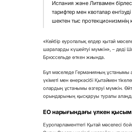
Испания және Литвамен бірлес
тарифтер мен квоталар енгізуді
шектен тыс протекционизмнің қ
«Кейбір еуропалық елдер қытай мәселе
шараларды күшейтуі мүмкін», – деді 
Брюссельде өткен жиында.
Бұл мәселеде Германияның ұстанымы а
үкіметі мен өнеркәсібі Қытаймен тікел
олардың ұстанымы өзгеруі мүмкін. Өйт
орындарының қысқаруы туралы алаңда
ЕО нарығындағы үлкен қысым
Еуропарламенттегі Қытай мәселесі бо