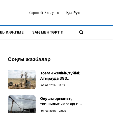
Қаз
|
Рус
Сәрсенбі, 5 августа
ШЫҚ ӘҢГІМЕ
ЗАҢ МЕН ТӘРТІП
Соңғы жазбалар
Тозған желінің түйіні:
Атырауда 393
шақырым электр
05.08.2026 ∣ 14:13
желісі жаңарады
Оқушы орнының
тапшылығы азаяды:
Алматыда 1200
04.08.2026 ∣ 22:06