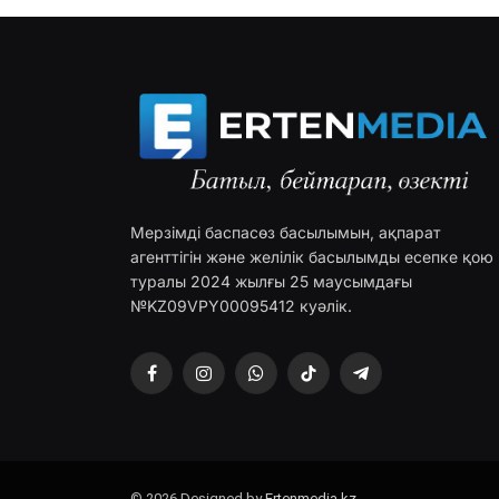
Мерзімді баспасөз басылымын, ақпарат
агенттігін және желілік басылымды есепке қою
туралы 2024 жылғы 25 маусымдағы
№KZ09VPY00095412 куәлік.
Facebook
Instagram
WhatsApp
TikTok
Telegram
© 2026 Designed by
Ertenmedia.kz
.