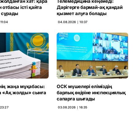
жолданған хат: қара
Телемедицина кеңейеді:
отбасы істі қайта
Дәрігерге бармай-ақ қандай
 сұрады
қызмет алуға болады
11:04
04.08.2026 ∣ 10:37
нің жаңа мұқабасы:
ОСК мүшелері еліміздің
ca «Ақ жолды» сынға
барлық өңіріне инспекциялық
сапарға шығады
 23:27
03.08.2026 ∣ 16:35