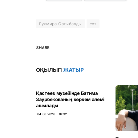
Гүлмира Сатыбалды
сот
SHARE.
ОҚЫЛЫП
ЖАТЫР
Қастеев музейінде Батима
Заурбекованың көркем әлемі
ашылады
04.08.2026 ∣ 16:32