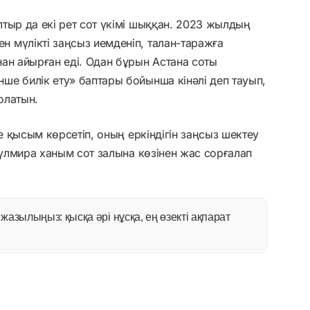
тыр да екі рет сот үкімі шыққан. 2023 жылдың
 мүлікті заңсыз иемденіп, талан-таражға
ан айырған еді. Одан бұрын Астана соты
е билік ету» баптары бойынша кінәлі деп тауып,
олатын.
ге қысым көрсетіп, оның еркіндігін заңсыз шектеу
Гүлмира ханым сот залына көзінен жас сорғалап
азылыңыз: қысқа әрі нұсқа, ең өзекті ақпарат