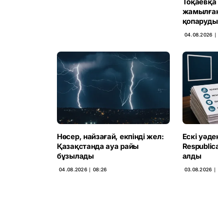
Тоқаевқа 
жамылған 
қопаруды
04.08.2026 ∣ 
Нөсер, найзағай, екпінді жел:
Ескі уәде
Қазақстанда ауа райы
Respubli
бұзылады
алды
04.08.2026 ∣ 08:26
03.08.2026 ∣