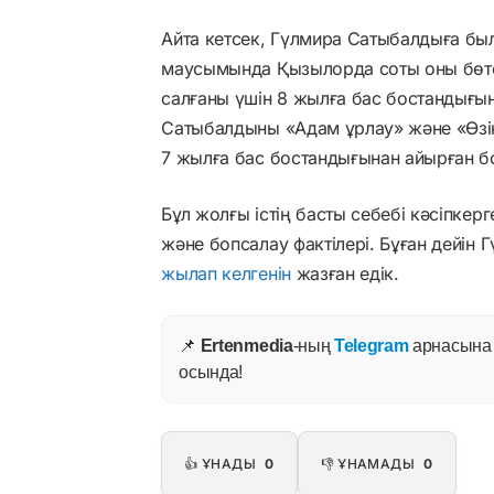
Айта кетсек, Гүлмира Сатыбалдыға был
маусымында Қызылорда соты оны бөтен
салғаны үшін 8 жылға бас бостандығын
Сатыбалдыны «Адам ұрлау» және «Өзінш
7 жылға бас бостандығынан айырған б
Бұл жолғы істің басты себебі кәсіпкер
және бопсалау фактілері. Бұған дейін 
жылап келгенін
жазған едік.
📌
Ertenmedia
-ның
Telegram
арнасына ж
осында!
👍 ҰНАДЫ
0
👎 ҰНАМАДЫ
0