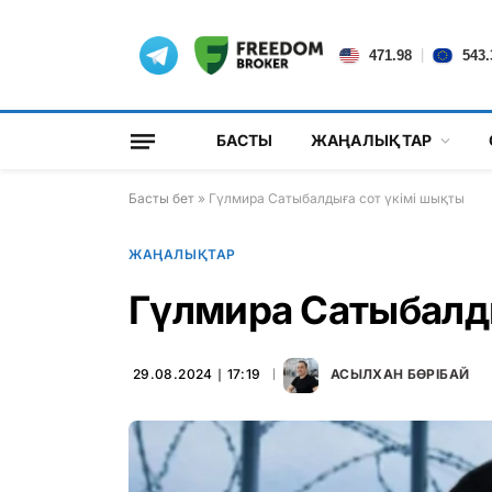
|
471.98
543.
БАСТЫ
ЖАҢАЛЫҚТАР
Басты бет
»
Гүлмира Сатыбалдыға сот үкімі шықты
ЖАҢАЛЫҚТАР
Гүлмира Сатыбалды
29.08.2024 ∣ 17:19
АСЫЛХАН БӨРІБАЙ