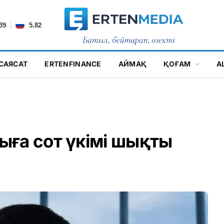
|
39
5.82
САЯСАТ
ERTENFINANCE
АЙМАҚ
ҚОҒАМ
А
ға сот үкімі шықты