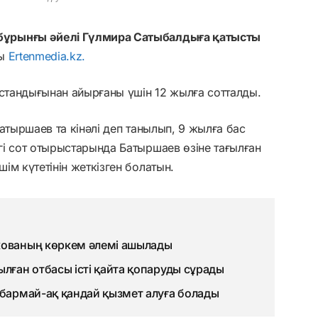
бұрынғы әйелі Гүлмира Сатыбалдыға қатысты
ы
Ertenmedia.kz.
остандығынан айырғаны үшін 12 жылға сотталды.
атыршаев та кінәлі деп танылып, 9 жылға бас
і сот отырыстарында Батыршаев өзіне тағылған
ім күтетінін жеткізген болатын.
кованың көркем әлемі ашылады
ылған отбасы істі қайта қопаруды сұрады
 бармай-ақ қандай қызмет алуға болады