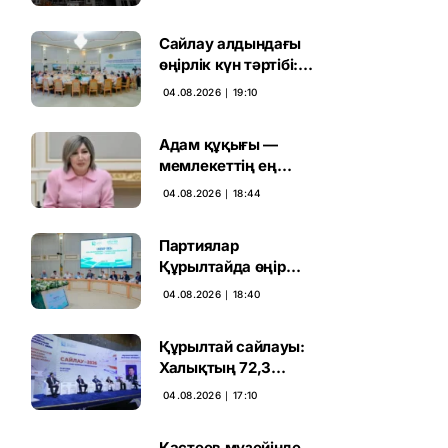
орындық мектеп
салынып жатыр
Сайлау алдындағы
өңірлік күн тәртібі:
Өскеменде пікір
04.08.2026 ∣ 19:10
алмасу өтті
Адам құқығы —
мемлекеттің ең
жоғары құндылығы:
04.08.2026 ∣ 18:44
Баян Жалмағанбетова
Партиялар
Құрылтайда өңір
мүддесін қалай
04.08.2026 ∣ 18:40
қорғайды:
сарапшылар
Құрылтай сайлауы:
талқылауы
Халықтың 72,3
пайызы дауыс беруге
04.08.2026 ∣ 17:10
дайын
Қастеев музейінде