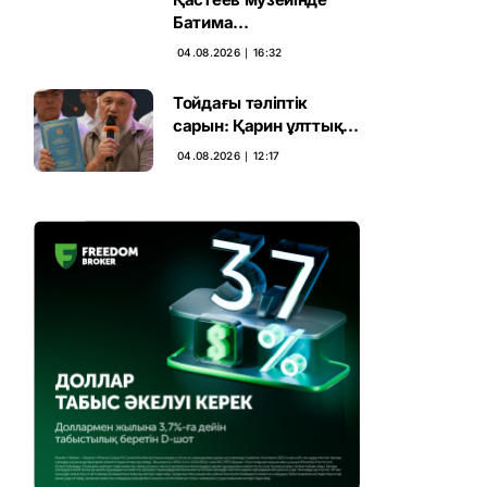
Батима
Заурбекованың
04.08.2026 ∣ 16:32
көркем әлемі
ашылады
Тойдағы тәліптік
сарын: Қарин ұлттық
болмысқа жат
04.08.2026 ∣ 12:17
уағызды сынға алды