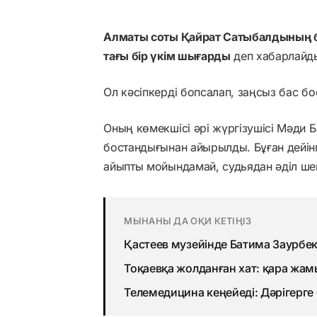
Алматы соты Қайрат Сатыбалдының 
тағы бір үкім шығарды
деп хабарлайд
Ол кәсіпкерді бопсалап, заңсыз бас б
Оның көмекшісі әрі жүргізушісі Мәди Б
бостандығынан айырылды. Бұған дейінг
айыпты мойындамай, судьядан әділ шеш
МЫНАНЫ ДА ОҚИ КЕТІҢІЗ
Қастеев музейінде Батима Заурбе
Тоқаевқа жолданған хат: қара жам
Телемедицина кеңейеді: Дәрігерге