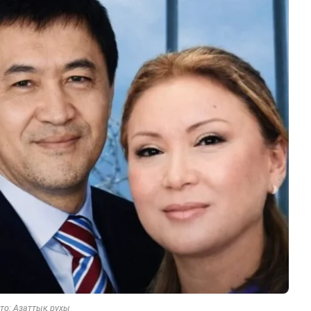
то: Азаттық рухы