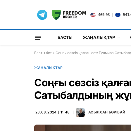
|
469.93
541.
БАСТЫ
ЖАҢАЛЫҚТАР
Басты бет
»
Соңғы сөзсіз қалған сот: Гүлмира Сатыба
ЖАҢАЛЫҚТАР
Соңғы сөзсіз қалға
Сатыбалдының жұм
28.08.2024 ∣ 11:48
АСЫЛХАН БӨРІБАЙ