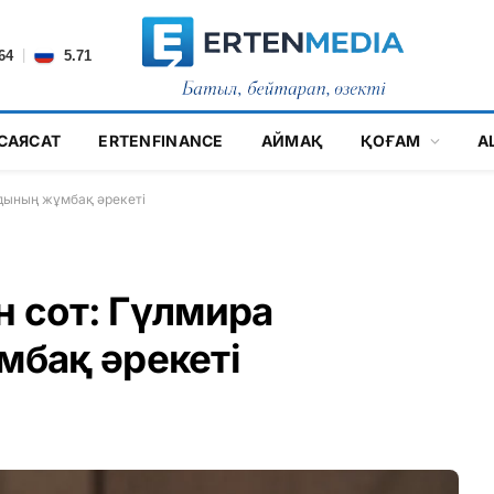
|
64
5.71
САЯСАТ
ERTENFINANCE
АЙМАҚ
ҚОҒАМ
А
лдының жұмбақ әрекеті
н сот: Гүлмира
бақ әрекеті