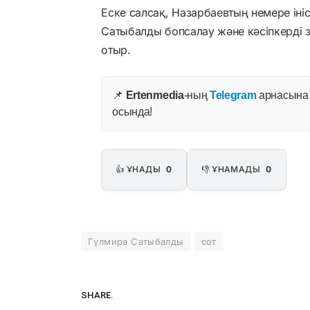
Еске салсақ, Назарбаевтың немере іні
Сатыбалды бопсалау және кәсіпкерді 
отыр.
📌
Ertenmedia
-ның
Telegram
арнасына ж
осында!
👍 ҰНАДЫ
0
👎 ҰНАМАДЫ
0
Гүлмира Сатыбалды
сот
SHARE.