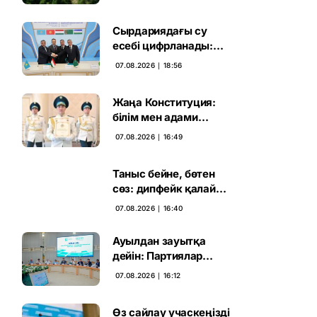
жаңа кезеңі басталды
Сырдариядағы су
есебі цифрланады:
Орталық Азия ортақ
07.08.2026 ∣ 18:56
қадамға келді
Жаңа Конституция:
білім мен адами
капиталға салынған
07.08.2026 ∣ 16:49
стратегиялық негіз
Таныс бейне, бөтен
сөз: дипфейк қалай
жұмыс істейді
07.08.2026 ∣ 16:40
Ауылдан зауытқа
дейін: Партиялар
сайлаушымен бетпе-
07.08.2026 ∣ 16:12
бет кездесті
Өз сайлау учаскеңізді