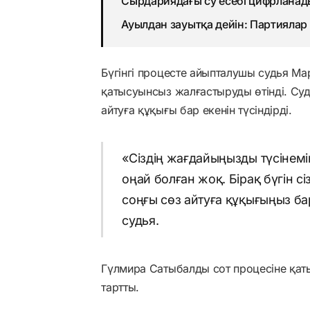
Сырдариядағы су есебі цифрланады
Ауылдан зауытқа дейін: Партиялар
Бүгінгі процесте айыпталушы судья Ма
қатысуынсыз жалғастыруды өтінді. Су
айтуға құқығы бар екенін түсіндірді.
«Сіздің жағдайыңызды түсінемін
оңай болған жоқ. Бірақ бүгін с
соңғы сөз айтуға құқығыңыз ба
судья.
Гүлмира Сатыбалды сот процесіне қат
тартты.