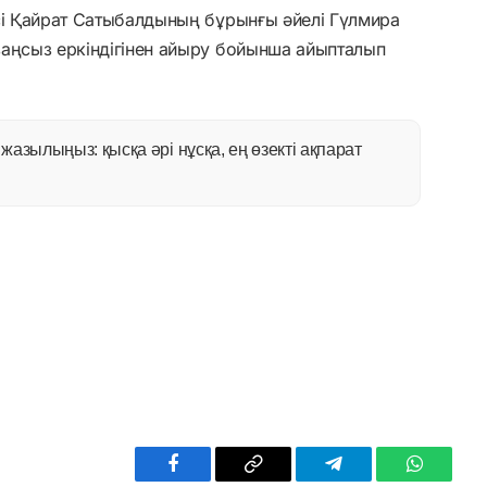
сі Қайрат Сатыбалдының бұрынғы әйелі Гүлмира
заңсыз еркіндігінен айыру бойынша айыпталып
азылыңыз: қысқа әрі нұсқа, ең өзекті ақпарат
Facebook
Copy
Telegram
WhatsAp