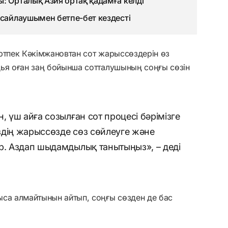
: Орталық Азия ортақ қадамға келді
 сайлаушымен бетпе-бет кездесті
ртпек Кәкімжановтан сот жарыссөздерін өз
дья оған заң бойынша сотталушының соңғы сөзін
, үш айға созылған сот процесі бәрімізге
іздің жарыссөзде сөз сөйлеуге және
р. Аздап шыдамдылық танытыңыз», – деді
ыса алмайтынын айтып, соңғы сөзден де бас