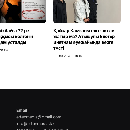
ікбайға 72 рет
Қайсар Қамзаны елге әкеле
ққысы келгенін
жатыр ма? Атышулы Блогер
дам ұсталды
Виетнам әуежайында көзге
түсті
 10:24
06.08.2026 ∣ 10:14
Email:
ertenmedia@gmail.com
info@ertenmedia.kz