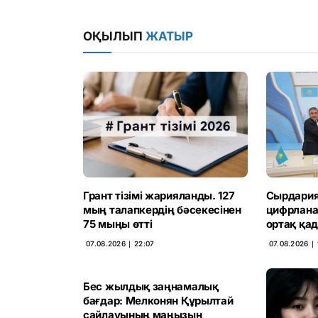
ОҚЫЛЫП
ЖАТЫР
Грант тізімі жарияланды. 127
Сырдария
мың талапкердің бәсекесінен
цифрлана
75 мыңы өтті
ортақ қад
07.08.2026 ∣ 22:07
07.08.2026 ∣ 
Бес жылдық заңнамалық
бағдар: Мелконян Құрылтай
сайлауының маңызын