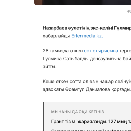
Фо
Назарбаев әулетінің экc-келіні Гүлми
хабарлайды
Ertenmedia.kz.
28 тамызда өткен
сот отырысына
терге
Гүлмира Сатыбалды денсаулығына бай
айтты.
Кеше өткен сотта ол өзін нашар сезіну
адвокаты Әсемгүл Даниалова қорғады
МЫНАНЫ ДА ОҚИ КЕТІҢІЗ
Грант тізімі жарияланды. 127 мың 