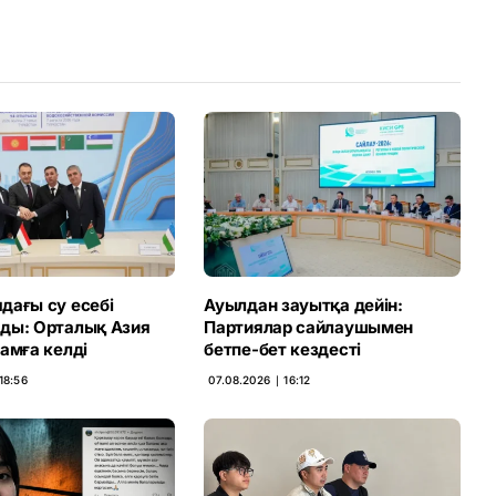
Link
дағы су есебі
Ауылдан зауытқа дейін:
ды: Орталық Азия
Партиялар сайлаушымен
амға келді
бетпе-бет кездесті
18:56
07.08.2026 ∣ 16:12