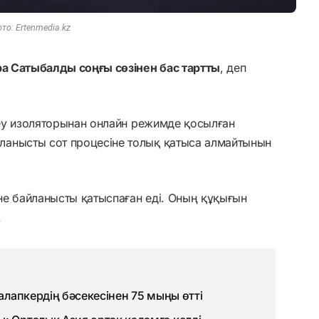
то: Ertenmedia.kz
ра Сатыбалды соңғы сөзінен бас тартты
, деп
у изоляторынан онлайн режимде қосылған
ланысты сот процесіне толық қатыса алмайтынын
іне байланысты қатыспаған еді. Оның құқығын
.
талапкердің бәсекесінен 75 мыңы өтті