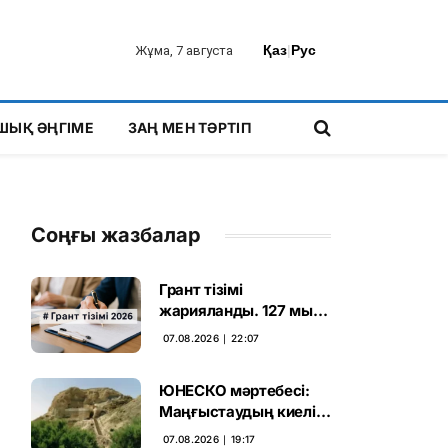
Қаз
|
Рус
Жұма, 7 августа
ШЫҚ ӘҢГІМЕ
ЗАҢ МЕН ТӘРТІП
Соңғы жазбалар
Грант тізімі
жарияланды. 127 мың
талапкердің
07.08.2026 ∣ 22:07
бәсекесінен 75 мыңы
өтті
ЮНЕСКО мәртебесі:
Маңғыстаудың киелі
мұрасын қорғаудың
07.08.2026 ∣ 19:17