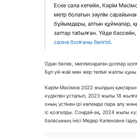
Еске сала кетейік, Кәрім Мәсі
метр болатын зәулім сарайына
бұйымдары, алтын құймалар, қ
заттар табылған. Үйде бассейн
сахна болғаны белгілі.
Одан бөлек, миллиондаған доллар қолм
Бұл үй-жай мен жер телімі жалпы құны 
Кәрім Мәсімов 2022 жылдың қаңтарын
күдікпен ұсталып, 2023 жылы 18 жылғ
оның үстінен ірі көлемде пара алу ж
іс қозғалды. Сондай-ақ, 2024 жылы кү
баласының інісі Медер Капеновке ізде