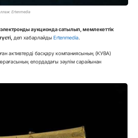
ллаж: Ertenmedia
р электронды аукционда сатылып, мемлекеттік
үсті,
деп хабарлайды
Ertenmedia
.
лған активтерді басқару компаниясының (КУВА)
төрағасының елордадағы зәулім сарайынан