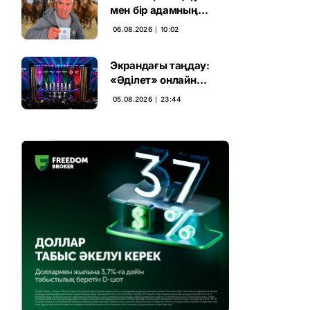
мен бір адамның
тағдыры: апелляция 7
06.08.2026 ∣ 10:02
жылдық үкімді бұзды
Экрандағы таңдау:
«Әділет» онлайн
дауыс беруде алға
05.08.2026 ∣ 23:44
шықты