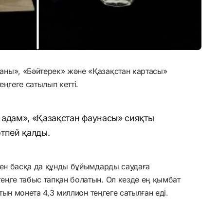
ны», «Бәйтерек» және «Қазақстан картасы»
ңгеге сатылып кетті.
 адам», «Қазақстан фаунасы» сияқты
тпей қалды.
ген басқа да құнды бұйымдарды саудаға
еңге табыс тапқан болатын. Ол кезде ең қымбат
лтын монета 4,3 миллион теңгеге сатылған еді.