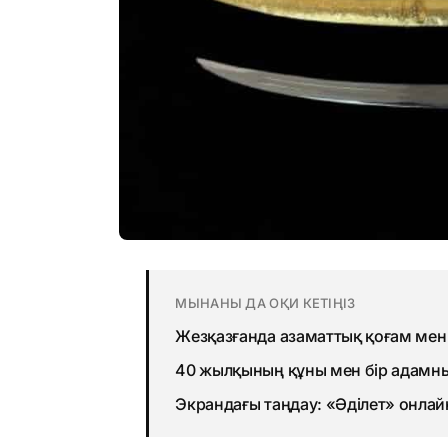
МЫНАНЫ ДА ОҚИ КЕТІҢІЗ
Жезқазғанда азаматтық қоғам ме
40 жылқының құны мен бір адамны
Экрандағы таңдау: «Әділет» онлай