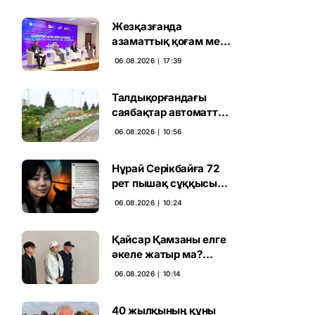
Жезқазғанда
азаматтық қоғам мен
партиялардың
06.08.2026 ∣ 17:39
байланысы
талқыланды
Талдықорғандағы
саябақтар автоматты
жүйемен суарылады
06.08.2026 ∣ 10:56
Нұрай Серікбайға 72
рет пышақ сұққысы
келгенін жазған адам
06.08.2026 ∣ 10:24
ұсталды
Қайсар Қамзаны елге
әкеле жатыр ма?
Атышулы Блогер
06.08.2026 ∣ 10:14
Виетнам әуежайында
көзге түсті
40 жылқының құны