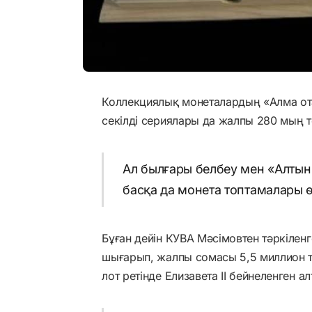
Коллекциялық монеталардың «Алма ота
секілді сериялары да жалпы 280 мың те
Ал былғары белбеу мен «Алтын
басқа да монета топтамалары ө
Бұған дейін КУВА Мәсімовтен тәркілен
шығарып, жалпы сомасы 5,5 миллион т
лот ретінде Елизавета II бейнеленген а