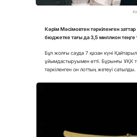
Ко
Кәрім Мәсімовтен тәркіленген затта
бюджетке тағы да 3,5 миллион теңге т
Бұл жолғы сауда 7 қазан күні Қайтары
ұйымдастыруымен өтті. Бұрынғы ҰҚК 
тәркіленген он лоттың жетеуі сатылды.