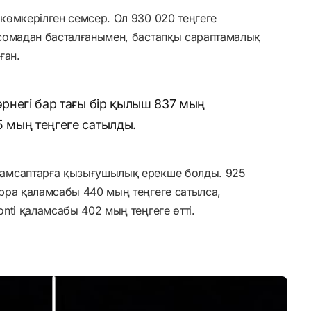
көмкерілген семсер. Ол 930 020 теңгеге
сомадан басталғанымен, бастапқы сараптамалық
ған.
өрнегі бар тағы бір қылыш 837 мың
5 мың теңгеге сатылды.
амсаптарға қызығушылық ерекше болды. 925
ppa қаламсабы 440 мың теңгеге сатылса,
nti қаламсабы 402 мың теңгеге өтті.