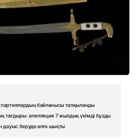
н партиялардың байланысы талқыланды
ң тағдыры: апелляция 7 жылдық үкімді бұзды
н дауыс беруде алға шықты