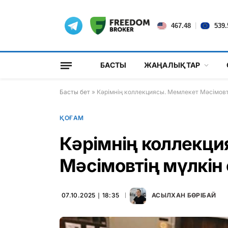
|
467.48
539.
БАСТЫ
ЖАҢАЛЫҚТАР
Басты бет
»
Кәрімнің коллекциясы. Мемлекет Мәсімовт
ҚОҒАМ
Кәрімнің коллекци
Мәсімовтің мүлкін
07.10.2025 ∣ 18:35
АСЫЛХАН БӨРІБАЙ