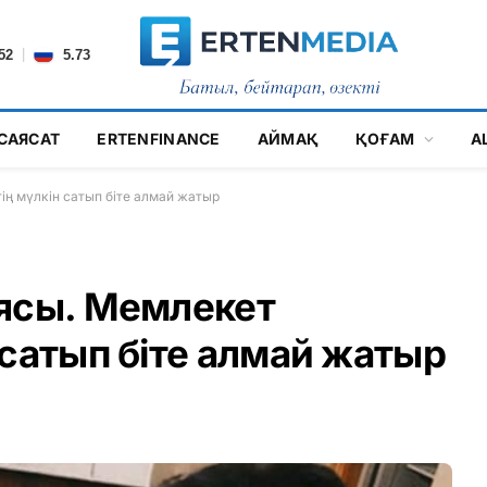
|
52
5.73
САЯСАТ
ERTENFINANCE
АЙМАҚ
ҚОҒАМ
А
ің мүлкін сатып біте алмай жатыр
ясы. Мемлекет
 сатып біте алмай жатыр