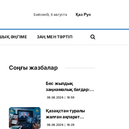
Қаз
|
Рус
Бейсенбі, 6 августа
ШЫҚ ӘҢГІМЕ
ЗАҢ МЕН ТӘРТІП
Соңғы жазбалар
Бес жылдық
заңнамалық бағдар:
Мелконян Құрылтай
06.08.2026 ∣ 18:59
сайлауының маңызын
бағалады
Қазақстан туралы
жалған ақпарат
таратқан дипфейктер
06.08.2026 ∣ 18:29
анықталды