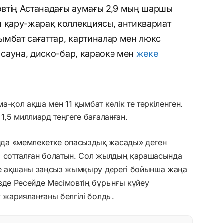
мовтің Астанадағы аумағы 2,9 мың шаршы
н қару-жарақ коллекциясы, антиквариат
ымбат сағаттар, картиналар мен люкс
, сауна, диско-бар, караоке мен
жеке
а-қол ақша мен 11 қымбат көлік те тәркіленген.
1,5 миллиард теңгеге бағаланған.
да «мемлекетке опасыздық жасады» деген
а сотталған болатын. Сол жылдың қарашасында
әне ақшаны заңсыз жымқыру дерегі бойынша жаңа
зде Ресейде Мәсімовтің бұрынғы күйеу
у жарияланғаны белгілі болды.