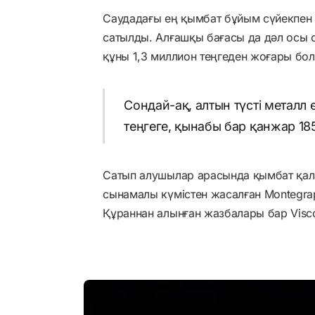
Саудадағы ең қымбат бұйым сүйекпен 
сатылды. Алғашқы бағасы да дәл осы 
құны 1,3 миллион теңгеден жоғары бол
Сондай-ақ, алтын түсті металл 
теңгеге, қынабы бар қанжар 18
Сатып алушылар арасында қымбат қал
сынамалы күмістен жасалған Montegra
Құраннан алынған жазбалары бар Visco