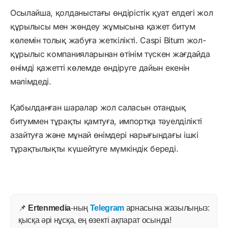
Осылайша, қолданыстағы өндірістік қуат елдегі жол
құрылысы мен жөндеу жұмысына қажет битум
көлемін толық жабуға жеткілікті. Caspi Bitum жол-
құрылыс компанияларынан өтінім түскен жағдайда
өнімді қажетті көлемде өндіруге дайын екенін
мәлімдеді.
Қабылданған шаралар жол саласын отандық
битуммен тұрақты қамтуға, импортқа тәуелділікті
азайтуға және мұнай өнімдері нарығындағы ішкі
тұрақтылықты күшейтуге мүмкіндік береді.
📌
Ertenmedia
-ның
Telegram
арнасына жазылыңыз:
қысқа әрі нұсқа, ең өзекті ақпарат осында!