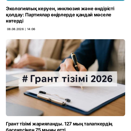
Экологиялық керуен, инклюзия және өндірісті
қолдау: Партиялар өңірлерде қандай мәселе
көтерді
08.08.2026 ∣ 14:06
Грант тізімі жарияланды. 127 мың талапкердің
бәсекесінен 75 мыңы өтті