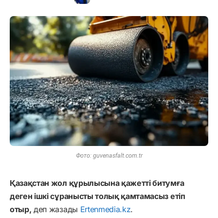
Фото: guvenasfalt.com.tr
Қазақстан жол құрылысына қажетті битумға
деген ішкі сұранысты толық қамтамасыз етіп
отыр,
деп жазады
Ertenmedia.kz
.