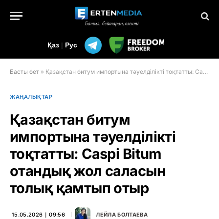
Қаз
|
Рус
Басты бет
»
Қазақстан битум импортына тәуелділікті тоқтатты: Caspi Bitum отандық жол саласын толық қамтып отыр
ЖАҢАЛЫҚТАР
Қазақстан битум
импортына тәуелділікті
тоқтатты: Caspi Bitum
отандық жол саласын
толық қамтып отыр
15.05.2026 ∣ 09:56
ЛЕЙЛА БОЛТАЕВА