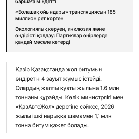
баршаға міндетті
«Болашақ ойындары» трансляциясын 185
миллион рет көрген
Экологиялық керуен, инклюзия және
өндірісті қолдау: Партиялар өңірлерде
қандай мәселе көтерді
Қазір Қазақстанда жол битумын
өндіретін 4 зауыт жұмыс істейді.
Олардың жалпы қуаты жылына 1,6 млн
тоннаны құрайды. Көлік министрлігі мен
«ҚазАвтоЖол» дерегіне сәйкес, 2026
жылы ішкі нарыққа шамамен 1,1 млн
тонна битум қажет болады.