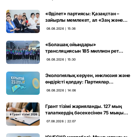
«Әділет» партиясы: Қазақстан –
зайырлы мемлекет, ал «Заң және
тәртіп» қағидаты баршаға міндетті
08.08.2026 ∣ 15:36
«Болашақ ойындары»
трансляциясын 185 миллион рет
көрген
08.08.2026 ∣ 15:30
Экологиялық керуен, инклюзия және
өндірісті қолдау: Партиялар
өңірлерде қандай мәселе көтерді
08.08.2026 ∣ 14:06
Грант тізімі жарияланды. 127 мың
талапкердің бәсекесінен 75 мыңы
өтті
07.08.2026 ∣ 22:07