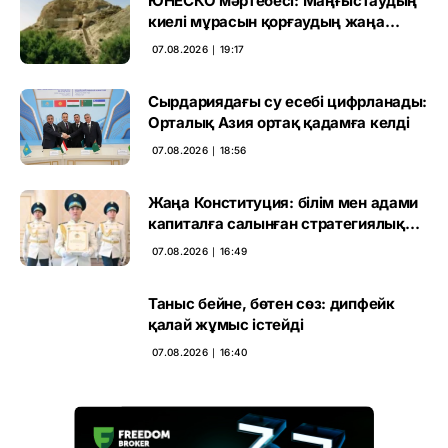
ЮНЕСКО мәртебесі: Маңғыстаудың
киелі мұрасын қорғаудың жаңа
кезеңі басталды
07.08.2026 ∣ 19:17
Сырдариядағы су есебі цифрланады:
Орталық Азия ортақ қадамға келді
07.08.2026 ∣ 18:56
Жаңа Конституция: білім мен адами
капиталға салынған стратегиялық
негіз
07.08.2026 ∣ 16:49
Таныс бейне, бөтен сөз: дипфейк
қалай жұмыс істейді
07.08.2026 ∣ 16:40