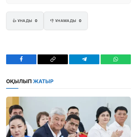
👍 ҰНАДЫ
0
👎 ҰНАМАДЫ
0
Facebook
Copy
Telegram
WhatsAp
Link
ОҚЫЛЫП
ЖАТЫР