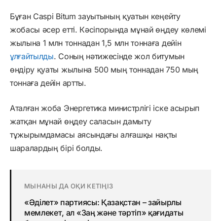
Бұған Caspi Bitum зауытының қуатын кеңейту
жобасы әсер етті. Кәсіпорында мұнай өңдеу көлемі
жылына 1 млн тоннадан 1,5 млн тоннаға дейін
ұлғайтылды
. Соның нәтижесінде жол битумын
өндіру қуаты жылына 500 мың тоннадан 750 мың
тоннаға дейін артты.
Аталған жоба Энергетика министрлігі іске асырып
жатқан мұнай өңдеу саласын дамыту
тұжырымдамасы аясындағы алғашқы нақты
шаралардың бірі болды.
МЫНАНЫ ДА ОҚИ КЕТІҢІЗ
«Әділет» партиясы: Қазақстан – зайырлы
мемлекет, ал «Заң және тәртіп» қағидаты