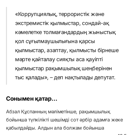
«Коррупциялық, террористік және
экстремистік қылмыстар, сондай-ақ
кәмелетке толмағандардың жыныстық
қол сұғылмаушылығына қарсы
қылмыстар, азаптау, қылмысты бірнеше
мәрте қайталау сияқты аса қауіпті
қылмыстар рақымшылық шеңберінен
тыс қалады», – деп нақтылады депутат.
Сонымен қатар…
Абзал Құспанның мәліметінше, рақымшылық
бойынша түпкілікті шешімді сот әрбір адамға жеке
қабылдайды. Алдын ала болжам бойынша