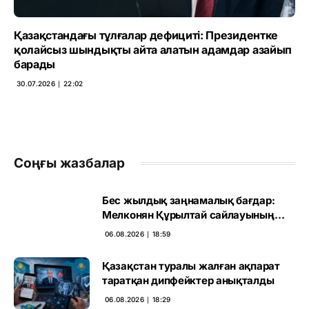
Қазақстандағы тұлғалар дефициті: Президентке
қолайсыз шындықты айта алатын адамдар азайып
барады
30.07.2026 ∣ 22:02
Соңғы жазбалар
Бес жылдық заңнамалық бағдар:
Мелконян Құрылтай сайлауының
маңызын бағалады
06.08.2026 ∣ 18:59
Қазақстан туралы жалған ақпарат
таратқан дипфейктер анықталды
06.08.2026 ∣ 18:29