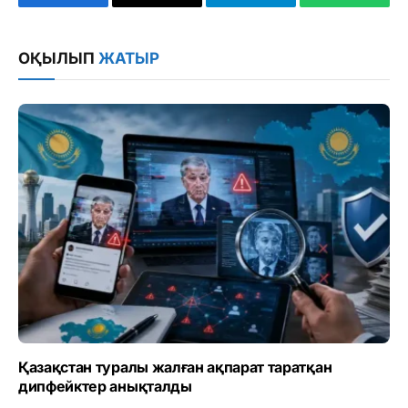
Facebook
Copy
Telegram
WhatsAp
Link
ОҚЫЛЫП
ЖАТЫР
Қазақстан туралы жалған ақпарат таратқан
дипфейктер анықталды