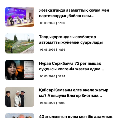
Жезқазғанда азаматтық қоғам мен
партиялардың байланысы
талқыланды
06.08.2026 ∣ 17:39
Талдықорғандағы саябақтар
автоматты жүйемен суарылады
06.08.2026 ∣ 10:56
Нұрай Серікбайға 72 рет пышақ
сұққысы келгенін жазған адам
ұсталды
06.08.2026 ∣ 10:24
Қайсар Қамзаны елге әкеле жатыр
ма? Атышулы Блогер Виетнам
әуежайында көзге түсті
06.08.2026 ∣ 10:14
40 жылқының құны мен бір адамның