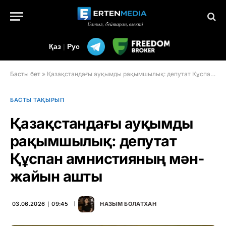
Қаз
|
Рус
Басты бет
»
Қазақстандағы ауқымды рақымшылық: депутат Құспан амнистияның мән-жайын ашты
БАСТЫ ТАҚЫРЫП
Қазақстандағы ауқымды
рақымшылық: депутат
Құспан амнистияның мән-
жайын ашты
03.06.2026 ∣ 09:45
НАЗЫМ БОЛАТХАН