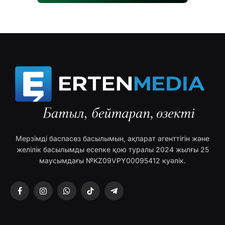
Мерзімді баспасөз басылымын, ақпарат агенттігін және
желілік басылымды есепке қою туралы 2024 жылғы 25
маусымдағы №KZ09VPY00095412 куәлік.
Facebook
Instagram
WhatsApp
TikTok
Telegram