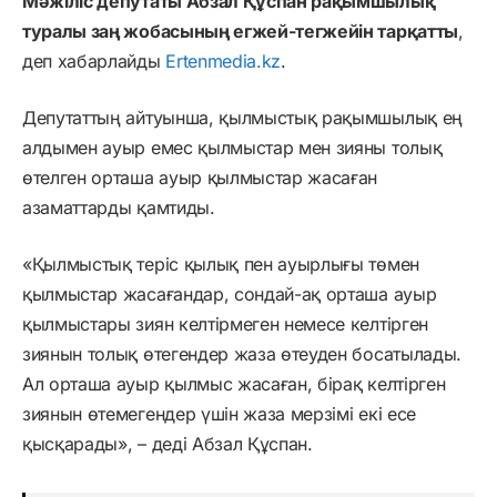
Мәжіліс депутаты Абзал Құспан рақымшылық
туралы заң жобасының егжей-тегжейін тарқатты
,
деп хабарлайды
Ertenmedia.kz
.
Депутаттың айтуынша, қылмыстық рақымшылық ең
алдымен ауыр емес қылмыстар мен зияны толық
өтелген орташа ауыр қылмыстар жасаған
азаматтарды қамтиды.
«Қылмыстық теріс қылық пен ауырлығы төмен
қылмыстар жасағандар, сондай-ақ орташа ауыр
қылмыстары зиян келтірмеген немесе келтірген
зиянын толық өтегендер жаза өтеуден босатылады.
Ал орташа ауыр қылмыс жасаған, бірақ келтірген
зиянын өтемегендер үшін жаза мерзімі екі есе
қысқарады», – деді Абзал Құспан.