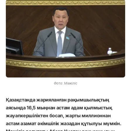
Фото: Мәжіліс
Қазақстанда жарияланған рақымшылықтың
аясында 16,5 мыңнан астам адам қылмыстық
жауапкершіліктен босап, жарты миллионнан
астам азамат әкімшілік жазадан құтылуы мүмкін.