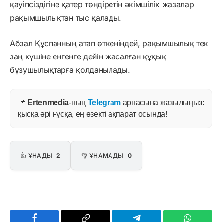
қауіпсіздігіне қатер төндіретін әкімшілік жазалар
рақымшылықтан тыс қалады.
Абзал Құспанның атап өткеніндей, рақымшылық тек
заң күшіне енгенге дейін жасалған құқық
бұзушылықтарға қолданылады.
📌
Ertenmedia
-ның
Telegram
арнасына жазылыңыз:
қысқа әрі нұсқа, ең өзекті ақпарат осында!
👍 ҰНАДЫ
2
👎 ҰНАМАДЫ
0