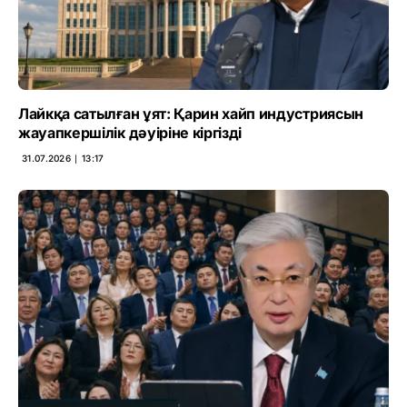
Лайкқа сатылған ұят: Қарин хайп индустриясын
жауапкершілік дәуіріне кіргізді
31.07.2026 ∣ 13:17