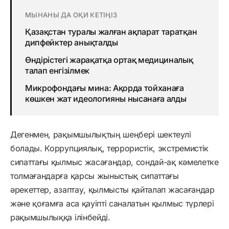
МЫНАНЫ ДА ОҚИ КЕТІҢІЗ
Қазақстан туралы жалған ақпарат таратқан
дипфейктер анықталды
Өндірістегі жарақатқа ортақ медициналық
талап енгізілмек
Микрофондағы мина: Ақорда тойханаға
көшкен жат идеологияны нысанаға алды
Дегенмен, рақымшылықтың шеңбері шектеулі
болады. Коррупциялық, террористік, экстремистік
сипаттағы қылмыс жасағандар, сондай-ақ кәмелетке
толмағандарға қарсы жыныстық сипаттағы
әрекеттер, азаптау, қылмысты қайталап жасағандар
және қоғамға аса қауіпті саналатын қылмыс түрлері
рақымшылыққа ілінбейді.