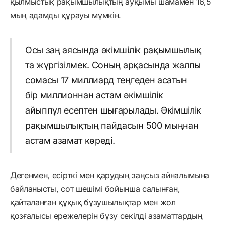
қылмыстық рақымшылықтың ауқымы шамамен 16,5
мың адамды құрауы мүмкін.
Осы заң аясында әкімшілік рақымшылық
та жүргізілмек. Соның арқасында жалпы
сомасы 17 миллиард теңгеден асатын
бір миллионнан астам әкімшілік
айыппұл есептен шығарылады. Әкімшілік
рақымшылықтың пайдасын 500 мыңнан
астам азамат көреді.
Дегенмен, есірткі мен қарудың заңсыз айналымына
байланысты, сот шешімі бойынша салынған,
қайталанған құқық бұзушылықтар мен жол
қозғалысы ережелерін бұзу секілді азаматтардың