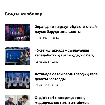
Соңғы жазбалар
Экрандағы таңдау: «Әділет» онлайн
дауыс беруде алға шықты
05.08.2026 ∣ 23:44
«Жетінші арнада» сайлауалды
теледебаттың аралық дауыс беру
нәтижесі жарияланды
05.08.2026 ∣ 22:50
Астанада саяси партиялардың теле
дебаты басталды
05.08.2026 ∣ 21:25
Өндірістегі жарақатқа ортақ
медициналық талап енгізілмек