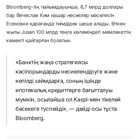
Bloomberg-тің пайымдауынша, 6,7 млрд доллары
бар Вячеслав Ким нашар несиелер мәселесін
Есеновке қарағанда тиімдірек шеше алады. Өткен
жылы Jusan 100 млрд теңге көлеміндегі мемлекеттік
көмекті қайтарған болатын.
«Банктің жаңа стратегиясы
кәсіпорындарды несиелендіруге және
кепілді займдарға, соның ішінде
ипотекалық кредиттерге бағытталуы
мүмкін, осылайша ол Kaspi-мен тікелей
бәсекеге түспейді», — дейді осы тұста
Bloomberg.