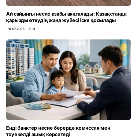
Ай сайынғы несие азабы аяқталады: Қазақстанда
қарызды өтеудің жаңа жүйесі іске қосылады
28.07.2026 ∣ 19:11
Енді банктер несие берерде комиссия мен
тәуекелді ашық көрсетеді