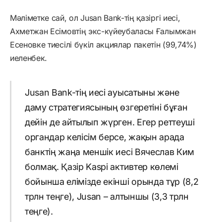
Мәліметке сай, ол Jusan Bank-тің қазіргі иесі,
Ахметжан Есімовтің экс-күйеубаласы Ғалымжан
Есеновке тиесілі бүкіл акциялар пакетін (99,74%)
иеленбек.
Jusan Bank-тің иесі ауысатыны және
даму стратегиясының өзгеретіні бұған
дейін де айтылып жүрген. Егер реттеуші
органдар келісім берсе, жақын арада
банктің жаңа меншік иесі Вячеслав Ким
болмақ. Қазір Kaspi активтер көлемі
бойынша елімізде екінші орында тұр (8,2
трлн теңге), Jusan – алтыншы (3,3 трлн
теңге).