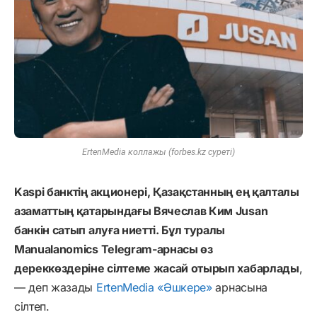
ErtenMedia коллажы (forbes.kz cуреті)
Kaspi банктің акционері, Қазақстанның ең қалталы
азаматтың қатарындағы Вячеслав Ким Jusan
банкін сатып алуға ниетті. Бұл туралы
Manualanomics Telegram-арнасы өз
дереккөздеріне сілтеме жасай отырып хабарлады
,
— деп жазады
ErtenMedia
«Әшкере»
арнасына
сілтеп.