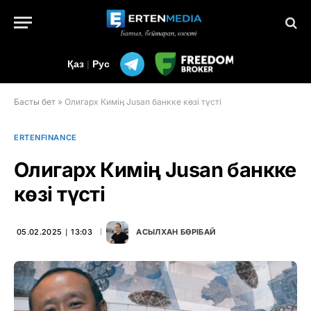
Қаз
|
Рус
Басты бет
»
Олигарх Кимің Jusan банкке көзі түсті
ERTENFINANCE
Олигарх Кимің Jusan банкке
көзі түсті
05.02.2025 ∣ 13:03
АСЫЛХАН БӨРІБАЙ