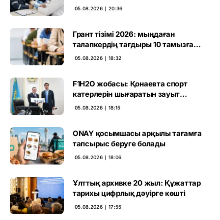
05.08.2026 ∣ 20:36
Грант тізімі 2026: мыңдаған
талапкердің тағдыры 10 тамызға
дейін белгілі болады
05.08.2026 ∣ 18:32
F1H2O жобасы: Қонаевта спорт
катерлерін шығаратын зауыт
ашылмақ
05.08.2026 ∣ 18:15
ONAY қосымшасы арқылы тағамға
тапсырыс беруге болады
05.08.2026 ∣ 18:06
Ұлттық архивке 20 жыл: Құжаттар
тарихы цифрлық дәуірге көшті
05.08.2026 ∣ 17:55