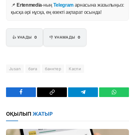
📌
Ertenmedia
-ның
Telegram
арнасына жазылыңыз:
қысқа әрі нұсқа, ең өзекті ақпарат осында!
👍 ҰНАДЫ
0
👎 ҰНАМАДЫ
0
Jusan
баға
банктер
Каспи
Facebook
Copy
Telegram
WhatsAp
Link
ОҚЫЛЫП
ЖАТЫР