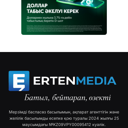
Мерзімді баспасөз басылымын, ақпарат агенттігін және
желілік басылымды есепке қою туралы 2024 жылғы 25
маусымдағы №KZ09VPY00095412 куәлік.