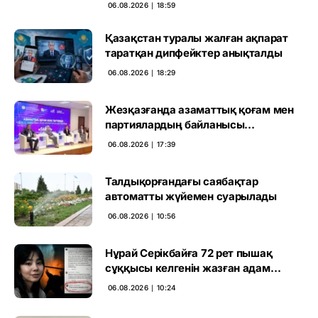
маңызын бағалады
06.08.2026 ∣ 18:59
Қазақстан туралы жалған ақпарат
таратқан дипфейктер анықталды
06.08.2026 ∣ 18:29
Жезқазғанда азаматтық қоғам мен
партиялардың байланысы
талқыланды
06.08.2026 ∣ 17:39
Талдықорғандағы саябақтар
автоматты жүйемен суарылады
06.08.2026 ∣ 10:56
Нұрай Серікбайға 72 рет пышақ
сұққысы келгенін жазған адам
ұсталды
06.08.2026 ∣ 10:24