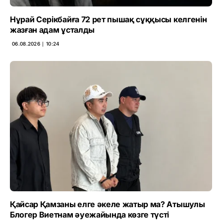
Нұрай Серікбайға 72 рет пышақ сұққысы келгенін
жазған адам ұсталды
06.08.2026 ∣ 10:24
Қайсар Қамзаны елге әкеле жатыр ма? Атышулы
Блогер Виетнам әуежайында көзге түсті