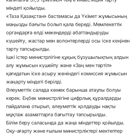
міндеті қойылды.
«Таза Қазақстан» бастамасы да Үкімет жұмысының
маңызды бағыты болып қала береді. Мемлекеттік
органдарға елді мекендерді абаттандыруды
күшейту, жастар мен волонтерлерді осы іске кеңінен
тарту тапсырылды.
Ішкі істер министрлігіне құқық бұзушылықтың алдын
алу жұмысын күшейту және «Заң мен тәртіп»
қағидатын іске асыру жөніндегі комиссия жұмысын
жаңарту міндеті берілді.
Әлеуметтік салада көмек барынша атаулы болуы
керек. Еңбек министрлігіне цифрлық құралдарды
пайдалана отырып, әлеуметтік қолдауды нақты
мұқтаж азаматтарға бағыттау тапсырылды.
Білім беру саласында да жаңа міндеттер қойылды.
Оқу-ағарту және ғылым министрліктері мектептер