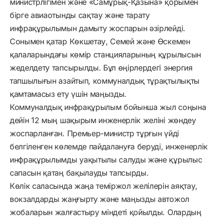
министрлігімен және «Самұрық-Қазына» қорымен
бірге авиаотынды сақтау және тарату
инфрақұрылымын дамыту жоспарын әзірлейді.
Сонымен қатар Көкшетау, Семей және Өскемен
қалаларындағы көмір станцияларының құрылысын
жеделдету тапсырылды. Бұл өңірлердегі энергия
тапшылығын азайтып, коммуналдық тұрақтылықты
қамтамасыз ету үшін маңызды.
Коммуналдық инфрақұрылым бойынша жыл соңына
дейін 12 мың шақырым инженерлік желіні жөндеу
жоспарланған. Премьер-министр тұрғын үйді
белгіленген көлемде пайдалануға беруді, инженерлік
инфрақұрылымды уақытылы салуды және құрылыс
сапасын қатаң бақылауды тапсырды.
Көлік саласында жаңа теміржол желілерін аяқтау,
вокзалдарды жаңғырту және маңызды автожол
жобаларын жалғастыру міндеті қойылды. Олардың