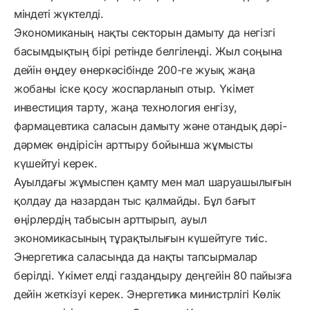
міндеті жүктелді.
Экономиканың нақты секторын дамыту да негізгі
басымдықтың бірі ретінде белгіленді. Жыл соңына
дейін өңдеу өнеркәсібінде 200-ге жуық жаңа
жобаны іске қосу жоспарланып отыр. Үкімет
инвестиция тарту, жаңа технология енгізу,
фармацевтика саласын дамыту және отандық дәрі-
дәрмек өндірісін арттыру бойынша жұмысты
күшейтуі керек.
Ауылдағы жұмыспен қамту мен мал шаруашылығын
қолдау да назардан тыс қалмайды. Бұл бағыт
өңірлердің табысын арттырып, ауыл
экономикасының тұрақтылығын күшейтуге тиіс.
Энергетика саласында да нақты тапсырмалар
берілді. Үкімет елді газдандыру деңгейін 80 пайызға
дейін жеткізуі керек. Энергетика министрлігі Көлік