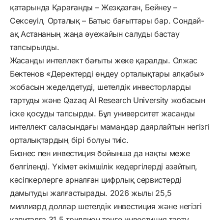
қатарында Қарағанды – Жезқазған, Бейнеу –
Сексеуіл, Орталық – Батыс бағыттары бар. Сондай-
ақ Астананың жаңа әуежайын салуды бастау
тапсырылды.
Жасанды интеллект бағыты жеке қаралды. Олжас
Бектенов «Деректерді өңдеу орталықтары алқабы»
жобасын жеделдетуді, шетелдік инвесторларды
тартуды және Qazaq AI Research University жобасын
іске қосуды тапсырды. Бұл университет жасанды
интеллект саласындағы мамандар даярлайтын негізгі
орталықтардың бірі болуы тиіс.
Бизнес пен инвестиция бойынша да нақты меже
белгіленді. Үкімет әкімшілік кедергілерді азайтып,
кәсіпкерлерге арналған цифрлық сервистерді
дамытуды жалғастырады. 2026 жылы 25,5
миллиард доллар шетелдік инвестиция және негізгі
капиталға 31,5 триллион теңге инвестиция тарту