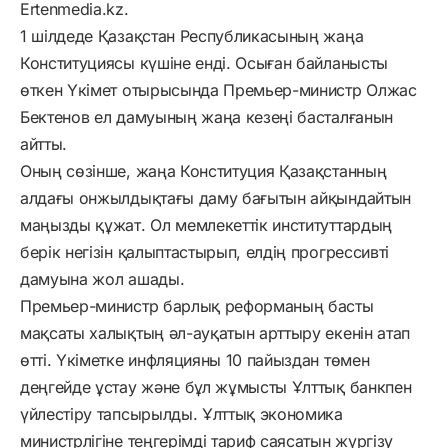
Ertenmedia.kz.
1 шілдеде Қазақстан Республикасының жаңа
Конституциясы күшіне енді. Осыған байланысты
өткен Үкімет отырысында Премьер-министр Олжас
Бектенов ел дамуының жаңа кезеңі басталғанын
айтты.
Оның сөзінше, жаңа Конституция Қазақстанның
алдағы онжылдықтағы даму бағытын айқындайтын
маңызды құжат. Ол мемлекеттік институттардың
берік негізін қалыптастырып, елдің прогрессивті
дамуына жол ашады.
Премьер-министр барлық реформаның басты
мақсаты халықтың әл-ауқатын арттыру екенін атап
өтті. Үкіметке инфляцияны 10 пайыздан төмен
деңгейде ұстау және бұл жұмысты Ұлттық банкпен
үйлестіру тапсырылды. Ұлттық экономика
министрлігіне теңгерімді тариф саясатын жүргізу