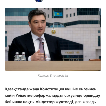
Коллаж: Ertenmedia.kz
Қазақстанда жаңа Конституция күшіне енгеннен
кейін Үкіметке реформаларды іс жүзінде орындау
бойынша нақты міндеттер жүктелді
, деп жазады