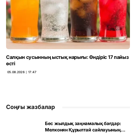
Салқын сусынның ыстық нарығы: Өндіріс 17 пайыз
өсті
05.08.2026 ∣ 17:47
Соңғы жазбалар
Бес жылдық заңнамалық бағдар:
Мелконян Құрылтай сайлауының