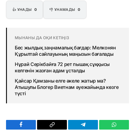
👍 ҰНАДЫ
0
👎 ҰНАМАДЫ
0
МЫНАНЫ ДА ОҚИ КЕТІҢІЗ
Бес жылдық заңнамалық бағдар: Мелконян
Құрылтай сайлауының маңызын бағалады
Нұрай Серікбайға 72 рет пышақ сұққысы
келгенін жазған адам ұсталды
Қайсар Қамзаны елге әкеле жатыр ма?
Атышулы Блогер Виетнам әуежайында көзге
түсті
Facebook
Copy
Telegram
WhatsAp