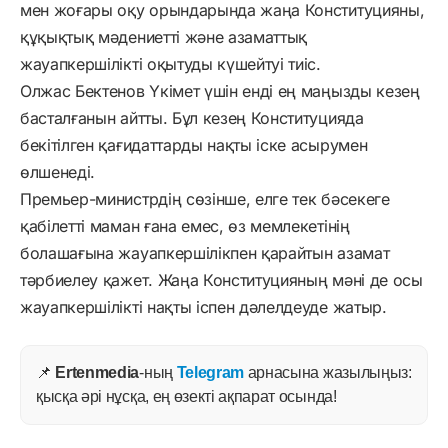
мен жоғары оқу орындарында жаңа Конституцияны,
құқықтық мәдениетті және азаматтық
жауапкершілікті оқытуды күшейтуі тиіс.
Олжас Бектенов Үкімет үшін енді ең маңызды кезең
басталғанын айтты. Бұл кезең Конституцияда
бекітілген қағидаттарды нақты іске асырумен
өлшенеді.
Премьер-министрдің сөзінше, елге тек бәсекеге
қабілетті маман ғана емес, өз мемлекетінің
болашағына жауапкершілікпен қарайтын азамат
тәрбиелеу қажет. Жаңа Конституцияның мәні де осы
жауапкершілікті нақты іспен дәлелдеуде жатыр.
📌
Ertenmedia
-ның
Telegram
арнасына жазылыңыз:
қысқа әрі нұсқа, ең өзекті ақпарат осында!