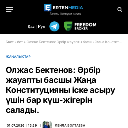
Қаз
|
Рус
Басты бет
»
Олжас Бектенов: Әрбір жауапты басшы Жаңа Конституцияны іске асыру үшін бар күш-жігерін салады.
ЖАҢАЛЫҚТАР
Олжас Бектенов: Әрбір
жауапты басшы Жаңа
Конституцияны іске асыру
үшін бар күш-жігерін
салады.
01.07.2026 ∣ 13:29
ЛЕЙЛА БОЛТАЕВА