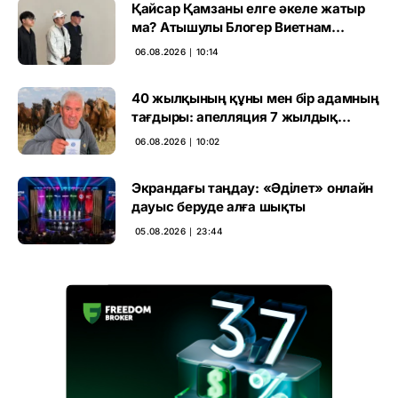
Қайсар Қамзаны елге әкеле жатыр
ма? Атышулы Блогер Виетнам
әуежайында көзге түсті
06.08.2026 ∣ 10:14
40 жылқының құны мен бір адамның
тағдыры: апелляция 7 жылдық
үкімді бұзды
06.08.2026 ∣ 10:02
Экрандағы таңдау: «Әділет» онлайн
дауыс беруде алға шықты
05.08.2026 ∣ 23:44