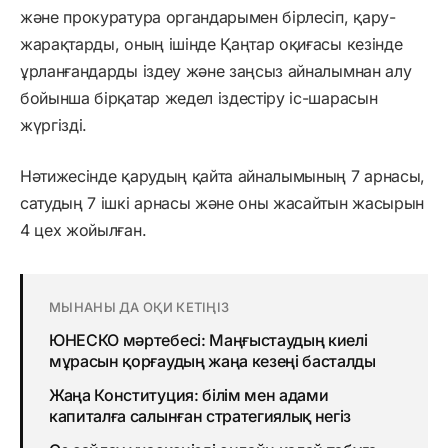
және прокуратура органдарымен бірлесіп, қару-
жарақтарды, оның ішінде Қаңтар оқиғасы кезінде
ұрланғандарды іздеу және заңсыз айналымнан алу
бойынша бірқатар жедел іздестіру іс-шарасын
жүргізді.
Нәтижесінде қарудың қайта айналымының 7 арнасы,
сатудың 7 ішкі арнасы және оны жасайтын жасырын
4 цех жойылған.
МЫНАНЫ ДА ОҚИ КЕТІҢІЗ
ЮНЕСКО мәртебесі: Маңғыстаудың киелі
мұрасын қорғаудың жаңа кезеңі басталды
Жаңа Конституция: білім мен адами
капиталға салынған стратегиялық негіз