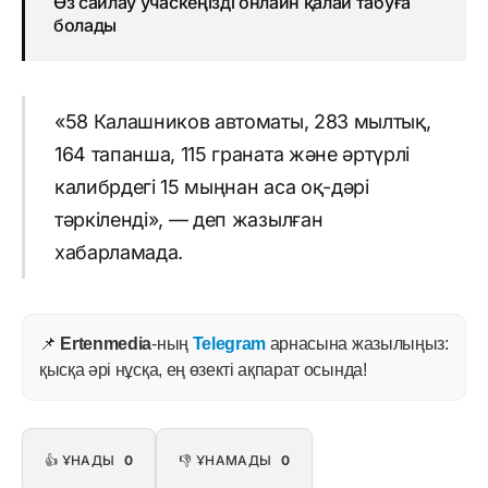
Өз сайлау учаскеңізді онлайн қалай табуға
болады
«58 Калашников автоматы, 283 мылтық,
164 тапанша, 115 граната және әртүрлі
калибрдегі 15 мыңнан аса оқ-дәрі
тәркіленді», — деп жазылған
хабарламада.
📌
Ertenmedia
-ның
Telegram
арнасына жазылыңыз:
қысқа әрі нұсқа, ең өзекті ақпарат осында!
👍 ҰНАДЫ
0
👎 ҰНАМАДЫ
0