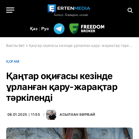
Қаз
|
Рус
Басты бет
»
Қаңтар оқиғасы кезінде ұрланған қару-жарақтар тәркіленді
ҚОҒАМ
Қаңтар оқиғасы кезінде
ұрланған қару-жарақтар
тәркіленді
08.01.2025 ∣ 11:55
АСЫЛХАН БӨРІБАЙ