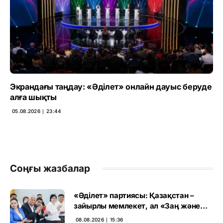
Экрандағы таңдау: «Әділет» онлайн дауыс беруде
алға шықты
05.08.2026 ∣ 23:44
Соңғы жазбалар
«Әділет» партиясы: Қазақстан –
зайырлы мемлекет, ал «Заң және
тәртіп» қағидаты баршаға міндетті
08.08.2026 ∣ 15:36