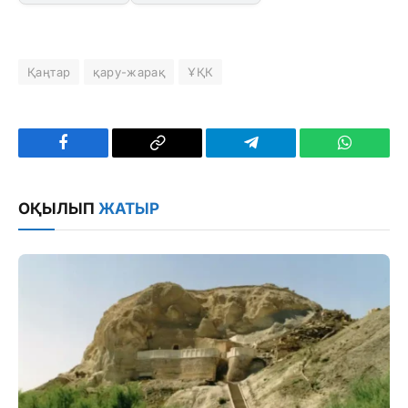
Қаңтар
қару-жарақ
ҰҚК
Facebook
Copy
Telegram
WhatsAp
Link
ОҚЫЛЫП
ЖАТЫР