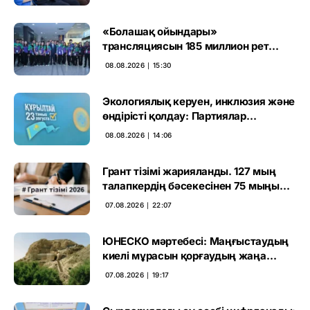
«Болашақ ойындары»
трансляциясын 185 миллион рет
көрген
08.08.2026 ∣ 15:30
Экологиялық керуен, инклюзия және
өндірісті қолдау: Партиялар
өңірлерде қандай мәселе көтерді
08.08.2026 ∣ 14:06
Грант тізімі жарияланды. 127 мың
талапкердің бәсекесінен 75 мыңы
өтті
07.08.2026 ∣ 22:07
ЮНЕСКО мәртебесі: Маңғыстаудың
киелі мұрасын қорғаудың жаңа
кезеңі басталды
07.08.2026 ∣ 19:17