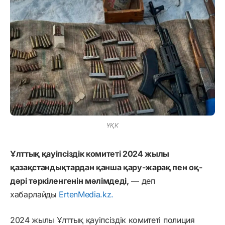
ҰҚК
Ұлттық қауіпсіздік комитеті 2024 жылы
қазақстандықтардан қанша қару-жарақ пен оқ-
дәрі тәркіленгенін мәлімдеді,
— деп
хабарлайды
ErtenMedia.kz.
2024 жылы Ұлттық қауіпсіздік комитеті полиция