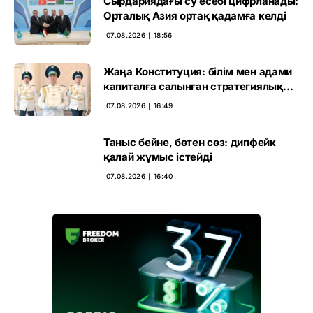
Сырдариядағы су есебі цифрланады:
Орталық Азия ортақ қадамға келді
07.08.2026 ∣ 18:56
Жаңа Конституция: білім мен адами
капиталға салынған стратегиялық
негіз
07.08.2026 ∣ 16:49
Таныс бейне, бөтен сөз: дипфейк
қалай жұмыс істейді
07.08.2026 ∣ 16:40