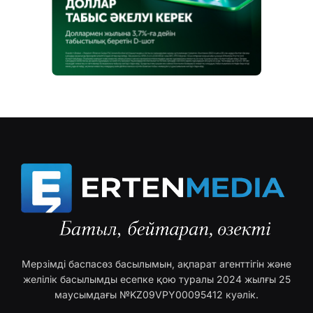
Мерзімді баспасөз басылымын, ақпарат агенттігін және
желілік басылымды есепке қою туралы 2024 жылғы 25
маусымдағы №KZ09VPY00095412 куәлік.