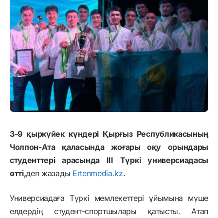
3-9 қыркүйек күндері Қырғыз Республикасының
Чолпон-Ата қаласында жоғары оқу орындары
студенттері арасында III Түркі универсиадасы
өтті,
деп жазады
Ertenmedia.kz
.
Универсиадаға Түркі мемлекеттері ұйымына мүше
елдердің студент-спортшылары қатысты. Атап