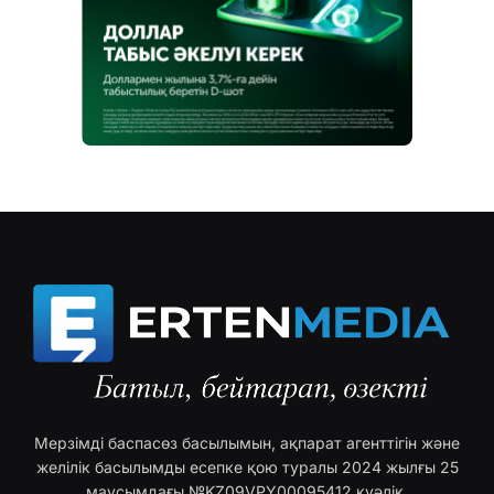
Мерзімді баспасөз басылымын, ақпарат агенттігін және
желілік басылымды есепке қою туралы 2024 жылғы 25
маусымдағы №KZ09VPY00095412 куәлік.