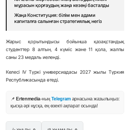
мұрасын қорғаудың жаңа кезеңі басталды
Жаңа Конституция: білім мен адами
капиталға салынған стратегиялық негіз
Жарыс қорытындысы бойынша қазақстандық
студенттер 8 алтын, 4 күміс және 11 қола, жалпы
саны 23 медаль иеленді.
Келесі IV Түркі универсиадасы 2027 жылы Түркия
Республикасында өтеді.
📌
Ertenmedia
-ның
Telegram
арнасына жазылыңыз:
қысқа әрі нұсқа, ең өзекті ақпарат осында!
👍 ҰНАДЫ
0
👎 ҰНАМАДЫ
0