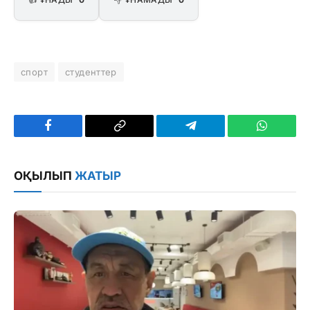
спорт
студенттер
Facebook
Copy
Telegram
WhatsAp
Link
ОҚЫЛЫП
ЖАТЫР