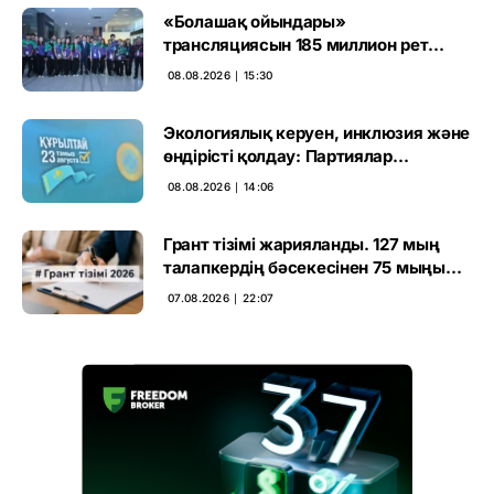
«Болашақ ойындары»
трансляциясын 185 миллион рет
көрген
08.08.2026 ∣ 15:30
Экологиялық керуен, инклюзия және
өндірісті қолдау: Партиялар
өңірлерде қандай мәселе көтерді
08.08.2026 ∣ 14:06
Грант тізімі жарияланды. 127 мың
талапкердің бәсекесінен 75 мыңы
өтті
07.08.2026 ∣ 22:07