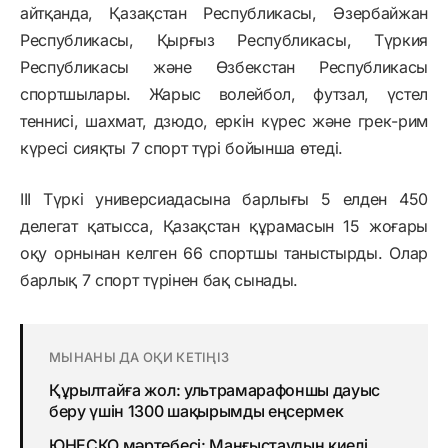
айтқанда, Қазақстан Республикасы, Әзербайжан
Республикасы, Қырғыз Республикасы, Түркия
Республикасы және Өзбекстан Республикасы
спортшылары. Жарыс волейбол, футзал, үстел
теннисі, шахмат, дзюдо, еркін күрес және грек-рим
күресі сияқты 7 спорт түрі бойынша өтеді.
III Түркі универсиадасына барлығы 5 елден 450
делегат қатысса, Қазақстан құрамасын 15 жоғары
оқу орнынан келген 66 спортшы таныстырды. Олар
барлық 7 спорт түрінен бақ сынады.
МЫНАНЫ ДА ОҚИ КЕТІҢІЗ
Құрылтайға жол: ультрамарафоншы дауыс
беру үшін 1300 шақырымды еңсермек
ЮНЕСКО мәртебесі: Маңғыстаудың киелі