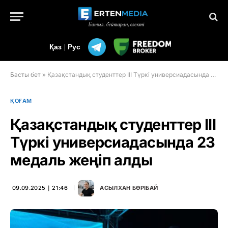
Қаз
|
Рус
Басты бет
»
Қазақстандық студенттер III Түркі универсиадасында 23 медаль жеңіп алды
ҚОҒАМ
Қазақстандық студенттер III
Түркі универсиадасында 23
медаль жеңіп алды
09.09.2025 ∣ 21:46
АСЫЛХАН БӨРІБАЙ