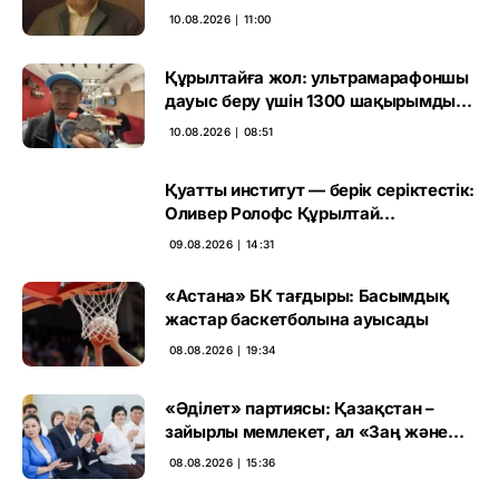
10.08.2026 ∣ 11:00
Құрылтайға жол: ультрамарафоншы
дауыс беру үшін 1300 шақырымды
еңсермек
10.08.2026 ∣ 08:51
Қуатты институт — берік серіктестік:
Оливер Ролофс Құрылтай
сайлауының маңызын бағалады
09.08.2026 ∣ 14:31
«Астана» БК тағдыры: Басымдық
жастар баскетболына ауысады
08.08.2026 ∣ 19:34
«Әділет» партиясы: Қазақстан –
зайырлы мемлекет, ал «Заң және
тәртіп» қағидаты баршаға міндетті
08.08.2026 ∣ 15:36