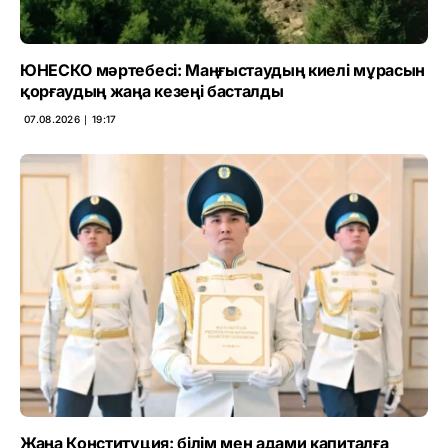
ЮНЕСКО мәртебесі: Маңғыстаудың киелі мұрасын
қорғаудың жаңа кезеңі басталды
07.08.2026 ∣ 19:17
Жаңа Конституция: білім мен адами капиталға