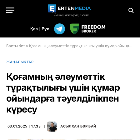
Қаз
|
Рус
Басты бет
»
Қоғамның әлеуметтік тұрақтылығы үшін құмар ойындарға тәуелділікпен күресу
ЖАҢАЛЫҚТАР
Қоғамның әлеуметтік
тұрақтылығы үшін құмар
ойындарға тәуелділікпен
күресу
03.01.2025 ∣ 17:33
АСЫЛХАН БӨРІБАЙ