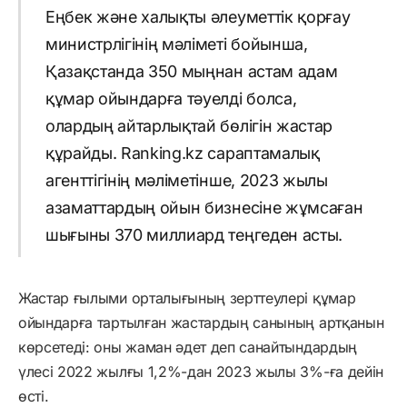
Еңбек және халықты әлеуметтік қорғау
министрлігінің мәліметі бойынша,
Қазақстанда 350 мыңнан астам адам
құмар ойындарға тәуелді болса,
олардың айтарлықтай бөлігін жастар
құрайды. Ranking.kz сараптамалық
агенттігінің мәліметінше, 2023 жылы
азаматтардың ойын бизнесіне жұмсаған
шығыны 370 миллиард теңгеден асты.
Жастар ғылыми орталығының зерттеулері құмар
ойындарға тартылған жастардың санының артқанын
көрсетеді: оны жаман әдет деп санайтындардың
үлесі 2022 жылғы 1,2%-дан 2023 жылы 3%-ға дейін
өсті.