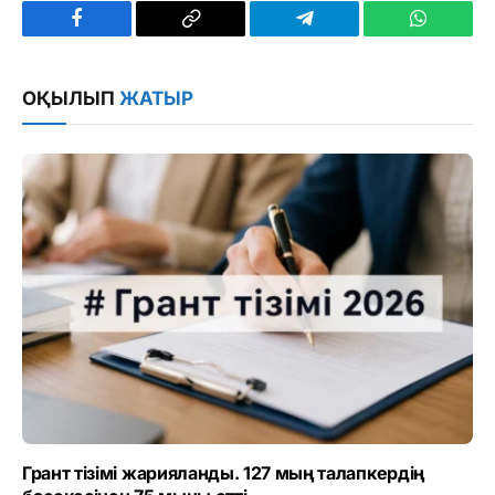
Facebook
Copy
Telegram
WhatsAp
Link
ОҚЫЛЫП
ЖАТЫР
Грант тізімі жарияланды. 127 мың талапкердің