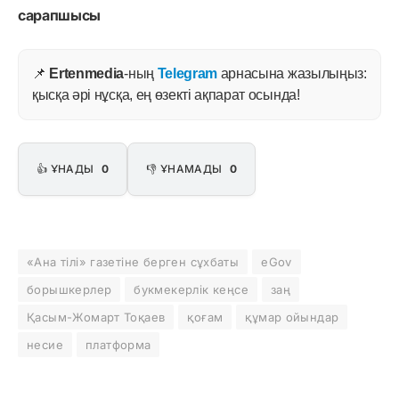
сарапшысы
📌
Ertenmedia
-ның
Telegram
арнасына жазылыңыз:
қысқа әрі нұсқа, ең өзекті ақпарат осында!
👍 ҰНАДЫ
0
👎 ҰНАМАДЫ
0
«Ана тілі» газетіне берген сұхбаты
eGov
борышкерлер
букмекерлік кеңсе
заң
Қасым-Жомарт Тоқаев
қоғам
құмар ойындар
несие
платформа