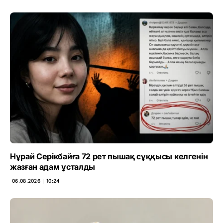
Нұрай Серікбайға 72 рет пышақ сұққысы келгенін
жазған адам ұсталды
06.08.2026 ∣ 10:24