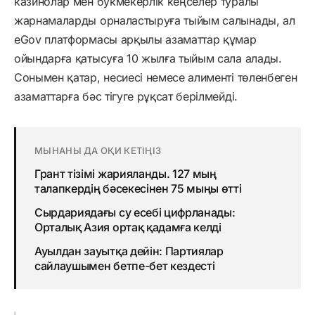
казинолар мен букмекерлік кеңселер туралы
жарнамаларды орналастыруға тыйым салынады, ал
eGov платформасы арқылы азаматтар құмар
ойындарға қатысуға 10 жылға тыйым сала алады.
Сонымен қатар, несиесі немесе алименті төленбеген
азаматтарға бәс тігуге рұқсат берілмейді.
МЫНАНЫ ДА ОҚИ КЕТІҢІЗ
Грант тізімі жарияланды. 127 мың
талапкердің бәсекесінен 75 мыңы өтті
Сырдариядағы су есебі цифрланады:
Орталық Азия ортақ қадамға келді
Ауылдан зауытқа дейін: Партиялар
сайлаушымен бетпе-бет кездесті