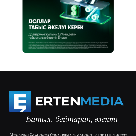
Мерзімді баспасөз басылымын, ақпарат агенттігін және