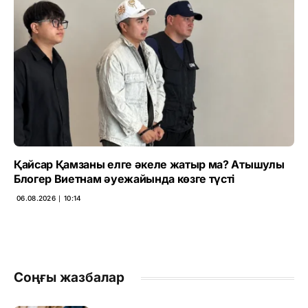
Қайсар Қамзаны елге әкеле жатыр ма? Атышулы
Блогер Виетнам әуежайында көзге түсті
06.08.2026 ∣ 10:14
Соңғы жазбалар