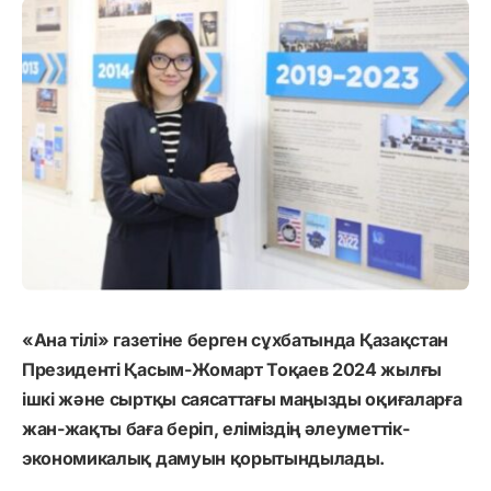
«Ана тілі» газетіне берген сұхбатында Қазақстан
Президенті Қасым-Жомарт Тоқаев 2024 жылғы
ішкі және сыртқы саясаттағы маңызды оқиғаларға
жан-жақты баға беріп, еліміздің әлеуметтік-
экономикалық дамуын қорытындылады.