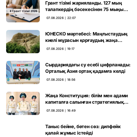
Грант тізімі жарияланды. 127 мың
талапкердің бәсекесінен 75 мыңы
өтті
07.08.2026 ∣ 22:07
ЮНЕСКО мәртебесі: Маңғыстаудың
киелі мұрасын қорғаудың жаңа
кезеңі басталды
07.08.2026 ∣ 19:17
Сырдариядағы су есебі цифрланады:
Орталық Азия ортақ қадамға келді
07.08.2026 ∣ 18:56
Жаңа Конституция: білім мен адами
капиталға салынған стратегиялық
негіз
07.08.2026 ∣ 16:49
Таныс бейне, бөтен сөз: дипфейк
қалай жұмыс істейді