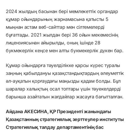
2024 жылдың басынан бері мемлекеттік органдар
құмар ойындарының жарнамасына қатысты 5
мыңнан астам веб-сайттар мен сілтемелерді
бұғаттады. 2021 жылдан бері 36 ойын мекемесінің
лицензиясынан айырылды, оның ішінде 28
букмекерлік кеңсе мен алты букмекерлік дүкен бар.
Құмар ойындарға тәуелділікке қарсы күрес туралы
заңның қабылдануы қазақстандықтардың әлеуметтік
әл-ауқатын қорғаудағы маңызды қадам болды. Бұл
шаралар халықтың осал топтары үшін тәуекелдерді
барынша азайтатын жағдайлар жасауға бағытталған.
Айдана АКЕСИНА, ҚР Президенті жанындағы
Қазақстанның стратегиялық зерттеулер институты
Стратегиялық талдау департаментінің бас