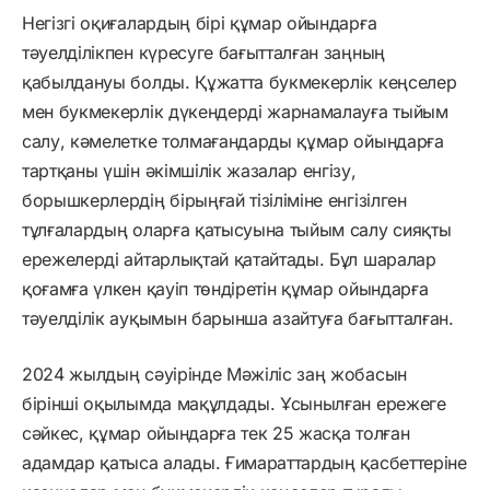
Негізгі оқиғалардың бірі құмар ойындарға
тәуелділікпен күресуге бағытталған заңның
қабылдануы болды. Құжатта букмекерлік кеңселер
мен букмекерлік дүкендерді жарнамалауға тыйым
салу, кәмелетке толмағандарды құмар ойындарға
тартқаны үшін әкімшілік жазалар енгізу,
борышкерлердің бірыңғай тізіліміне енгізілген
тұлғалардың оларға қатысуына тыйым салу сияқты
ережелерді айтарлықтай қатайтады. Бұл шаралар
қоғамға үлкен қауіп төндіретін құмар ойындарға
тәуелділік ауқымын барынша азайтуға бағытталған.
2024 жылдың сәуірінде Мәжіліс заң жобасын
бірінші оқылымда мақұлдады. Ұсынылған ережеге
сәйкес, құмар ойындарға тек 25 жасқа толған
адамдар қатыса алады. Ғимараттардың қасбеттеріне