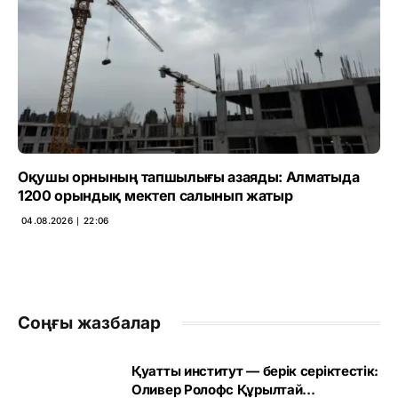
Оқушы орнының тапшылығы азаяды: Алматыда
1200 орындық мектеп салынып жатыр
04.08.2026 ∣ 22:06
Соңғы жазбалар
Қуатты институт — берік серіктестік:
Оливер Ролофс Құрылтай