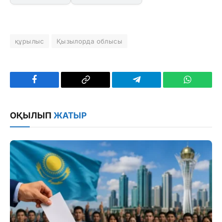
құрылыс
Қызылорда облысы
Facebook
Copy
Telegram
WhatsAp
Link
ОҚЫЛЫП
ЖАТЫР