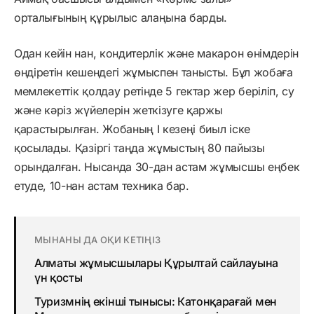
орталығының құрылыс алаңына барды.
Одан кейін нан, кондитерлік және макарон өнімдерін
өндіретін кешендегі жұмыспен танысты. Бұл жобаға
мемлекеттік қолдау ретінде 5 гектар жер беріліп, су
және кәріз жүйелерін жеткізуге қаржы
қарастырылған. Жобаның І кезеңі биыл іске
қосылады. Қазіргі таңда жұмыстың 80 пайызы
орындалған. Нысанда 30-дан астам жұмысшы еңбек
етуде, 10-нан астам техника бар.
МЫНАНЫ ДА ОҚИ КЕТІҢІЗ
Алматы жұмысшылары Құрылтай сайлауына
үн қосты
Туризмнің екінші тынысы: Катонқарағай мен