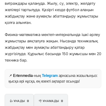
витраждары қалануда. Жылу, су, электр, желдету
желілері тартылуда. Қазіргі кезде футбол алаңын
жабдықтау және аумақты абаттандыру жұмыстары
қолға алынған.
Физика-математика мектеп-интернатында ішкі әрлеу
жұмыстары аяқталуға жақын. Нысанда техникалық
жабдықтау мен аумақты абаттандыру қатар
жүргізілуде. Құрылыс басында 150 жұмысшы мен 20
техника бар.
📌
Ertenmedia
-ның
Telegram
арнасына жазылыңыз:
қысқа әрі нұсқа, ең өзекті ақпарат осында!
👍 ҰНАДЫ
0
👎 ҰНАМАДЫ
0