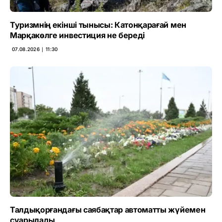
Туризмнің екінші тынысы: Катонқарағай мен
Марқакөлге инвестиция не береді
07.08.2026 ∣ 11:30
Талдықорғандағы саябақтар автоматты жүйемен
суарылады