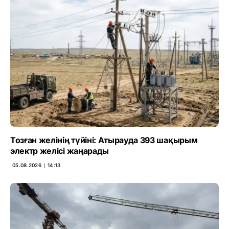
Тозған желінің түйіні: Атырауда 393 шақырым
электр желісі жаңарады
05.08.2026 ∣ 14:13