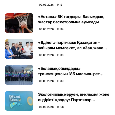
сайлауының маңызын бағалады
09.08.2026 ∣ 14:31
«Астана» БК тағдыры: Басымдық
жастар баскетболына ауысады
08.08.2026 ∣ 19:34
«Әділет» партиясы: Қазақстан –
зайырлы мемлекет, ал «Заң және
тәртіп» қағидаты баршаға міндетті
08.08.2026 ∣ 15:36
«Болашақ ойындары»
трансляциясын 185 миллион рет
көрген
08.08.2026 ∣ 15:30
Экологиялық керуен, инклюзия және
өндірісті қолдау: Партиялар
өңірлерде қандай мәселе көтерді
08.08.2026 ∣ 14:06