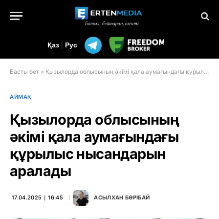
Қаз
|
Рус
Басты бет
»
Қызылорда облысының әкімі қала аумағындағы құрылыс нысандарын аралады
АЙМАҚ
Қызылорда облысының
әкімі қала аумағындағы
құрылыс нысандарын
аралады
17.04.2025 ∣ 16:45
АСЫЛХАН БӨРІБАЙ