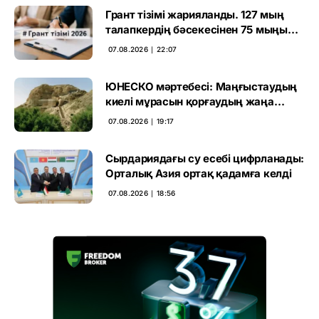
Грант тізімі жарияланды. 127 мың
талапкердің бәсекесінен 75 мыңы
өтті
07.08.2026 ∣ 22:07
ЮНЕСКО мәртебесі: Маңғыстаудың
киелі мұрасын қорғаудың жаңа
кезеңі басталды
07.08.2026 ∣ 19:17
Сырдариядағы су есебі цифрланады:
Орталық Азия ортақ қадамға келді
07.08.2026 ∣ 18:56