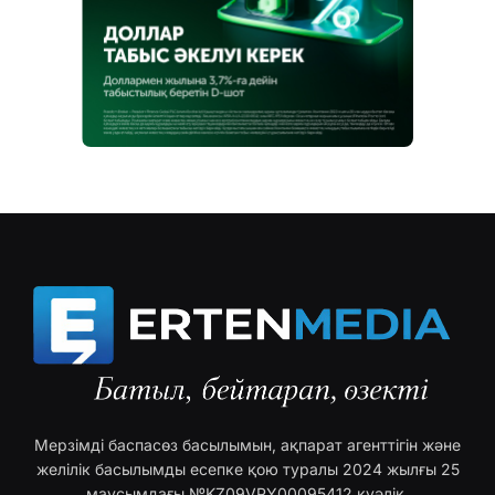
Мерзімді баспасөз басылымын, ақпарат агенттігін және
желілік басылымды есепке қою туралы 2024 жылғы 25
маусымдағы №KZ09VPY00095412 куәлік.