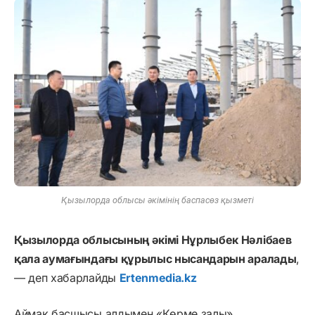
Қызылорда облысы әкімінің баспасөз қызметі
Қызылорда облысының әкімі Нұрлыбек Нәлібаев
қала аумағындағы құрылыс нысандарын аралады
,
— деп хабарлайды
Ertenmedia.kz
Аймақ басшысы алдымен «Көрме залы»