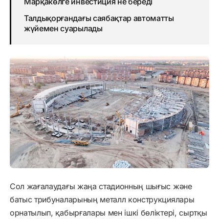
Марқакөлге инвестиция не береді
Талдықорғандағы саябақтар автоматты
жүйемен суарылады
Сол жағалаудағы жаңа стадионның шығыс және
батыс трибуналарының металл конструкциялары
орнатылып, қабырғалары мен ішкі бөліктері, сыртқы