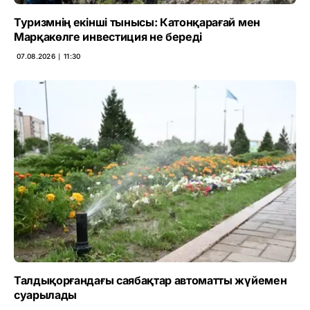
Туризмнің екінші тынысы: Катонқарағай мен
Марқакөлге инвестиция не береді
07.08.2026 ∣ 11:30
Талдықорғандағы саябақтар автоматты жүйемен
суарылады