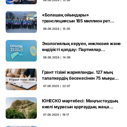
08.08.2026 ∣ 15:36
«Болашақ ойындары»
трансляциясын 185 миллион рет
көрген
08.08.2026 ∣ 15:30
Экологиялық керуен, инклюзия және
өндірісті қолдау: Партиялар
өңірлерде қандай мәселе көтерді
08.08.2026 ∣ 14:06
Грант тізімі жарияланды. 127 мың
талапкердің бәсекесінен 75 мыңы
өтті
07.08.2026 ∣ 22:07
ЮНЕСКО мәртебесі: Маңғыстаудың
киелі мұрасын қорғаудың жаңа
кезеңі басталды
07.08.2026 ∣ 19:17