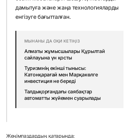
дамытуға және жаңа технологияларды
енгізуге бағытталған.
МЫНАНЫ ДА ОҚИ КЕТІҢІЗ
Алматы жұмысшылары Құрылтай
сайлауына үн қосты
Туризмнің екінші тынысы:
Катонқарағай мен Марқакөлге
инвестиция не береді
Талдықорғандағы саябақтар
автоматты жүйемен суарылады
Жеңімпаздардың қатарында: