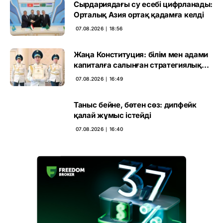
Сырдариядағы су есебі цифрланады:
Орталық Азия ортақ қадамға келді
07.08.2026 ∣ 18:56
Жаңа Конституция: білім мен адами
капиталға салынған стратегиялық
негіз
07.08.2026 ∣ 16:49
Таныс бейне, бөтен сөз: дипфейк
қалай жұмыс істейді
07.08.2026 ∣ 16:40