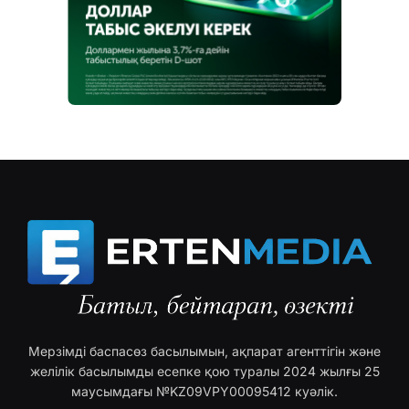
Мерзімді баспасөз басылымын, ақпарат агенттігін және
желілік басылымды есепке қою туралы 2024 жылғы 25
маусымдағы №KZ09VPY00095412 куәлік.