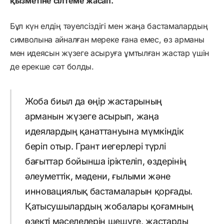
қызметіне сілтеме жасап.
Бұл күн елдің тәуелсіздігі мен жаңа бастамалардың
символына айналған мереке ғана емес, өз арманы
мен идеясын жүзеге асыруға ұмтылған жастар үшін
де ерекше сәт болды.
Жоба биыл да өңір жастарының
арманын жүзеге асырып, жаңа
идеялардың қанаттануына мүмкіндік
беріп отыр. Грант иегерлері түрлі
бағыттар бойынша іріктеліп, өздерінің
әлеуметтік, мәдени, ғылыми және
инновациялық бастамаларын қорғады.
Қатысушылардың жобалары қоғамның
өзекті мәселелерін шешуге, жастарды