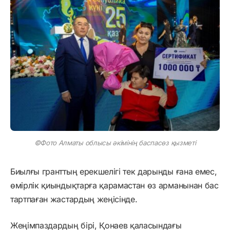
©Фото Алматы облысы әкімінің баспасөз қызметі
Биылғы гранттың ерекшелігі тек дарынды ғана емес,
өмірлік қиындықтарға қарамастан өз арманынан бас
тартпаған жастардың жеңісінде.
Жеңімпаздардың бірі, Қонаев қаласындағы