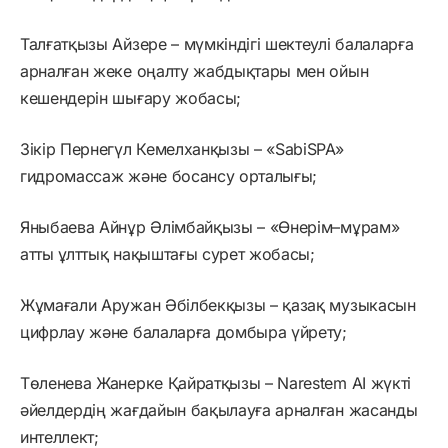
Талғатқызы Айзере – мүмкіндігі шектеулі балаларға
арналған жеке оңалту жабдықтары мен ойын
кешендерін шығару жобасы;
Зікір Пернегүл Кемелханқызы – «SabiSPA»
гидромассаж және босансу орталығы;
Яныбаева Айнұр Әлімбайқызы – «Өнерім–мұрам»
атты ұлттық нақыштағы сурет жобасы;
Жұмағали Аружан Әбілбекқызы – қазақ музыкасын
цифрлау және балаларға домбыра үйрету;
Төленева Жанерке Қайратқызы – Narestem AI жүкті
әйелдердің жағдайын бақылауға арналған жасанды
интеллект;