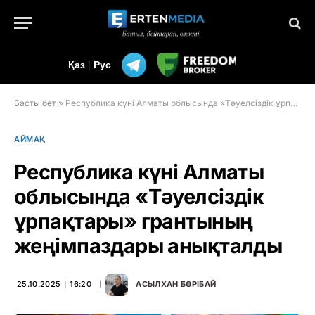
Қаз
|
Рус
Басты бет
»
Республика күні Алматы облысында «Тәуелсіздік ұрпақтары» грантының жеңімпаздары анықталды
АЙМАҚ
Республика күні Алматы
облысында «Тәуелсіздік
ұрпақтары» грантының
жеңімпаздары анықталды
25.10.2025 ∣ 16:20
АСЫЛХАН БӨРІБАЙ