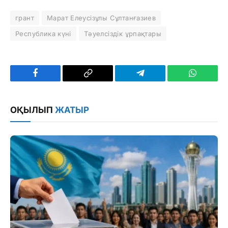
грант
Марат Елеусізұлы Сұлтанғазиев
Республика күні
Тәуелсіздік ұрпақтары
Facebook
Copy
Telegram
WhatsAp
Link
ОҚЫЛЫП
ЖАТЫР