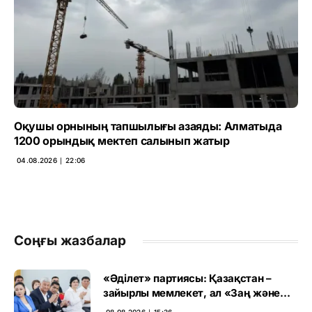
Оқушы орнының тапшылығы азаяды: Алматыда
1200 орындық мектеп салынып жатыр
04.08.2026 ∣ 22:06
Соңғы жазбалар
«Әділет» партиясы: Қазақстан –
зайырлы мемлекет, ал «Заң және
тәртіп» қағидаты баршаға міндетті