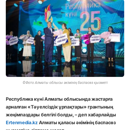
©Фото Алматы облысы әкімінің баспасөз қызметі
Республика күні Алматы облысында жастарға
арналған «Тәуелсіздік ұрпақтары» грантының
жеңімпаздары белгілі болды, – деп хабарлайды
Ertenmedia.kz
Алматы қаласы әкімінің баспасөз