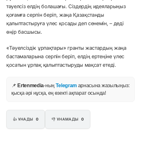
тәуелсіз елдің болашағы. Сіздердің идеяларыңыз
қоғамға серпін беріп, жаңа Қазақстанды
қалыптастыруға үлес қосады деп сенемін, – деді
өңір басшысы.
«Тәуелсіздік ұрпақтары» гранты жастардың жаңа
бастамаларына серпін беріп, елдің ертеңіне үлес
қосатын ұрпақ қалыптастыруды мақсат етеді.
📌
Ertenmedia
-ның
Telegram
арнасына жазылыңыз:
қысқа әрі нұсқа, ең өзекті ақпарат осында!
👍 ҰНАДЫ
0
👎 ҰНАМАДЫ
0