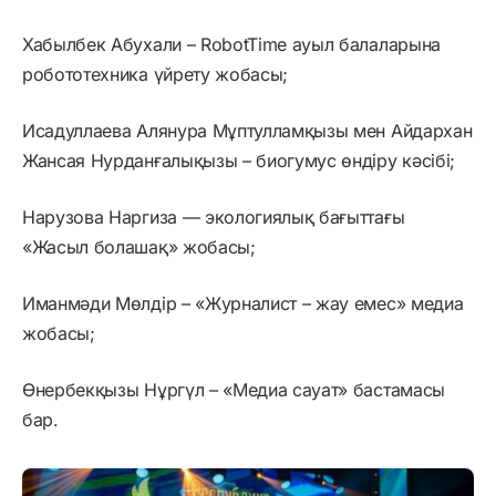
Хабылбек Абуxали – RobotTime ауыл балаларына
робототехника үйрету жобасы;
Исадуллаева Алянура Мұптулламқызы мен Айдархан
Жансая Нурданғалықызы – биогумус өндіру кәсібі;
Нарузова Наргиза — экологиялық бағыттағы
«Жасыл болашақ» жобасы;
Иманмәди Мөлдір – «Журналист – жау емес» медиа
жобасы;
Өнербекқызы Нұргүл – «Медиа сауат» бастамасы
бар.