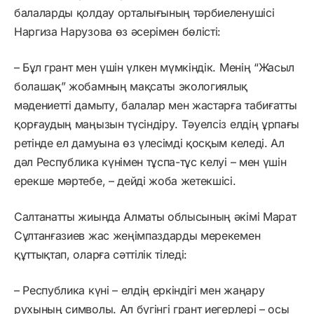
балаларды қолдау орталығының тәрбиеленушісі
Наргиза Нарузова өз әсерімен бөлісті:
– Бұл грант мен үшін үлкен мүмкіндік. Менің “Жасыл
болашақ” жобамның мақсаты экологиялық
мәдениетті дамыту, балалар мен жастарға табиғатты
қорғаудың маңызын түсіндіру. Тәуелсіз елдің ұрпағы
ретінде ел дамуына өз үлесімді қосқым келеді. Ал
дәл Республика күнімен тұспа-тұс келуі – мен үшін
ерекше мәртебе, – дейді жоба жетекшісі.
Салтанатты жиында Алматы облысының әкімі Марат
Сұлтанғазиев жас жеңімпаздарды мерекемен
құттықтап, оларға сәттілік тіледі:
– Республика күні – елдің еркіндігі мен жаңару
рухының символы. Ал бүгінгі грант иегерлері – осы