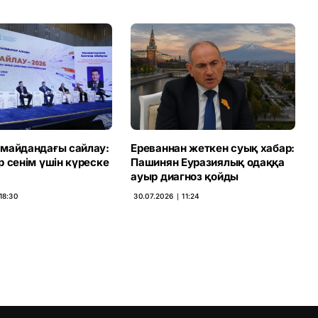
майдандағы сайлау:
Ереваннан жеткен суық хабар:
 сенім үшін күреске
Пашинян Еуразиялық одаққа
ауыр диагноз қойды
18:30
30.07.2026 ∣ 11:24