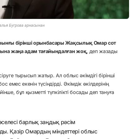
алья Бугрова арнасынан
ұрынғы бірінші орынбасары Жақсылық Омар сот
нына жаңа адам тағайындалған жоқ,
деп жазады
іруге тырысып жатыр. Ал облыс әкімдігі бірінші
с емес екенін түсіндірді. Әкімдік өкілдерінің
ейінше, бұл қызметті түпкілікті босады деп тануға
селесі барлық заңдық рәсім
ады. Қазір Омардың міндеттері облыс