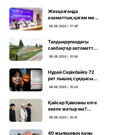
Жезқазғанда
азаматтық қоғам мен
партиялардың
06.08.2026 ∣ 17:39
байланысы
талқыланды
Талдықорғандағы
саябақтар автоматты
жүйемен суарылады
06.08.2026 ∣ 10:56
Нұрай Серікбайға 72
рет пышақ сұққысы
келгенін жазған адам
06.08.2026 ∣ 10:24
ұсталды
Қайсар Қамзаны елге
әкеле жатыр ма?
Атышулы Блогер
06.08.2026 ∣ 10:14
Виетнам әуежайында
көзге түсті
40 жылқының құны