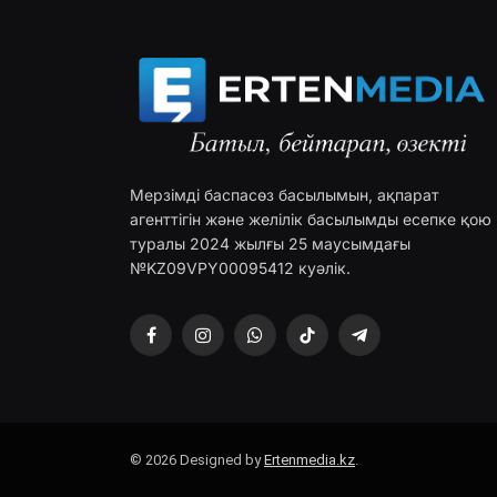
Мерзімді баспасөз басылымын, ақпарат
агенттігін және желілік басылымды есепке қою
туралы 2024 жылғы 25 маусымдағы
№KZ09VPY00095412 куәлік.
Facebook
Instagram
WhatsApp
TikTok
Telegram
© 2026 Designed by
Ertenmedia.kz
.