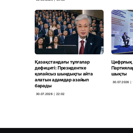
Қазақстандағы тұлғалар
Цифрлық 
дефициті: Президентке
Партиялар
қолайсыз шындықты айта
шықты
алатын адамдар азайып
30.07.2026 ∣ 
барады
30.07.2026 ∣ 22:02