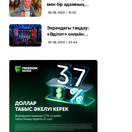
мен бір адамның
тағдыры: апелляция 7
06.08.2026 ∣ 10:02
жылдық үкімді бұзды
Экрандағы таңдау:
«Әділет» онлайн
дауыс беруде алға
05.08.2026 ∣ 23:44
шықты