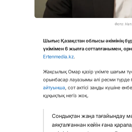
Фото: Нат
Шығыс Қазақстан облысы әкімінің б
үкімімен 6 жылға сотталғанымен, ор
Ertenmedia.kz
.
Жақсылық Омар қазір үкімге шағым түс
орынбасар лауазымы әлі ресми түрде бо
айтуынша
, сот актісі заңды күшіне енб
құқықтық негіз жоқ.
Сондықтан жаңа тағайындау мә
аяқталғаннан кейін ғана қарал