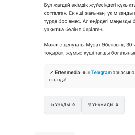
Бұл жағдай әкімдік жүйесіндегі құқықты
сотталған. Екінші жағынан, үкім заңд
түрде бос емес. Ал өңірдегі маңызды 
уақытша бөлініп берілген.
Мәжіліс депутаты Мұрат Әбеновтің 30
тоқырап, жұмыс күші тапшы болатыны
📌
Ertenmedia
-ның
Telegram
арнасына ж
осында!
👍 ҰНАДЫ
0
👎 ҰНАМАДЫ
0