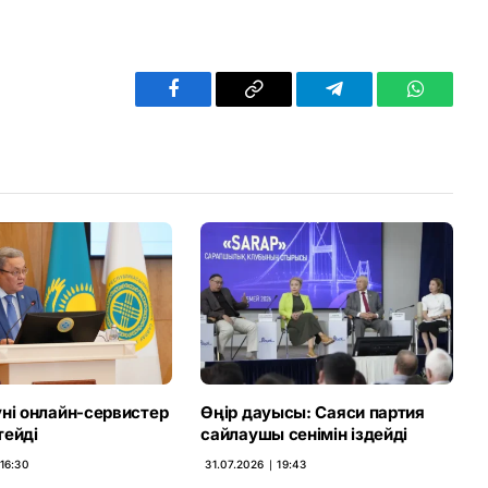
Facebook
Copy
Telegram
WhatsAp
Link
ні онлайн-сервистер
Өңір дауысы: Саяси партия
тейді
сайлаушы сенімін іздейді
16:30
31.07.2026 ∣ 19:43