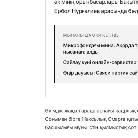
әкімінің орынбасарлары Бақыт
Ербол Нұрғалиев арасында бөлі
МЫНАНЫ ДА ОҚИ КЕТІҢІЗ
Микрофондағы мина: Ақорда т
нысанаға алды
Сайлау күні онлайн-сервистер 
Өңір дауысы: Саяси партия сай
Әкімдік жақын арада арнайы кадрлық 
Сонымен бірге Жақсылық Омарға қатыст
басшылығы мұны істің қылмыстық сот 