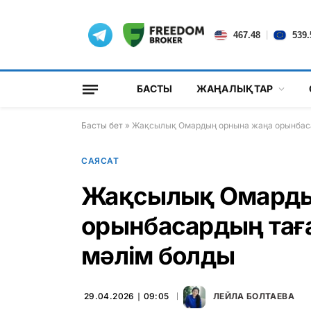
|
467.48
539.
БАСТЫ
ЖАҢАЛЫҚТАР
Басты бет
»
Жақсылық Омардың орнына жаңа орынбас
САЯСАТ
Жақсылық Омарды
орынбасардың та
мәлім болды
29.04.2026 ∣ 09:05
ЛЕЙЛА БОЛТАЕВА