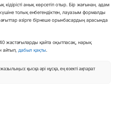
қ кідірісті анық көрсетіп отыр. Бір жағынан, адам
ы күшіне толық енбегендіктен, лауазым формалды
бағыттар әзірге бірнеше орынбасардың арасында
-40 жастағыларды қайта оқытпасақ, нарық
н айтып,
дабыл қақты
.
азылыңыз: қысқа әрі нұсқа, ең өзекті ақпарат