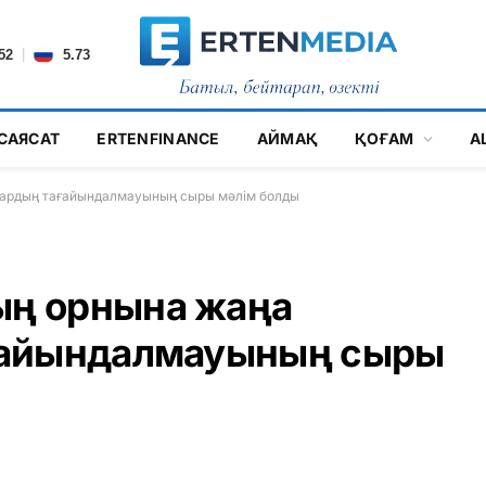
|
52
5.73
САЯСАТ
ERTENFINANCE
АЙМАҚ
ҚОҒАМ
А
ардың тағайындалмауының сыры мәлім болды
ң орнына жаңа
ғайындалмауының сыры