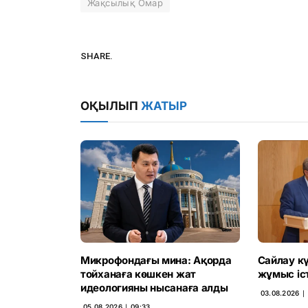
Жақсылық Омар
SHARE.
ОҚЫЛЫП
ЖАТЫР
Микрофондағы мина: Ақорда
Сайлау кү
тойханаға көшкен жат
жұмыс іс
идеологияны нысанаға алды
03.08.2026 ∣ 
05.08.2026 ∣ 09:33