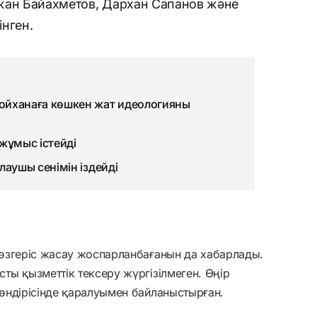
жан Байахметов, Дархан Сапанов және
нген.
ойханаға көшкен жат идеологияны
жұмыс істейді
лаушы сенімін іздейді
өзгеріс жасау жоспарланбағанын да хабарлады.
ы қызметтік тексеру жүргізілмеген. Өңір
өндірісінде қаралуымен байланыстырған.