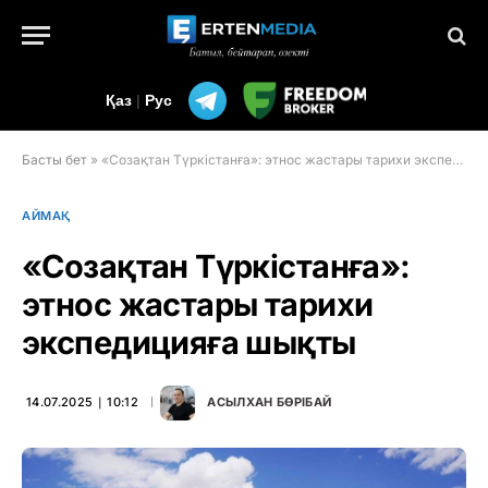
Қаз
|
Рус
Басты бет
»
«Созақтан Түркістанға»: этнос жастары тарихи экспедицияға шықты
АЙМАҚ
«Созақтан Түркістанға»:
этнос жастары тарихи
экспедицияға шықты
14.07.2025 ∣ 10:12
АСЫЛХАН БӨРІБАЙ