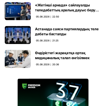
«Жетінші арнада» сайлауалды
теледебаттың аралық дауыс беру
нәтижесі жарияланды
05.08.2026 ∣ 22:50
Астанада саяси партиялардың теле
дебаты басталды
05.08.2026 ∣ 21:25
Өндірістегі жарақатқа ортақ
медициналық талап енгізілмек
05.08.2026 ∣ 20:36