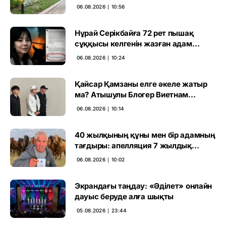
06.08.2026 ∣ 10:56
Нұрай Серікбайға 72 рет пышақ
сұққысы келгенін жазған адам
ұсталды
06.08.2026 ∣ 10:24
Қайсар Қамзаны елге әкеле жатыр
ма? Атышулы Блогер Виетнам
әуежайында көзге түсті
06.08.2026 ∣ 10:14
40 жылқының құны мен бір адамның
тағдыры: апелляция 7 жылдық
үкімді бұзды
06.08.2026 ∣ 10:02
Экрандағы таңдау: «Әділет» онлайн
дауыс беруде алға шықты
05.08.2026 ∣ 23:44