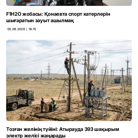
F1H2O жобасы: Қонаевта спорт катерлерін
шығаратын зауыт ашылмақ
05.08.2026 ∣ 18:15
Тозған желінің түйіні: Атырауда 393 шақырым
электр желісі жаңарады