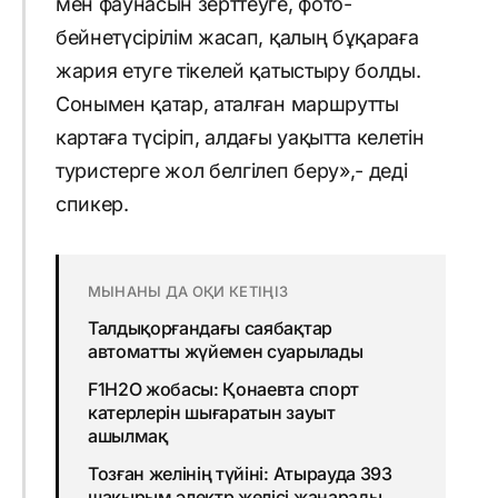
мен фаунасын зерттеуге, фото-
бейнетүсірілім жасап, қалың бұқараға
жария етуге тікелей қатыстыру болды.
Сонымен қатар, аталған маршрутты
картаға түсіріп, алдағы уақытта келетін
туристерге жол белгілеп беру»,- деді
спикер.
МЫНАНЫ ДА ОҚИ КЕТІҢІЗ
Талдықорғандағы саябақтар
автоматты жүйемен суарылады
F1H2O жобасы: Қонаевта спорт
катерлерін шығаратын зауыт
ашылмақ
Тозған желінің түйіні: Атырауда 393
шақырым электр желісі жаңарады