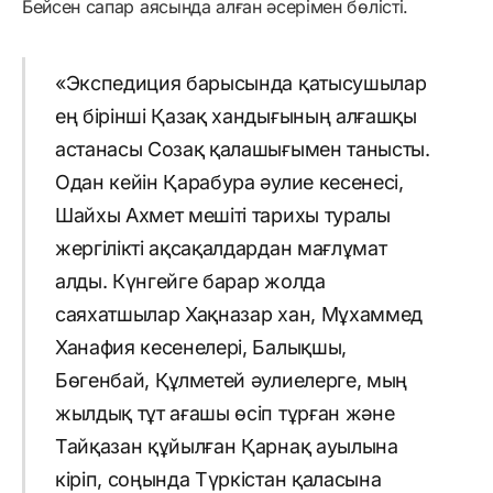
Бейсен сапар аясында алған әсерімен бөлісті.
«Экспедиция барысында қатысушылар
ең бірінші Қазақ хандығының алғашқы
астанасы Созақ қалашығымен танысты.
Одан кейін Қарабура әулие кесенесі,
Шайхы Ахмет мешіті тарихы туралы
жергілікті ақсақалдардан мағлұмат
алды. Күнгейге барар жолда
саяхатшылар Хақназар хан, Мұхаммед
Ханафия кесенелері, Балықшы,
Бөгенбай, Құлметей әулиелерге, мың
жылдық тұт ағашы өсіп тұрған және
Тайқазан құйылған Қарнақ ауылына
кіріп, соңында Түркістан қаласына