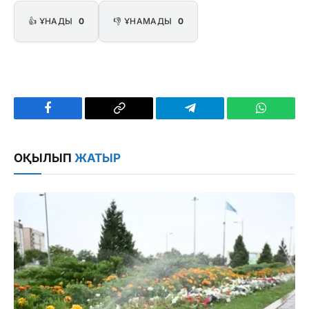
👍 ҰНАДЫ
0
👎 ҰНАМАДЫ
0
Facebook
Copy
Telegram
WhatsAp
Link
ОҚЫЛЫП
ЖАТЫР