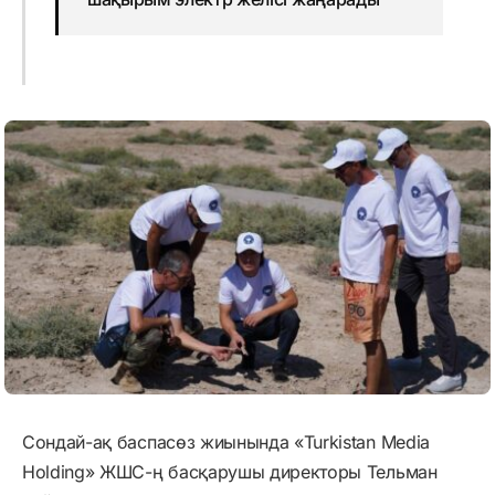
Сондай-ақ баспасөз жиынында «Turkistan Media
Holding» ЖШС-ң басқарушы директоры Тельман