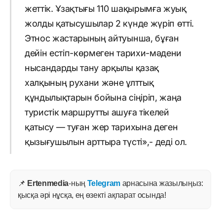
жеттік. Ұзақтығы 110 шақырымға жуық
жолды қатысушылар 2 күнде жүріп өтті.
Этнос жастарының айтуынша, бұған
дейін естіп-көрмеген тарихи-мәдени
нысандарды тану арқылы қазақ
халқының рухани және ұлттық
құндылықтарын бойына сіңіріп, жаңа
туристік маршрутты ашуға тікелей
қатысу — туған жер тарихына деген
қызығушылын арттыра түсті»,- деді ол.
📌
Ertenmedia
-ның
Telegram
арнасына жазылыңыз:
қысқа әрі нұсқа, ең өзекті ақпарат осында!