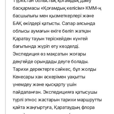
Түркістан облыстық қоғамдық даму
басқармасы «Қоғамдық келісім» КММ-ң
басшылығы мен қызметкерлері және
БАҚ өкілдері қатысты. Сапар аясында
облысы аумағын екіге бөліп жатқан
Қаратау тауын теріскейден күнгей
бағытында жүріп өту көзделді.
Экспедиция өз мақсатын жоғары
деңгейде орындады деуге болады.
Тарихи деректерге сәйкес, бұл жолды
Кенесары хан әскерімен уақытты
үнемдеу және қысқарту үшін
пайдаланған. Экспедицияға қатысушы
түрлі этнос жастарын тарихи маршрутты
қайта жаңғыртуға, Қаратаудың флора