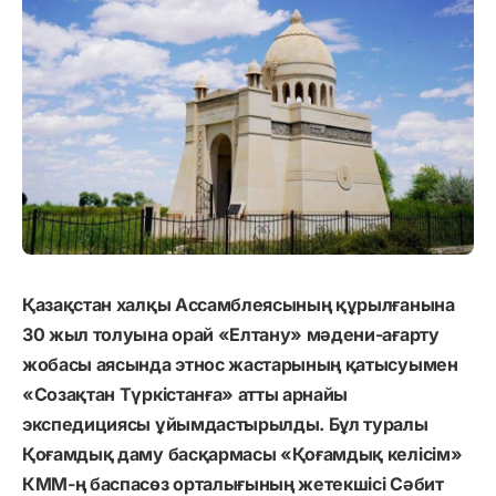
Қазақстан халқы Ассамблеясының құрылғанына
30 жыл толуына орай «Елтану» мәдени-ағарту
жобасы аясында этнос жастарының қатысуымен
«Созақтан Түркістанға» атты арнайы
экспедициясы ұйымдастырылды. Бұл туралы
Қоғамдық даму басқармасы «Қоғамдық келісім»
КММ-ң баспасөз орталығының жетекшісі Сәбит