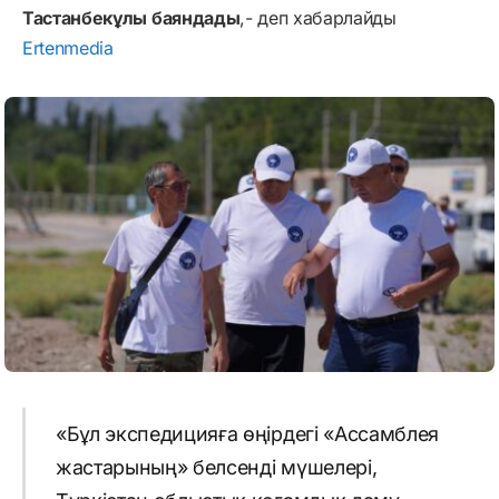
Тастанбекұлы баяндады
,- деп хабарлайды
Ertenmedia
«Бұл экспедицияға өңірдегі «Ассамблея
жастарының» белсенді мүшелері,