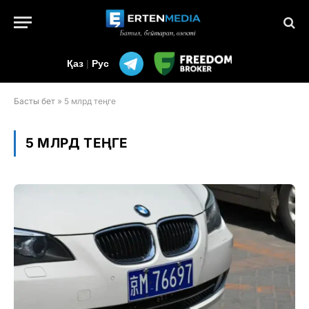
Қаз
|
Рус
Басты бет
»
5 млрд теңге
5 МЛРД ТЕҢГЕ