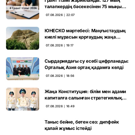
Грант тізімі жарияланды. 127 мың
талапкердің бәсекесінен 75 мыңы
өтті
07.08.2026 ∣ 22:07
ЮНЕСКО мәртебесі: Маңғыстаудың
киелі мұрасын қорғаудың жаңа
кезеңі басталды
07.08.2026 ∣ 19:17
Сырдариядағы су есебі цифрланады:
Орталық Азия ортақ қадамға келді
07.08.2026 ∣ 18:56
Жаңа Конституция: білім мен адами
капиталға салынған стратегиялық
негіз
07.08.2026 ∣ 16:49
Таныс бейне, бөтен сөз: дипфейк
қалай жұмыс істейді