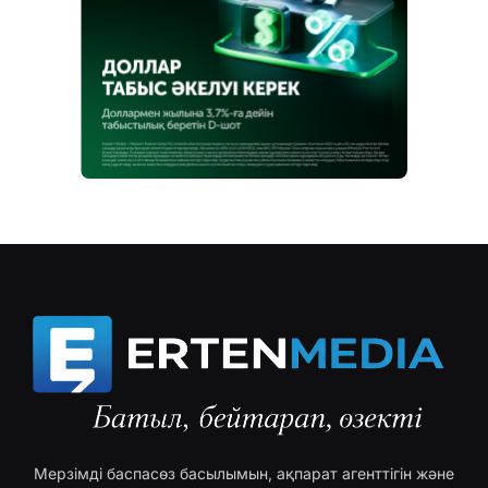
Мерзімді баспасөз басылымын, ақпарат агенттігін және