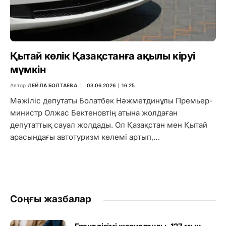
Қытай көлік Қазақстанға ақылы кіруі
мүмкін
Автор
ЛЕЙЛА БОЛТАЕВА
03.06.2026 ∣ 16:25
Мәжіліс депутаты Болатбек Нәжметдинұлы Премьер-
министр Олжас Бектеновтің атына жолдаған
депутаттық сауал жолдады. Ол Қазақстан мен Қытай
арасындағы автотуризм көлемі артып,…
Соңғы жазбалар