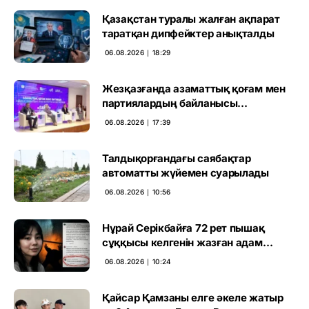
Қазақстан туралы жалған ақпарат
таратқан дипфейктер анықталды
06.08.2026 ∣ 18:29
Жезқазғанда азаматтық қоғам мен
партиялардың байланысы
талқыланды
06.08.2026 ∣ 17:39
Талдықорғандағы саябақтар
автоматты жүйемен суарылады
06.08.2026 ∣ 10:56
Нұрай Серікбайға 72 рет пышақ
сұққысы келгенін жазған адам
ұсталды
06.08.2026 ∣ 10:24
Қайсар Қамзаны елге әкеле жатыр