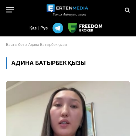
Қаз
|
Рус
Басты бет
»
Адина Батырбекқызы
АДИНА БАТЫРБЕКҚЫЗЫ