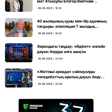
ма? Атышулы Блогер Виетнам
әуежайында көзге түсті
06.08.2026 ∣ 10:14
40 жылқының құны мен бір адамның
тағдыры: апелляция 7 жылдық
үкімді бұзды
06.08.2026 ∣ 10:02
Экрандағы таңдау: «Әділет» онлайн
дауыс беруде алға шықты
05.08.2026 ∣ 23:44
«Жетінші арнада» сайлауалды
теледебаттың аралық дауыс беру
нәтижесі жарияланды
05.08.2026 ∣ 22:50