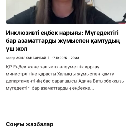
Инклюзивті еңбек нарығы: Мүгедектігі
бар азаматтарды жұмыспен қамтудың
үш жол
Автор
АСЫЛХАН БӨРІБАЙ
17.10.2025 ∣ 22:33
ҚР Еңбек және халықты әлеуметтік қорғау
министрлігіне қарасты Халықты жұмыспен қамту
департаментінің бас сарапшысы Адина Батырбекқызы
мүгедектігі бар азаматтардың еңбекке…
Соңғы жазбалар