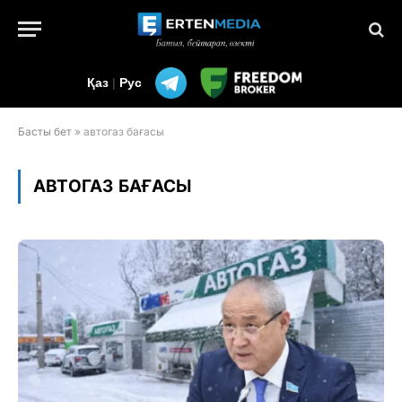
Қаз
|
Рус
Басты бет
»
автогаз бағасы
АВТОГАЗ БАҒАСЫ