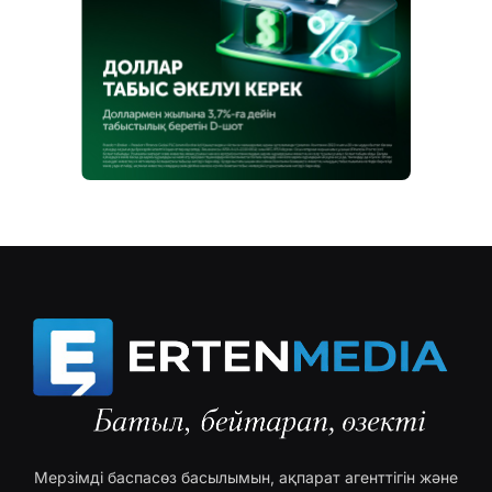
Мерзімді баспасөз басылымын, ақпарат агенттігін және