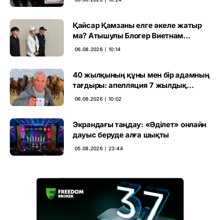
Қайсар Қамзаны елге әкеле жатыр
ма? Атышулы Блогер Виетнам
әуежайында көзге түсті
06.08.2026 ∣ 10:14
40 жылқының құны мен бір адамның
тағдыры: апелляция 7 жылдық
үкімді бұзды
06.08.2026 ∣ 10:02
Экрандағы таңдау: «Әділет» онлайн
дауыс беруде алға шықты
05.08.2026 ∣ 23:44