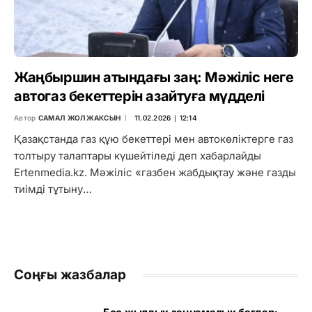
Жаңбыршин атындағы заң: Мәжіліс неге
автогаз бекеттерін азайтуға мүдделі
Автор
САМАЛ ЖОЛЖАКСЫН
11.02.2026 ∣ 12:14
Қазақстанда газ құю бекеттері мен автокөліктерге газ
толтыру талаптары күшейтіледі деп хабарлайды
Ertenmedia.kz. Мәжіліс «газбен жабдықтау және газды
тиімді тұтыну…
Соңғы жазбалар