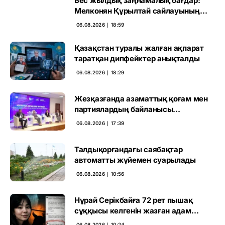
Бес жылдық заңнамалық бағдар:
Мелконян Құрылтай сайлауының
маңызын бағалады
06.08.2026 ∣ 18:59
Қазақстан туралы жалған ақпарат
таратқан дипфейктер анықталды
06.08.2026 ∣ 18:29
Жезқазғанда азаматтық қоғам мен
партиялардың байланысы
талқыланды
06.08.2026 ∣ 17:39
Талдықорғандағы саябақтар
автоматты жүйемен суарылады
06.08.2026 ∣ 10:56
Нұрай Серікбайға 72 рет пышақ
сұққысы келгенін жазған адам
ұсталды
06.08.2026 ∣ 10:24