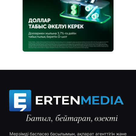
Мерзімді баспасөз басылымын, ақпарат агенттігін және