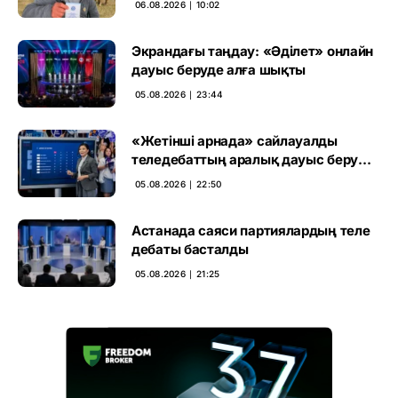
06.08.2026 ∣ 10:02
Экрандағы таңдау: «Әділет» онлайн
дауыс беруде алға шықты
05.08.2026 ∣ 23:44
«Жетінші арнада» сайлауалды
теледебаттың аралық дауыс беру
нәтижесі жарияланды
05.08.2026 ∣ 22:50
Астанада саяси партиялардың теле
дебаты басталды
05.08.2026 ∣ 21:25