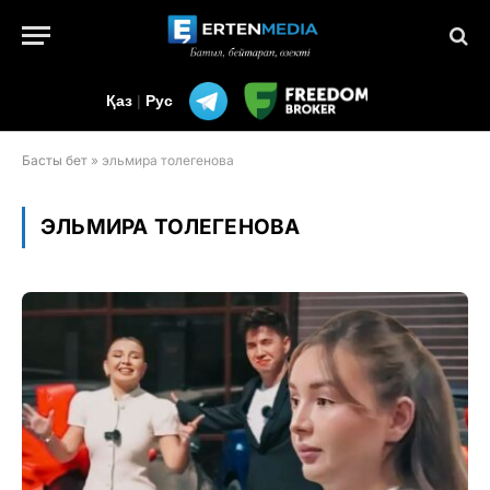
Қаз
|
Рус
Басты бет
»
эльмира толегенова
ЭЛЬМИРА ТОЛЕГЕНОВА