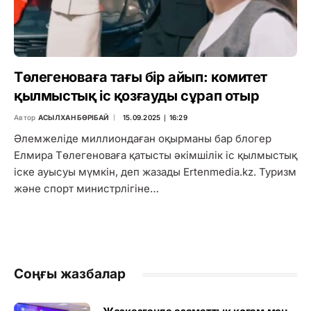
Төлегеноваға тағы бір айып: комитет
қылмыстық іс қозғауды сұрап отыр
Автор
АСЫЛХАН БӨРІБАЙ
15.09.2025 ∣ 16:29
Әлемжеліде миллиондаған оқырманы бар блогер
Елмира Төлегеноваға қатысты әкімшілік іс қылмыстық
іске ауысуы мүмкін, деп жазады Ertenmedia.kz. Туризм
және спорт министрлігіне…
Соңғы жазбалар