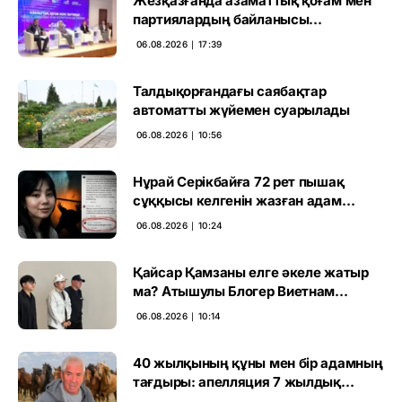
Жезқазғанда азаматтық қоғам мен
партиялардың байланысы
талқыланды
06.08.2026 ∣ 17:39
Талдықорғандағы саябақтар
автоматты жүйемен суарылады
06.08.2026 ∣ 10:56
Нұрай Серікбайға 72 рет пышақ
сұққысы келгенін жазған адам
ұсталды
06.08.2026 ∣ 10:24
Қайсар Қамзаны елге әкеле жатыр
ма? Атышулы Блогер Виетнам
әуежайында көзге түсті
06.08.2026 ∣ 10:14
40 жылқының құны мен бір адамның
тағдыры: апелляция 7 жылдық
үкімді бұзды