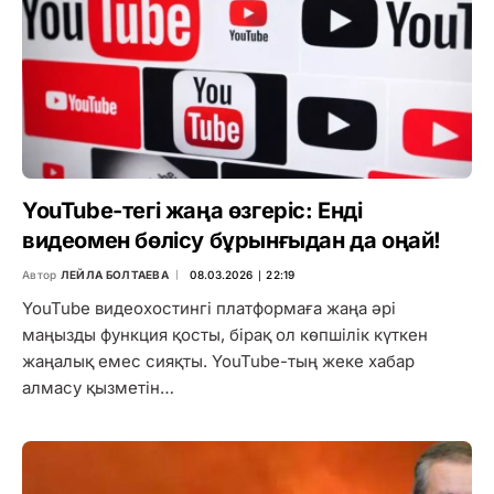
YouTube-тегі жаңа өзгеріс: Енді
видеомен бөлісу бұрынғыдан да оңай!
Автор
ЛЕЙЛА БОЛТАЕВА
08.03.2026 ∣ 22:19
YouTube видеохостингі платформаға жаңа әрі
маңызды функция қосты, бірақ ол көпшілік күткен
жаңалық емес сияқты. YouTube-тың жеке хабар
алмасу қызметін…