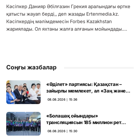
Кәсіпкер Данияр Әбілғазин Грекия аралындағы өртке
қатысты жауап берді,, деп жазады Ertenmedia.kz.
Кәсіпкердің мәлімдемесін Forbes Kazakhstan
жариялады. Ол яхтаны жалға алғанын мойындады.…
Соңғы жазбалар
«Әділет» партиясы: Қазақстан –
зайырлы мемлекет, ал «Заң және
тәртіп» қағидаты баршаға міндетті
08.08.2026 ∣ 15:36
«Болашақ ойындары»
трансляциясын 185 миллион рет
көрген
08.08.2026 ∣ 15:30