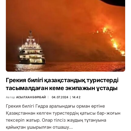
Грекия билігі қазақстандық туристерді
тасымалдаған кеме экипажын ұстады
Автор
АСЫЛХАН БӨРІБАЙ
04.07.2024 ∣ 14:42
Грекия билігі Гидра аралындағы орман өртіне
Қазақстаннан келген туристердің қатысы бар-жоғын
тексеріп жатыр. Олар тілсіз жаудың тұтануына
қайықтан ұшырылған отшашу…