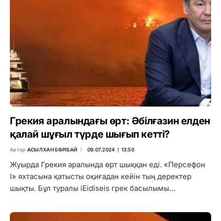
Грекия аралындағы өрт: Әбілғазин елден
қалай шұғыл түрде шығып кетті?
Автор
АСЫЛХАН БӨРІБАЙ
09.07.2024 ∣ 13:50
Жуырда Грекия аралында өрт шыққан еді. «Персефон
I» яхтасына қатысты оқиғадан кейін тың деректер
шықты. Бұл туралы iEidiseis грек басылымы…