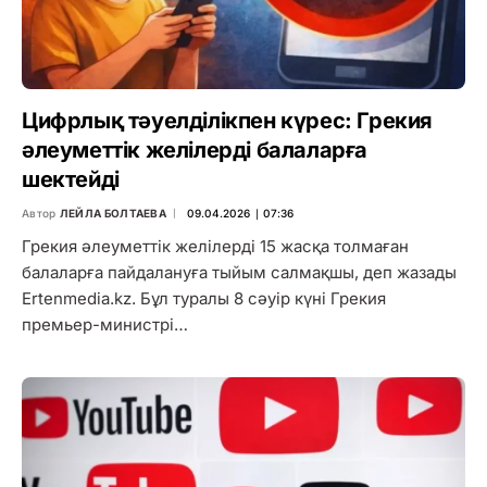
Цифрлық тәуелділікпен күрес: Грекия
әлеуметтік желілерді балаларға
шектейді
Автор
ЛЕЙЛА БОЛТАЕВА
09.04.2026 ∣ 07:36
Грекия әлеуметтік желілерді 15 жасқа толмаған
балаларға пайдалануға тыйым салмақшы, деп жазады
Ertenmedia.kz. Бұл туралы 8 сәуір күні Грекия
премьер-министрі…