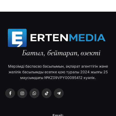
Мерзімді баспасөз басылымын, ақпарат агенттігін және
желілік басылымды есепке қою туралы 2024 жылғы 25
маусымдағы №KZ09VPY00095412 куәлік.
Facebook
Instagram
WhatsApp
TikTok
Telegram
Email: