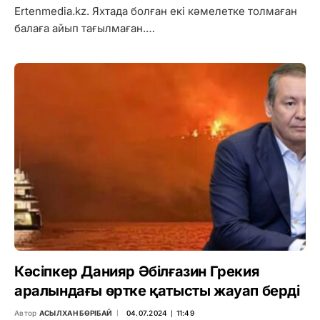
Ertenmedia.kz. Яхтада болған екі кәмелетке толмаған
балаға айып тағылмаған.…
Кәсіпкер Данияр Әбілғазин Грекия
аралындағы өртке қатысты жауап берді
Автор
АСЫЛХАН БӨРІБАЙ
04.07.2024 ∣ 11:49