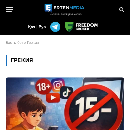
Қаз
|
Рус
Басты бет
»
Грекия
ГРЕКИЯ