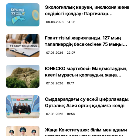
Экологиялық керуен, инклюзия және
өндірісті қолдау: Партиялар
өңірлерде қандай мәселе көтерді
08.08.2026 ∣ 14:06
Грант тізімі жарияланды. 127 мың
талапкердің бәсекесінен 75 мыңы
өтті
07.08.2026 ∣ 22:07
ЮНЕСКО мәртебесі: Маңғыстаудың
киелі мұрасын қорғаудың жаңа
кезеңі басталды
07.08.2026 ∣ 19:17
Сырдариядағы су есебі цифрланады:
Орталық Азия ортақ қадамға келді
07.08.2026 ∣ 18:56
Жаңа Конституция: білім мен адами