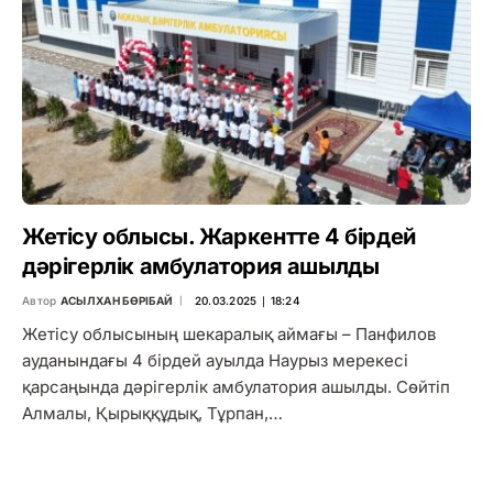
Жетісу облысы. Жаркентте 4 бірдей
дәрігерлік амбулатория ашылды
Автор
АСЫЛХАН БӨРІБАЙ
20.03.2025 ∣ 18:24
Жетісу облысының шекаралық аймағы – Панфилов
ауданындағы 4 бірдей ауылда Наурыз мерекесі
қарсаңында дәрігерлік амбулатория ашылды. Сөйтіп
Алмалы, Қырыққұдық, Тұрпан,…