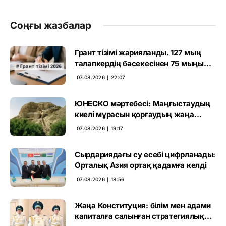
Соңғы жазбалар
Грант тізімі жарияланды. 127 мың
талапкердің бәсекесінен 75 мыңы
өтті
07.08.2026 ∣ 22:07
ЮНЕСКО мәртебесі: Маңғыстаудың
киелі мұрасын қорғаудың жаңа
кезеңі басталды
07.08.2026 ∣ 19:17
Сырдариядағы су есебі цифрланады:
Орталық Азия ортақ қадамға келді
07.08.2026 ∣ 18:56
Жаңа Конституция: білім мен адами
капиталға салынған стратегиялық