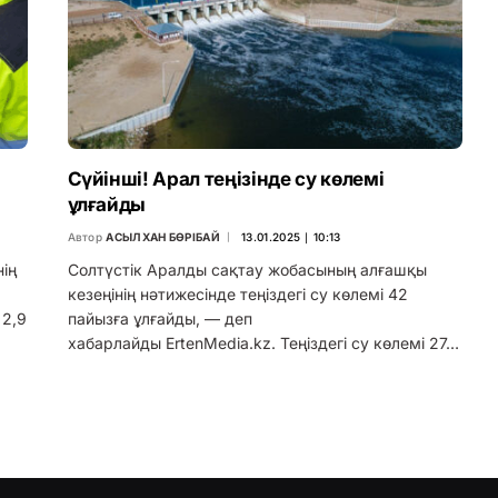
Сүйінші! Арал теңізінде су көлемі
ұлғайды
Автор
АСЫЛХАН БӨРІБАЙ
13.01.2025 ∣ 10:13
ің
Солтүстік Аралды сақтау жобасының алғашқы
кезеңінің нәтижесінде теңіздегі су көлемі 42
 2,9
пайызға ұлғайды, — деп
хабарлайды ErtenMedia.kz. Теңіздегі су көлемі 27…