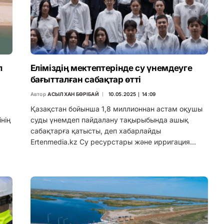
л
Еліміздің мектептерінде су үнемдеуге
бағытталған сабақтар өтті
Автор
АСЫЛХАН БӨРІБАЙ
10.05.2025 ∣ 14:09
Қазақстан бойынша 1,8 миллионнан астам оқушы
інің
суды үнемдеп пайдалану тақырыбында ашық
сабақтарға қатысты, деп хабарлайды
Ertenmedia.kz Су ресурстары және ирригация…