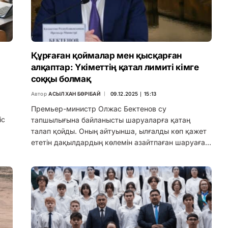
Құрғаған қоймалар мен қысқарған
алқаптар: Үкіметтің қатал лимиті кімге
соққы болмақ
Автор
АСЫЛХАН БӨРІБАЙ
09.12.2025 ∣ 15:13
Премьер-министр Олжас Бектенов су
іс
тапшылығына байланысты шаруаларға қатаң
талап қойды. Оның айтуынша, ылғалды көп қажет
ететін дақылдардың көлемін азайтпаған шаруаға…