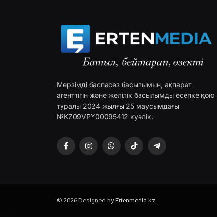
Мерзімді баспасөз басылымын, ақпарат
агенттігін және желілік басылымды есепке қою
туралы 2024 жылғы 25 маусымдағы
№KZ09VPY00095412 куәлік.
Facebook
Instagram
WhatsApp
TikTok
Telegram
© 2026 Designed by
Ertenmedia.kz
.