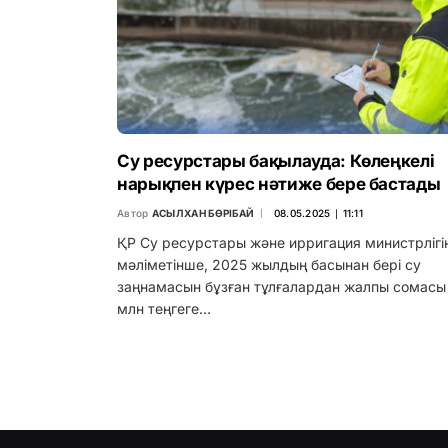
Су ресурстары бақылауда: Көлеңкелі
нарықпен күрес нәтиже бере бастады
Автор
АСЫЛХАН БӨРІБАЙ
08.05.2025 ∣ 11:11
ҚР Су ресурстары және ирригация министрлігін
мәліметінше, 2025 жылдың басынан бері су
заңнамасын бұзған тұлғалардан жалпы сомасы
млн теңгеге…