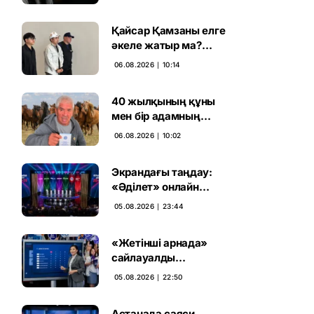
ұсталды
Қайсар Қамзаны елге
әкеле жатыр ма?
Атышулы Блогер
06.08.2026 ∣ 10:14
Виетнам әуежайында
көзге түсті
40 жылқының құны
мен бір адамның
тағдыры: апелляция 7
06.08.2026 ∣ 10:02
жылдық үкімді бұзды
Экрандағы таңдау:
«Әділет» онлайн
дауыс беруде алға
05.08.2026 ∣ 23:44
шықты
«Жетінші арнада»
сайлауалды
теледебаттың аралық
05.08.2026 ∣ 22:50
дауыс беру нәтижесі
жарияланды
Астанада саяси