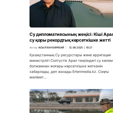
Су дипломатиясының жеңісі: Кіші Ара
су қоры рекордтық көрсеткішке жетті
Автор
АСЫЛХАН БӨРІБАЙ
12.09.2025 ∣ 10:21
Қазақстанның Су ресурстары және ирригация
министрлігі Солтүстік Арал теңізіндегі су көлем
болжамнан жоғары көрсеткішке жеткенін
хабарлады, деп жазады Ertenmedia.kz. Соңғы
мәлімет…