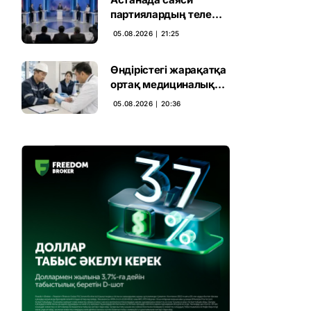
партиялардың теле
дебаты басталды
05.08.2026 ∣ 21:25
Өндірістегі жарақатқа
ортақ медициналық
талап енгізілмек
05.08.2026 ∣ 20:36