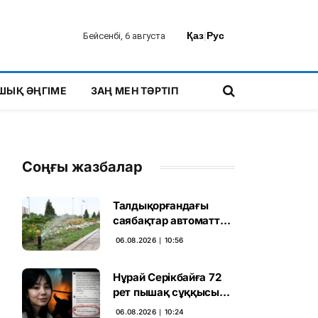
Қаз
|
Рус
Бейсенбі, 6 августа
ШЫҚ ӘҢГІМЕ
ЗАҢ МЕН ТӘРТІП
Соңғы жазбалар
Талдықорғандағы
саябақтар автоматты
жүйемен суарылады
06.08.2026 ∣ 10:56
Нұрай Серікбайға 72
рет пышақ сұққысы
келгенін жазған адам
06.08.2026 ∣ 10:24