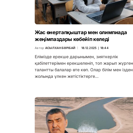
Жас өнертапқыштар мен олимпиада
жеңімпаздары көбейіп келеді
Автор
АСЫЛХАН БӨРІБАЙ
18.12.2025 ∣ 18:44
Елімізде ерекше дарынымен, зияткерлік
қабілеттерімен ерекшеленіп, топ жарып жүрген
талантты балалар өте көп. Олар білім мен ізден
жолында үлкен жетістіктерге…