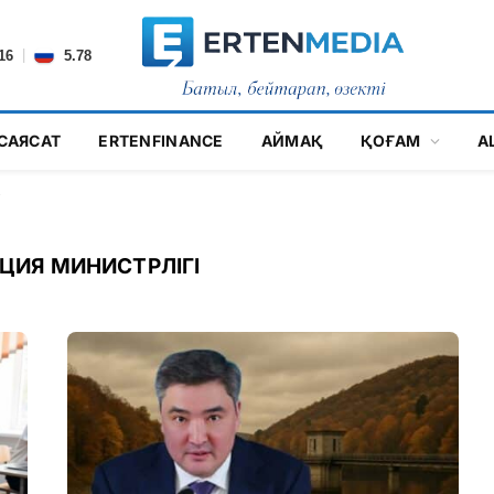
|
16
5.78
САЯСАТ
ERTENFINANCE
АЙМАҚ
ҚОҒАМ
А
і
ЦИЯ МИНИСТРЛІГІ