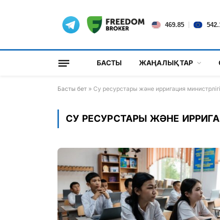
|
469.85
542.
БАСТЫ
ЖАҢАЛЫҚТАР
Басты бет
»
Су ресурстары және ирригация министрліг
СУ РЕСУРСТАРЫ ЖӘНЕ ИРРИГА