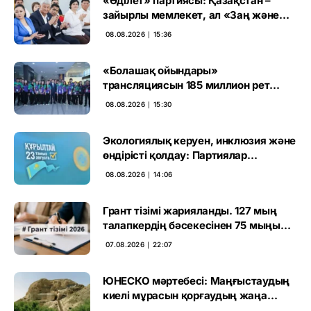
«Әділет» партиясы: Қазақстан –
зайырлы мемлекет, ал «Заң және
тәртіп» қағидаты баршаға міндетті
08.08.2026 ∣ 15:36
«Болашақ ойындары»
трансляциясын 185 миллион рет
көрген
08.08.2026 ∣ 15:30
Экологиялық керуен, инклюзия және
өндірісті қолдау: Партиялар
өңірлерде қандай мәселе көтерді
08.08.2026 ∣ 14:06
Грант тізімі жарияланды. 127 мың
талапкердің бәсекесінен 75 мыңы
өтті
07.08.2026 ∣ 22:07
ЮНЕСКО мәртебесі: Маңғыстаудың
киелі мұрасын қорғаудың жаңа
кезеңі басталды