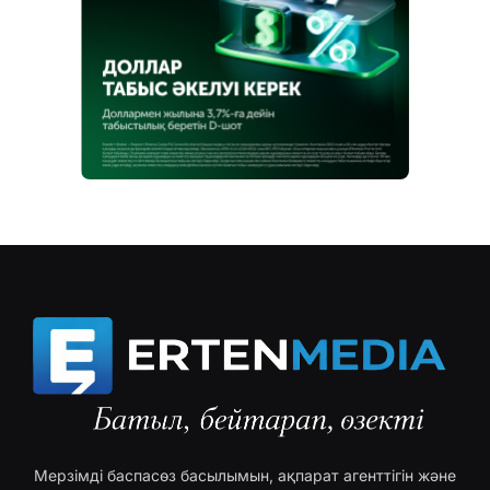
Мерзімді баспасөз басылымын, ақпарат агенттігін және