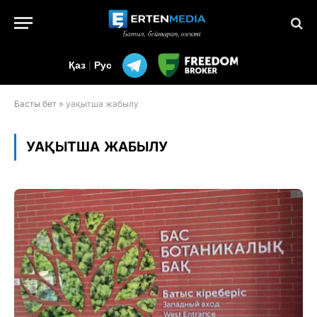
Қаз
|
Рус
Басты бет
»
уақытша жабылу
УАҚЫТША ЖАБЫЛУ