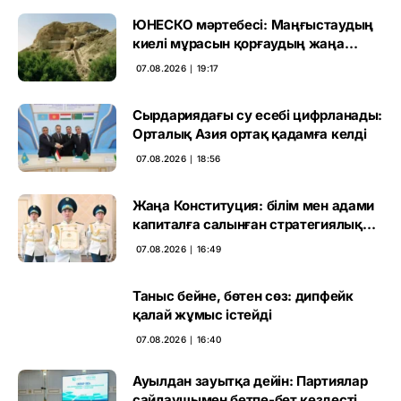
ЮНЕСКО мәртебесі: Маңғыстаудың
киелі мұрасын қорғаудың жаңа
кезеңі басталды
07.08.2026 ∣ 19:17
Сырдариядағы су есебі цифрланады:
Орталық Азия ортақ қадамға келді
07.08.2026 ∣ 18:56
Жаңа Конституция: білім мен адами
капиталға салынған стратегиялық
негіз
07.08.2026 ∣ 16:49
Таныс бейне, бөтен сөз: дипфейк
қалай жұмыс істейді
07.08.2026 ∣ 16:40
Ауылдан зауытқа дейін: Партиялар
сайлаушымен бетпе-бет кездесті