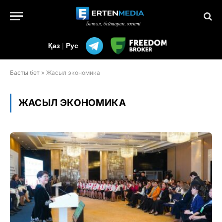
Қаз
|
Рус
Басты бет
»
Жасыл экономика
ЖАСЫЛ ЭКОНОМИКА