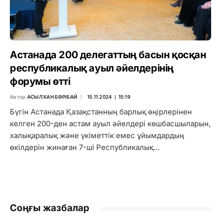
Астанада 200 делегаттың басын қосқан
республикалық ауыл әйелдерінің
форумы өтті
Автор
АСЫЛХАН БӨРІБАЙ
15.11.2024 ∣ 15:19
Бүгін Астанада Қазақстанның барлық өңірлерінен
келген 200-ден астам ауыл әйелдері көшбасшыларын,
халықаралық және үкіметтік емес ұйымдардың
өкілдерін жинаған 7-ші Республикалық…
Соңғы жазбалар