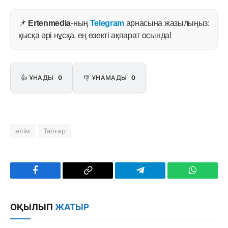
📌
Ertenmedia
-ның
Telegram
арнасына жазылыңыз:
қысқа әрі нұсқа, ең өзекті ақпарат осында!
👍 ҰНАДЫ
0
👎 ҰНАМАДЫ
0
өлім
Талғар
Facebook
Copy
Telegram
WhatsAp
Link
ОҚЫЛЫП
ЖАТЫР