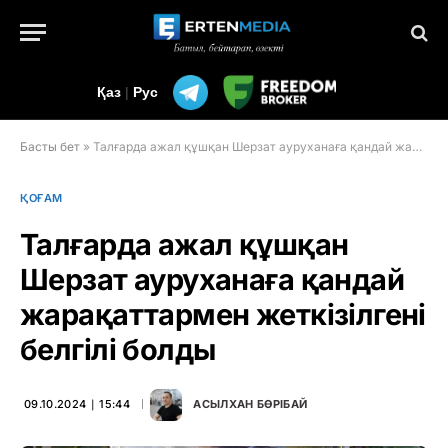
Қаз
|
Рус
Басты бет
»
Талғарда ажал құшқан Шерзат ауруханаға қандай жарақаттармен жеткізілгені белгілі болды
ҚОҒАМ
Талғарда ажал құшқан
Шерзат ауруханаға қандай
жарақаттармен жеткізілгені
белгілі болды
09.10.2024 ∣ 15:44
АСЫЛХАН БӨРІБАЙ