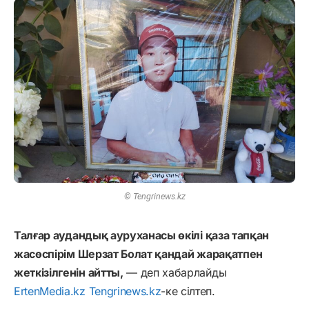
©️ Tengrinews.kz
Талғар
аудандық
ауруханасы өкілі
қаза
тапқан
жасөспірім
Шерзат
Болат
қандай
жарақатпен
жеткізілгенін
айтты
,
— деп хабарлайды
ErtenMedia.kz
Tengrinews.kz
-ке сілтеп.