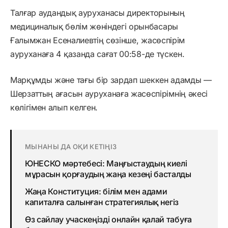
Талғар
аудандық
ауруханасы
директорының
медициналық
бөлім
жөніндегі
орынбасары
Ғалымжан
Есеналиевтің
сөзінше
,
жасөспірім
ауруханаға
4
қазанда
сағат
00
:
58
-де
түскен.
Марқұмды
және
тағы
бір
зардап
шеккен адамды —
Шерзаттың ағасын ауруханаға
жасөспірімнің
әкесі
көлігімен
алып
келген.
МЫНАНЫ ДА ОҚИ КЕТІҢІЗ
ЮНЕСКО мәртебесі: Маңғыстаудың киелі
мұрасын қорғаудың жаңа кезеңі басталды
Жаңа Конституция: білім мен адами
капиталға салынған стратегиялық негіз
Өз сайлау учаскеңізді онлайн қалай табуға