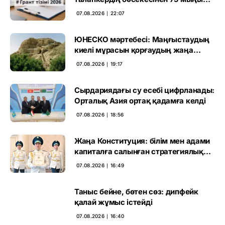
өтті
07.08.2026 ∣ 22:07
ЮНЕСКО мәртебесі: Маңғыстаудың
киелі мұрасын қорғаудың жаңа
кезеңі басталды
07.08.2026 ∣ 19:17
Сырдариядағы су есебі цифрланады:
Орталық Азия ортақ қадамға келді
07.08.2026 ∣ 18:56
Жаңа Конституция: білім мен адами
капиталға салынған стратегиялық
негіз
07.08.2026 ∣ 16:49
Таныс бейне, бөтен сөз: дипфейк
қалай жұмыс істейді
07.08.2026 ∣ 16:40