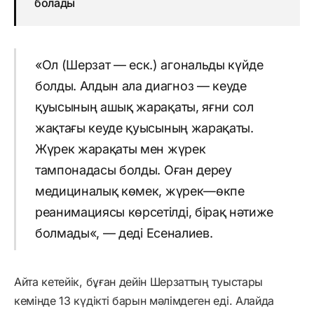
болады
«Ол (Шерзат — еск.) агональды күйде
болды.
Алдын
ала
диагноз
—
кеуде
қуысының
ашық
жарақаты
,
яғни
сол
жақтағы
кеуде
қуысының
жарақаты
.
Ж
үрек
жарақаты
мен
жүрек
тампонадасы
болды
.
Оған
дереу
медициналық
көмек
,
жүрек
—
өкпе
реанимациясы
көрсетілді
,
бірақ
нәтиже
болмады
«
,
—
деді
Есеналиев
.
Айта кетейік, бұған дейін Шерзаттың туыстары
кемінде 13 күдікті барын мәлімдеген еді. Алайда