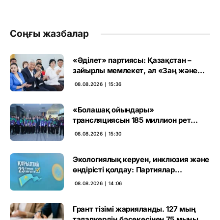
Соңғы жазбалар
«Әділет» партиясы: Қазақстан –
зайырлы мемлекет, ал «Заң және
тәртіп» қағидаты баршаға міндетті
08.08.2026 ∣ 15:36
«Болашақ ойындары»
трансляциясын 185 миллион рет
көрген
08.08.2026 ∣ 15:30
Экологиялық керуен, инклюзия және
өндірісті қолдау: Партиялар
өңірлерде қандай мәселе көтерді
08.08.2026 ∣ 14:06
Грант тізімі жарияланды. 127 мың
талапкердің бәсекесінен 75 мыңы