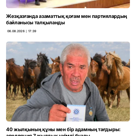
Жезқазғанда азаматтық қоғам мен партиялардың
байланысы талқыланды
06.08.2026 ∣ 17:39
40 жылқының құны мен бір адамның тағдыры:
апелляция 7 жылдық үкімді бұзды