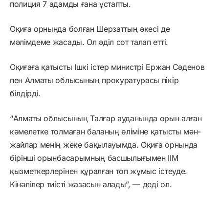
полиция 7 адамды ғана ұстапты.
Оқиға орнында болған Шерзаттың әкесі де
мәлімдеме жасады. Ол әділ сот талап етті.
Оқиғаға қатысты Ішкі істер министрі Ержан Сәденов
пен Алматы облысының прокуратурасы пікір
білдірді.
“Алматы облысының Талғар ауданында орын алған
кәмелетке толмаған баланың өліміне қатысты мән-
жайлар менің жеке бақылауымда. Оқиға орнында
бірінші орынбасарымның басшылығымен ІІМ
қызметкерлерінен құралған топ жұмыс істеуде.
Кінәлілер тиісті жазасын алады”, — деді ол.