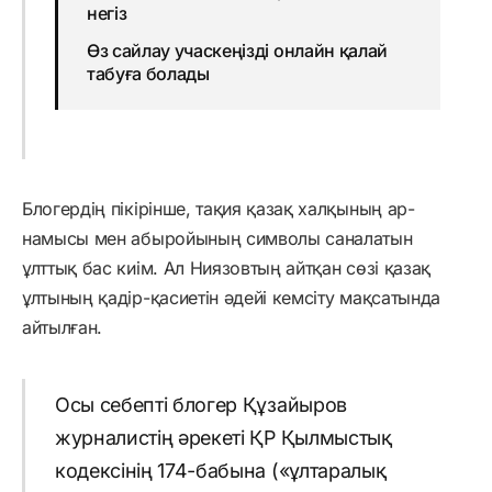
негіз
Өз сайлау учаскеңізді онлайн қалай
табуға болады
Блогердің пікірінше, тақия қазақ халқының ар-
намысы мен абыройының символы саналатын
ұлттық бас киім. Ал Ниязовтың айтқан сөзі қазақ
ұлтының қадір-қасиетін әдейі кемсіту мақсатында
айтылған.
Осы себепті блогер Құзайыров
журналистің әрекеті ҚР Қылмыстық
кодексінің 174-бабына («ұлтаралық