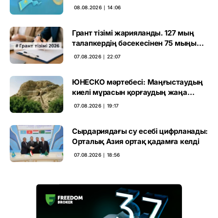
өңірлерде қандай мәселе көтерді
08.08.2026 ∣ 14:06
Грант тізімі жарияланды. 127 мың
талапкердің бәсекесінен 75 мыңы
өтті
07.08.2026 ∣ 22:07
ЮНЕСКО мәртебесі: Маңғыстаудың
киелі мұрасын қорғаудың жаңа
кезеңі басталды
07.08.2026 ∣ 19:17
Сырдариядағы су есебі цифрланады:
Орталық Азия ортақ қадамға келді
07.08.2026 ∣ 18:56