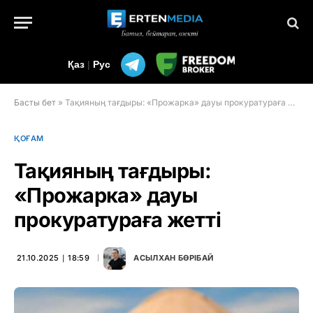
Қаз
|
Рус
Басты бет
»
Тақияның тағдыры: «Прожарка» дауы прокуратураға жетті
ҚОҒАМ
Тақияның тағдыры:
«Прожарка» дауы
прокуратураға жетті
21.10.2025 ∣ 18:59
АСЫЛХАН БӨРІБАЙ