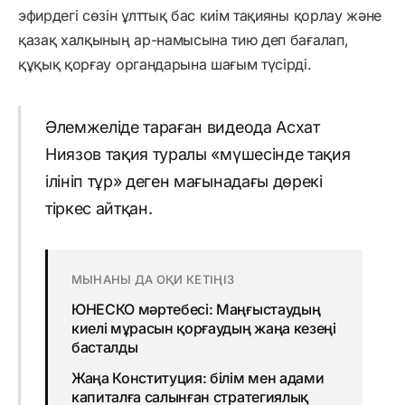
эфирдегі сөзін ұлттық бас киім тақияны қорлау және
қазақ халқының ар-намысына тию деп бағалап,
құқық қорғау органдарына шағым түсірді.
Әлемжеліде тараған видеода Асхат
Ниязов тақия туралы «мүшесінде тақия
ілініп тұр» деген мағынадағы дөрекі
тіркес айтқан.
МЫНАНЫ ДА ОҚИ КЕТІҢІЗ
ЮНЕСКО мәртебесі: Маңғыстаудың
киелі мұрасын қорғаудың жаңа кезеңі
басталды
Жаңа Конституция: білім мен адами
капиталға салынған стратегиялық