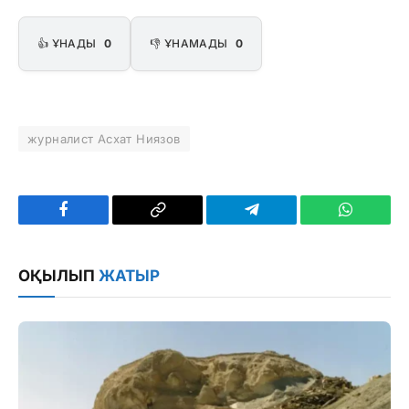
👍 ҰНАДЫ
0
👎 ҰНАМАДЫ
0
журналист Асхат Ниязов
Facebook
Copy
Telegram
WhatsAp
Link
ОҚЫЛЫП
ЖАТЫР