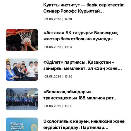
Қуатты институт — берік серіктестік:
Оливер Ролофс Құрылтай
сайлауының маңызын бағалады
09.08.2026 ∣ 14:31
«Астана» БК тағдыры: Басымдық
жастар баскетболына ауысады
08.08.2026 ∣ 19:34
«Әділет» партиясы: Қазақстан –
зайырлы мемлекет, ал «Заң және
тәртіп» қағидаты баршаға міндетті
08.08.2026 ∣ 15:36
«Болашақ ойындары»
трансляциясын 185 миллион рет
көрген
08.08.2026 ∣ 15:30
Экологиялық керуен, инклюзия және
өндірісті қолдау: Партиялар