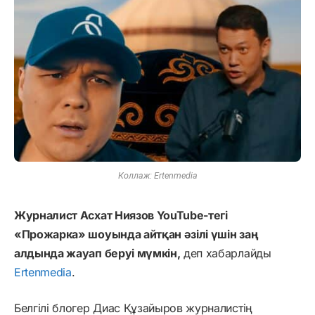
Коллаж: Ertenmedia
Журналист Асхат Ниязов YouTube-тегі
«Прожарка» шоуында айтқан әзілі үшін заң
алдында жауап беруі мүмкін,
деп хабарлайды
Ertenmedia
.
Белгілі блогер Диас Құзайыров журналистің