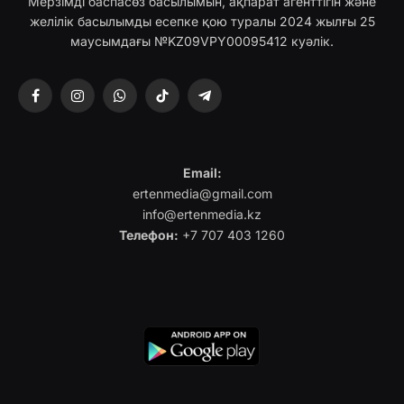
Мерзімді баспасөз басылымын, ақпарат агенттігін және
желілік басылымды есепке қою туралы 2024 жылғы 25
маусымдағы №KZ09VPY00095412 куәлік.
Facebook
Instagram
WhatsApp
TikTok
Telegram
Email:
ertenmedia@gmail.com
info@ertenmedia.kz
Телефон:
+7 707 403 1260