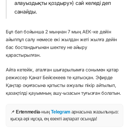
алауыздықты қоздыру») сай келеді деп
санайды.
Бұл бап бойынша 2 мыңнан 7 мың АЕК-ке дейін
айыппұл салу немесе екі жылдан жеті жылға дейін
бас бостандығынан шектеу не айыру
қарастырылған.
Айта кетейік, аталған шығарылымға сонымен қатар
режиссер Қанат Бейсекеев те қатысқан. Эфирде
Қаңтар оқиғасына қатысты әжуалы пікір айтылып,
қазақтілді қауымның ашу-ызасын туғызған болатын.
📌
Ertenmedia
-ның
Telegram
арнасына жазылыңыз:
қысқа әрі нұсқа, ең өзекті ақпарат осында!