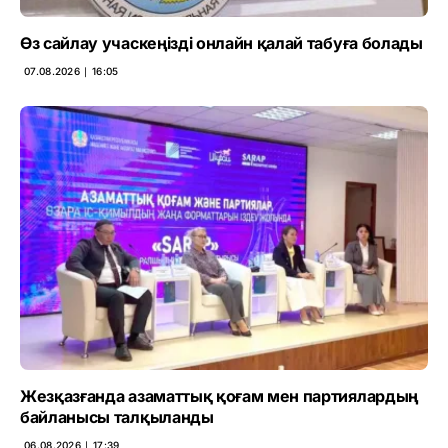
Өз сайлау учаскеңізді онлайн қалай табуға болады
07.08.2026 ∣ 16:05
Жезқазғанда азаматтық қоғам мен партиялардың
байланысы талқыланды
06.08.2026 ∣ 17:39