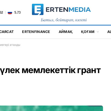
|
52
5.73
САЯСАТ
ERTENFINANCE
АЙМАҚ
ҚОҒАМ
А
 иегері атанды
түлек мемлекеттік грант