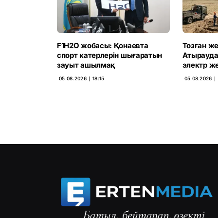
F1H2O жобасы: Қонаевта
Тозған жел
спорт катерлерін шығаратын
Атырауд
зауыт ашылмақ
электр ж
05.08.2026 ∣ 18:15
05.08.2026 ∣ 