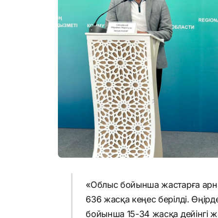
«Облыс бойынша жастарға арна
636 жасқа кеңес берілді. Өңір
бойынша 15-34 жасқа дейінгі 