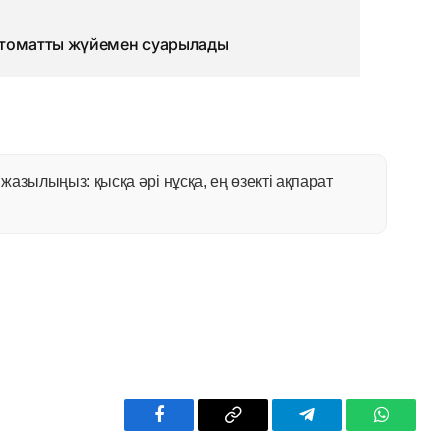
втоматты жүйемен суарылады
азылыңыз: қысқа әрі нұсқа, ең өзекті ақпарат
Facebook
Copy
Telegram
WhatsAp