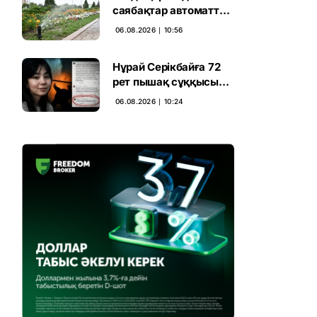
саябақтар автоматты
жүйемен суарылады
06.08.2026 ∣ 10:56
Нұрай Серікбайға 72
рет пышақ сұққысы
келгенін жазған адам
06.08.2026 ∣ 10:24
ұсталды