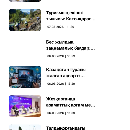
үн қосты
Туризмнің екінші
тынысы: Катонқарағай
мен Марқакөлге
07.08.2026 ∣ 11:30
инвестиция не береді
Бес жылдық
заңнамалық бағдар:
Мелконян Құрылтай
06.08.2026 ∣ 18:59
сайлауының маңызын
бағалады
Қазақстан туралы
жалған ақпарат
таратқан дипфейктер
06.08.2026 ∣ 18:29
анықталды
Жезқазғанда
азаматтық қоғам мен
партиялардың
06.08.2026 ∣ 17:39
байланысы
талқыланды
Талдықорғандағы