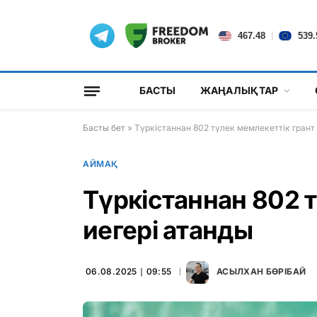
|
467.48
539.
БАСТЫ
ЖАҢАЛЫҚТАР
Басты бет
»
Түркістаннан 802 түлек мемлекеттік грант
АЙМАҚ
Түркістаннан 802 
иегері атанды
06.08.2025 ∣ 09:55
АСЫЛХАН БӨРІБАЙ