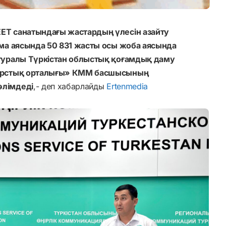
T санатындағы жастардың үлесін азайту
ма аясында 50 831 жасты осы жоба аясында
туралы Түркістан облыстық қоғамдық даму
сурстық орталығы» КММ басшысының
лімдеді
,- деп хабарлайды
Ertenmedia