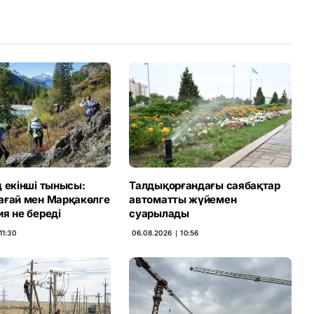
Link
 екінші тынысы:
Талдықорғандағы саябақтар
ағай мен Марқакөлге
автоматты жүйемен
я не береді
суарылады
11:30
06.08.2026 ∣ 10:56