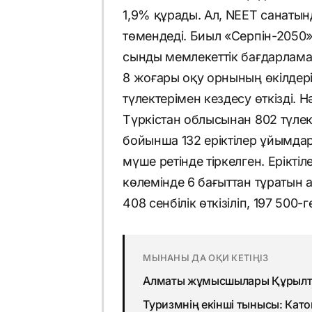
1,9% құрады. Ал, NEET санатын
төмендеді. Биыл «Серпін-2050»
сынды мемлекеттік бағдарлама
8 жоғары оқу орнының өкілдері
түлектерімен кездесу өткізді.
Түркістан облысынан 802 түлек 
бойынша 132 еріктілер ұйымда
мүше ретінде тіркелген. Ерікт
көлемінде 6 бағыттан тұратын 
408 сенбілік өткізіліп, 197 500
МЫНАНЫ ДА ОҚИ КЕТІҢІЗ
Алматы жұмысшылары Құрылта
Туризмнің екінші тынысы: Кат