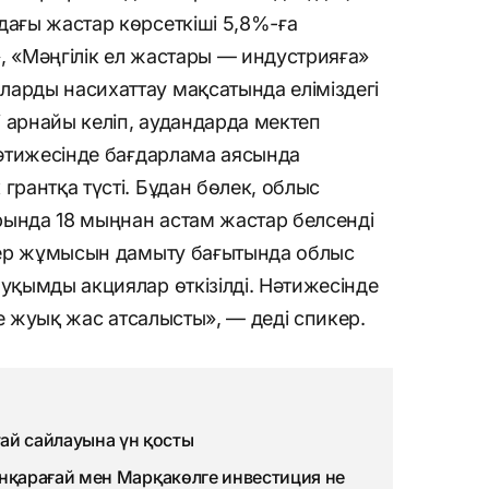
дағы жастар көрсеткіші 5,8%-ға
, «Мәңгілік ел жастары — индустрияға»
ларды насихаттау мақсатында еліміздегі
 арнайы келіп, аудандарда мектеп
 Нәтижесінде бағдарлама аясында
грантқа түсті. Бұдан бөлек, облыс
рында 18 мыңнан астам жастар белсенді
ілер жұмысын дамыту бағытында облыс
ауқымды акциялар өткізілді. Нәтижесінде
-ге жуық жас атсалысты», — деді спикер.
й сайлауына үн қосты
онқарағай мен Марқакөлге инвестиция не