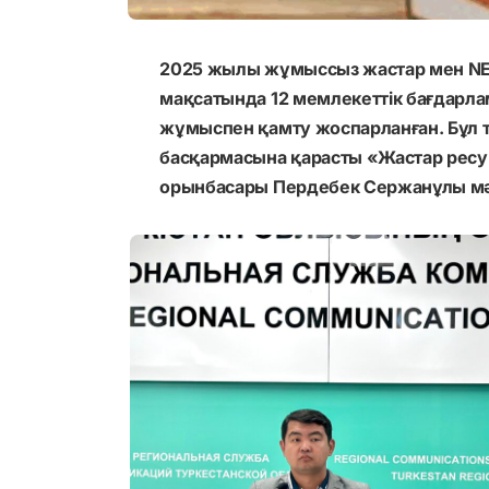
2025 жылы жұмыссыз жастар мен NEE
мақсатында 12 мемлекеттік бағдарла
жұмыспен қамту жоспарланған. Бұл 
басқармасына қарасты «Жастар ре
орынбасары Пердебек Сержанұлы мә