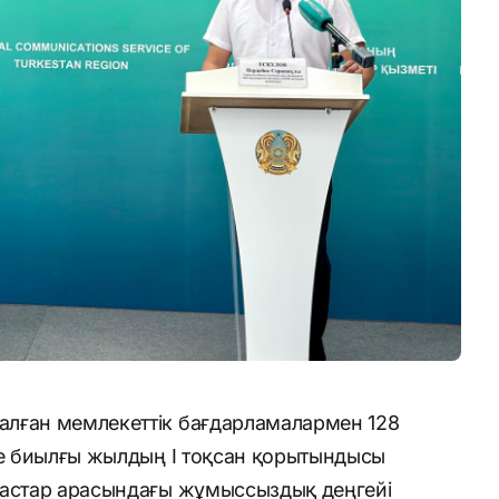
лған мемлекеттік бағдарламалармен 128
де биылғы жылдың І тоқсан қорытындысы
жастар арасындағы жұмыссыздық деңгейі