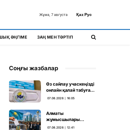
Қаз
|
Рус
Жұма, 7 августа
ШЫҚ ӘҢГІМЕ
ЗАҢ МЕН ТӘРТІП
Соңғы жазбалар
Өз сайлау учаскеңізді
онлайн қалай табуға
болады
07.08.2026 ∣ 16:05
Алматы
жұмысшылары
Құрылтай сайлауына
07.08.2026 ∣ 12:41