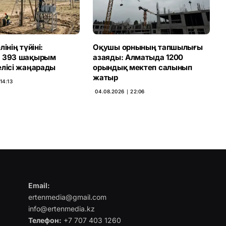
інің түйіні:
Оқушы орнының тапшылығы
а 393 шақырым
азаяды: Алматыда 1200
елісі жаңарады
орындық мектеп салынып
жатыр
14:13
04.08.2026 ∣ 22:06
Email:
ertenmedia@gmail.com
info@ertenmedia.kz
Телефон:
+7 707 403 1260