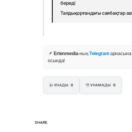
береді
Талдықорғандағы саябақтар а
📌
Ertenmedia
-ның
Telegram
арнасына ж
осында!
👍 ҰНАДЫ
0
👎 ҰНАМАДЫ
0
SHARE.