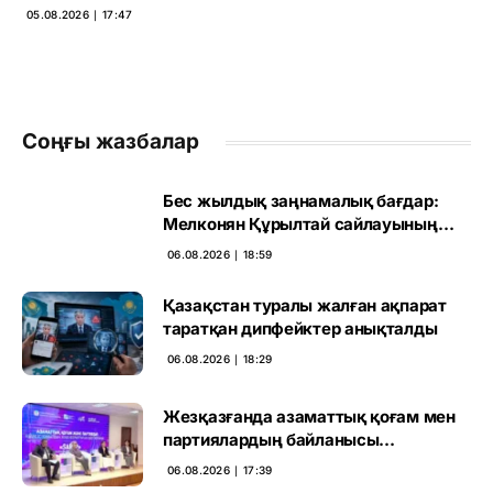
05.08.2026 ∣ 17:47
Соңғы жазбалар
Бес жылдық заңнамалық бағдар:
Мелконян Құрылтай сайлауының
маңызын бағалады
06.08.2026 ∣ 18:59
Қазақстан туралы жалған ақпарат
таратқан дипфейктер анықталды
06.08.2026 ∣ 18:29
Жезқазғанда азаматтық қоғам мен
партиялардың байланысы
талқыланды
06.08.2026 ∣ 17:39