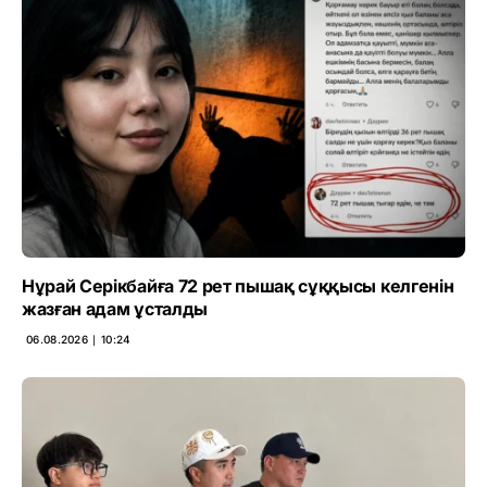
Нұрай Серікбайға 72 рет пышақ сұққысы келгенін
жазған адам ұсталды
06.08.2026 ∣ 10:24