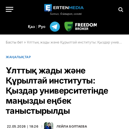
Қаз
|
Рус
Басты бет
»
Ұлттық жады және Құрылтай институты: Қыздар университетінде маңызды еңбек таныстырылды
ЖАҢАЛЫҚТАР
Ұлттық жады және
Құрылтай институты:
Қыздар университетінде
маңызды еңбек
таныстырылды
22.05.2026 ∣ 18:26
ЛЕЙЛА БОЛТАЕВА