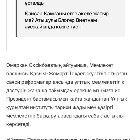
ұсталды
Қайсар Қамзаны елге әкеле жатыр
ма? Атышулы Блогер Виетнам
әуежайында көзге түсті
Омархан Өксікбаевтың айтуынша, Мемлекет
басшысы Қасым-Жомарт Тоқаев жүргізіп отырған
саяси реформалар аясында ұлттық мемлекеттілік
дәстүрін жаңаша пайымдау ерекше маңызға ие.
Президент бастамасымен қайта жанданған Ұлттық
құрылтай институты тарихи жады мен қазіргі
мемлекеттік басқару арасындағы сабақтастықты
көрсетеді.