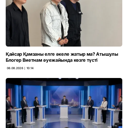
Қайсар Қамзаны елге әкеле жатыр ма? Атышулы
Блогер Виетнам әуежайында көзге түсті
06.08.2026 ∣ 10:14