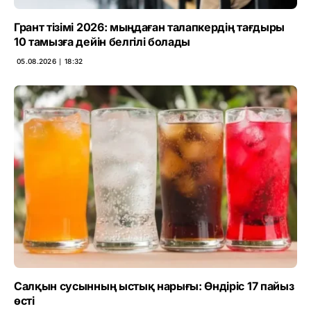
Грант тізімі 2026: мыңдаған талапкердің тағдыры
10 тамызға дейін белгілі болады
05.08.2026 ∣ 18:32
Салқын сусынның ыстық нарығы: Өндіріс 17 пайыз
өсті