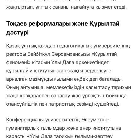
жаңғыртып, ұлттық сананы нығайтуға қызмет етеді.
Тоқаев реформалары және Құрылтай
дәстүрі
Қазақ ұлттық қыздар педагогикалық университетінің
ректоры Бейбіткүл Сәрсемханқызы «Құрылтай
феномені» кітабын Ұлы Дала өркениетіндегі
құрылтай институтын жан-жақты зерделеуге
арналған мазмұнды ғылыми еңбек деп бағалады.
Оның айтуынша, мемлекетіміздің қалыптасу тарихын
жаңа көзқараспен саралау жас ұрпақтың бойында
отансүйгіштік пен патриоттық сезімді күшейтеді.
Конференцияны университеттің Әлеуметтік-
гуманитарлық ғылымдар және өнер институтына
қарасты «Ұлы Дала тарихы» ғылыми-зерттеу