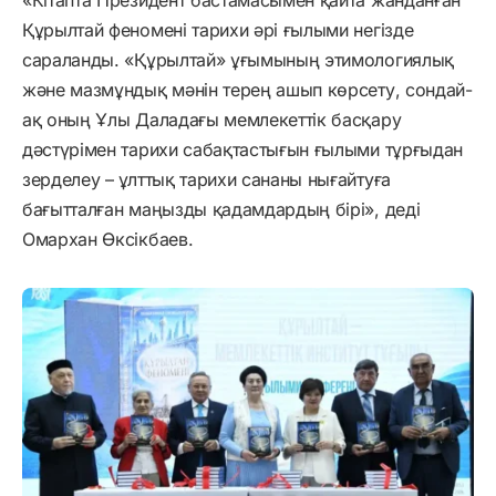
«Кітапта Президент бастамасымен қайта жанданған
Құрылтай феномені тарихи әрі ғылыми негізде
сараланды. «Құрылтай» ұғымының этимологиялық
және мазмұндық мәнін терең ашып көрсету, сондай-
ақ оның Ұлы Даладағы мемлекеттік басқару
дәстүрімен тарихи сабақтастығын ғылыми тұрғыдан
зерделеу – ұлттық тарихи сананы нығайтуға
бағытталған маңызды қадамдардың бірі», деді
Омархан Өксікбаев.