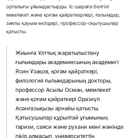
орталығы ұйымдастырды. Іс-шараға белгілі
мемлекет және қоғам қайраткерлері, ғалымдар,
зиялы қауым өкілдері, профессор-оқытушылар
қатысты.
Жиынға Ұлттық жаратылыстану
ғылымдары академиясының академигі
Ясин Ұзақов, қоғам қайраткері,
филология ғылымдарының докторы,
профессор Асылы Осман, мемлекет
және қоғам қайраткері Оразкүл
Асанғазықызы арнайы қатысты.
Қатысушылар құрылтай ұғымының
тарихи, саяси және рухани мәні жөнінде
пікір алмасып, университеттің