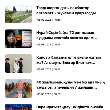
Талдықорғандағы саябақтар
автоматты жүйемен суарылады
06.08.2026 ∣ 10:56
Нұрай Серікбайға 72 рет пышақ
сұққысы келгенін жазған адам
ұсталды
06.08.2026 ∣ 10:24
Қайсар Қамзаны елге әкеле жатыр
ма? Атышулы Блогер Виетнам
әуежайында көзге түсті
06.08.2026 ∣ 10:14
40 жылқының құны мен бір адамның
тағдыры: апелляция 7 жылдық
үкімді бұзды
06.08.2026 ∣ 10:02
Экрандағы таңдау: «Әділет» онлайн