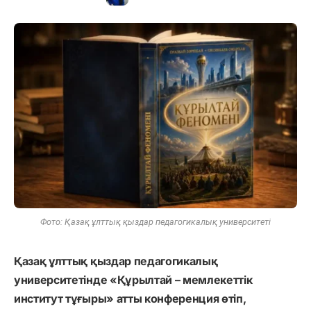
Фото: Қазақ ұлттық қыздар педагогикалық университеті
Қазақ ұлттық қыздар педагогикалық
университетінде «Құрылтай – мемлекеттік
институт тұғыры» атты конференция өтіп,