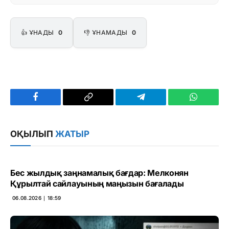
👍 ҰНАДЫ
0
👎 ҰНАМАДЫ
0
Facebook
Copy
Telegram
WhatsAp
Link
ОҚЫЛЫП
ЖАТЫР
Бес жылдық заңнамалық бағдар: Мелконян
Құрылтай сайлауының маңызын бағалады
06.08.2026 ∣ 18:59