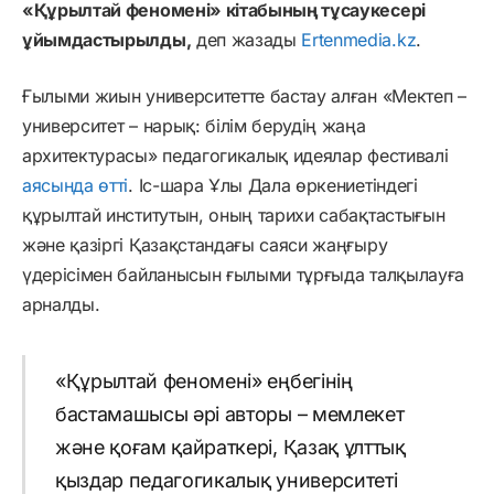
«Құрылтай феномені» кітабының тұсаукесері
ұйымдастырылды,
деп жазады
Ertenmedia.kz
.
Ғылыми жиын университетте бастау алған «Мектеп –
университет – нарық: білім берудің жаңа
архитектурасы» педагогикалық идеялар фестивалі
аясында өтті
. Іс-шара Ұлы Дала өркениетіндегі
құрылтай институтын, оның тарихи сабақтастығын
және қазіргі Қазақстандағы саяси жаңғыру
үдерісімен байланысын ғылыми тұрғыда талқылауға
арналды.
«Құрылтай феномені» еңбегінің
бастамашысы әрі авторы – мемлекет
және қоғам қайраткері, Қазақ ұлттық
қыздар педагогикалық университеті