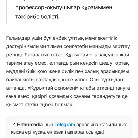
профессор-оқытушылар құрамымен
тәжірибе бөлісті.
Ғалымдар үшін бұл еңбек ұлттық мемлекеттілік
дәстүрін ғылыми тілмен сөйлететін маңызды зерттеу
ретінде бағаланып отыр. Құрылтай – қазақ үшін жай
тарихи атау емес, ел тағдырын кеңесіп шешу, ортақ
мүддені биік қою және билік пен халық арасындағы
байланысты сақтаудың көне үлгісі. Осы тұрғыдан
алғанда, «Құрылтай феномені» кітабы өткенді тануға
ғана емес, қазіргі қоғамдық сананы тереңдетуге де
қызмет ететін еңбек болмақ.
📌
Ertenmedia
-ның
Telegram
арнасына жазылыңыз:
қысқа әрі нұсқа, ең өзекті ақпарат осында!