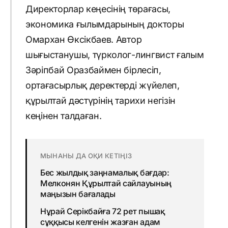
Директорлар кеңесінің төрағасы,
экономика ғылымдарының докторы
Омархан Өксікбаев. Автор
шығыстанушы, түрколог-лингвист ғалым
Зәріпбай Оразбаймен бірлесіп,
ортағасырлық деректерді жүйелеп,
құрылтай дәстүрінің тарихи негізін
кеңінен талдаған.
МЫНАНЫ ДА ОҚИ КЕТІҢІЗ
Бес жылдық заңнамалық бағдар:
Мелконян Құрылтай сайлауының
маңызын бағалады
Нұрай Серікбайға 72 рет пышақ
сұққысы келгенін жазған адам