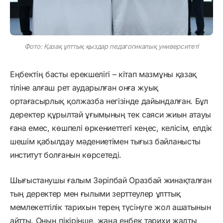
Фото: Қазақ ұлттық қыздар педагогикалық университеті
Еңбектің басты ерекшелігі – кітап мазмұны қазақ
тіліне алғаш рет аударылған онға жуық
ортағасырлық қолжазба негізінде дайындалған. Бұл
деректер құрылтай ұғымының тек саяси жиын атауы
ғана емес, көшпелі өркениеттегі кеңес, келісім, елдік
шешім қабылдау мәдениетімен тығыз байланысты
институт болғанын көрсетеді.
Шығыстанушы ғалым Зәріпбай Оразбай жинақталған
тың деректер мен ғылыми зерттеулер ұлттық
мемлекеттілік тарихын терең түсінуге жол ашатынын
айтты. Оның пікірінше, жаңа еңбек тарихи жадты